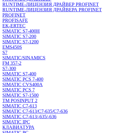
RUNTIME-ЛИЦЕНЗИЯ ДРАЙВЕР PROFINET
RUNTIME-ЛИЦЕНЗИЯ ДРАЙВЕРА PROFINET
PROFINET
PROFISAFE
EK-ERTEC
SIMATIC S7-400H
SIMATIC S7-200
SIMATIC S7-1200
EMS450S
S7
SIMATIC/SINAMICS
FM 357-2
S7-300
SIMATIC S7-400
SIMATIC PCS 7-400
SIMATIC CVS400A
SIMATIC PCS 7
SIMATIC S7-1500
TM POSINPUT 2
SIMATIC C7-613
SIMATIC C7-613/C7-635/C7-636
SIMATIC C7-613/-635/-636
SIMATIC IPC
КЛАВИАТУРА
SIMATIC PC