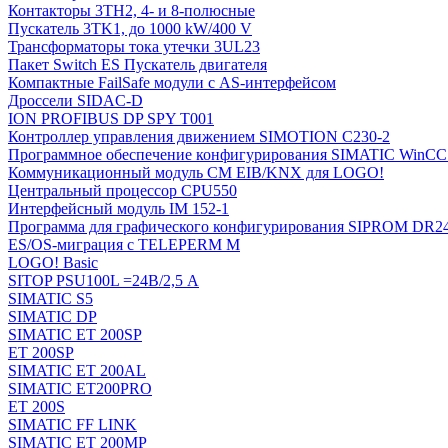
Контакторы 3TH2, 4- и 8-полюсные
Пускатель 3TK1, до 1000 kW/400 V
Трансформаторы тока утечки 3UL23
Пакет Switch ES Пускатель двигателя
Компактные FailSafe модули с AS-интерфейсом
Дроссели SIDAC-D
ION PROFIBUS DP SPY T001
Контроллер управления движением SIMOTION C230-2
Программное обеспечение конфигурирования SIMATIC WinCC (
Коммуникационный модуль CM EIB/KNX для LOGO!
Центральный процессор CPU550
Интерфейсный модуль IM 152-1
Программа для графического конфигурирования SIPROM DR2
ES/OS-миграция с TELEPERM M
LOGO! Basic
SITOP PSU100L =24В/2,5 A
SIMATIC S5
SIMATIC DP
SIMATIC ET 200SP
ET 200SP
SIMATIC ET 200AL
SIMATIC ET200PRO
ET 200S
SIMATIC FF LINK
SIMATIC ET 200MP