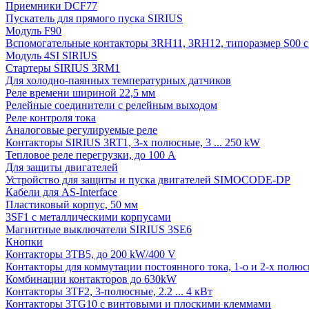
Приемники DCF77
Пускатель для прямого пуска SIRIUS
Модуль F90
Вспомогательные контакторы 3RH11, 3RH12, типоразмер S00 с 
Модуль 4SI SIRIUS
Стартеры SIRIUS 3RM1
Для холодно-паянных температурных датчиков
Реле времени шириной 22,5 мм
Релейные соединители с релейным выходом
Реле контроля тока
Аналоговые регулируемые реле
Контакторы SIRIUS 3RT1, 3-х полюсные, 3 ... 250 kW
Тепловое реле перегрузки, до 100 A
Для защиты двигателей
Устройство для защиты и пуска двигателей SIMOCODE-DP
Кабели для AS-Interface
Пластиковый корпус, 50 мм
3SF1 с металлическими корпусами
Магнитные выключатели SIRIUS 3SE6
Кнопки
Контакторы 3TB5, до 200 kW/400 V
Контакторы для коммутации постоянного тока, 1-о и 2-х полюсн
Комбинации контакторов до 630kW
Контакторы 3TF2, 3-полюсные, 2.2 ... 4 кВт
Контакторы 3TG10 c винтовыми и плоскими клеммами