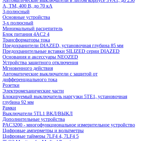
Автоматические выключатели в литом корпусе 3VA1, до 250
А, TM, 400 В, до 70 кА
3-полюсный
Основные устройства
3-х полюсный
Минимальный расцепитель
Блок питания 4AC2 4
Трансформаторы тока
Предохранители DIAZED, установочная глубина 85 мм
Предохранительные вставки SILIZED серии DIAZED
Основания и аксессуары NEOZED
Устройства защитного отключения
Мгновенного действия
Автоматические выключатели с защитой от
дифференциального тока
Розетки
Электромеханические части
Блокируемый выключатель наргузки 5TE1, установочная
глубина 92 мм
Рамки
Выключатели 5TL1 ВКЛ/ВЫКЛ
Дополнительные устройства
PAC3200 - многофункциональное измерительное устройство
Цифровые амперметры и вольтметры
Цифровые таймеры 7LF4 4, 7LF4 5