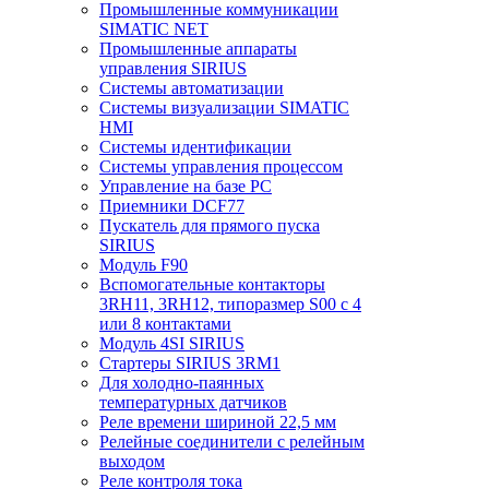
Промышленные коммуникации
SIMATIC NET
Промышленные аппараты
управления SIRIUS
Системы автоматизации
Системы визуализации SIMATIC
HMI
Системы идентификации
Системы управления процессом
Управление на базе РС
Приемники DCF77
Пускатель для прямого пуска
SIRIUS
Модуль F90
Вспомогательные контакторы
3RH11, 3RH12, типоразмер S00 с 4
или 8 контактами
Модуль 4SI SIRIUS
Стартеры SIRIUS 3RM1
Для холодно-паянных
температурных датчиков
Реле времени шириной 22,5 мм
Релейные соединители с релейным
выходом
Реле контроля тока