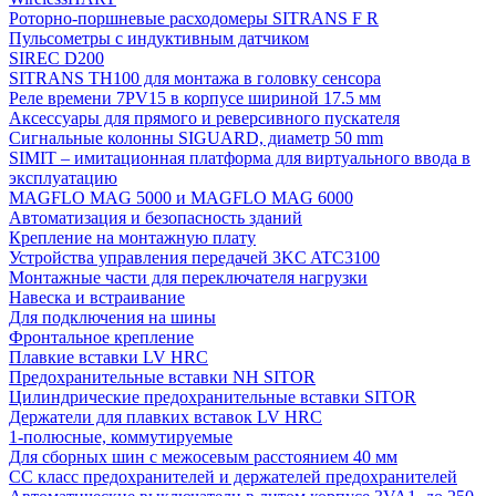
Роторно-поршневые расходомеры SITRANS F R
Пульсометры с индуктивным датчиком
SIREC D200
SITRANS TH100 для монтажа в головку сенсора
Реле времени 7PV15 в корпусе шириной 17.5 мм
Аксессуары для прямого и реверсивного пускателя
Сигнальные колонны SIGUARD, диаметр 50 mm
SIMIT – имитационная платформа для виртуального ввода в
эксплуатацию
MAGFLO MAG 5000 и MAGFLO MAG 6000
Автоматизация и безопасность зданий
Крепление на монтажную плату
Устройства управления передачей 3KC ATC3100
Монтажные части для переключателя нагрузки
Навеска и встраивание
Для подключения на шины
Фронтальное крепление
Плавкие вставки LV HRC
Предохранительные вставки NH SITOR
Цилиндрические предохранительные вставки SITOR
Держатели для плавких вставок LV HRC
1-полюсные, коммутируемые
Для сборных шин с межосевым расстоянием 40 мм
СС класс предохранителей и держателей предохранителей