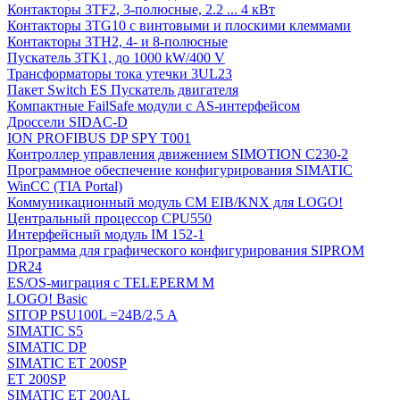
Контакторы 3TF2, 3-полюсные, 2.2 ... 4 кВт
Контакторы 3TG10 c винтовыми и плоскими клеммами
Контакторы 3TH2, 4- и 8-полюсные
Пускатель 3TK1, до 1000 kW/400 V
Трансформаторы тока утечки 3UL23
Пакет Switch ES Пускатель двигателя
Компактные FailSafe модули с AS-интерфейсом
Дроссели SIDAC-D
ION PROFIBUS DP SPY T001
Контроллер управления движением SIMOTION C230-2
Программное обеспечение конфигурирования SIMATIC
WinCC (TIA Portal)
Коммуникационный модуль CM EIB/KNX для LOGO!
Центральный процессор CPU550
Интерфейсный модуль IM 152-1
Программа для графического конфигурирования SIPROM
DR24
ES/OS-миграция с TELEPERM M
LOGO! Basic
SITOP PSU100L =24В/2,5 A
SIMATIC S5
SIMATIC DP
SIMATIC ET 200SP
ET 200SP
SIMATIC ET 200AL