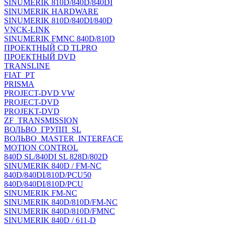
SINUMERIK 810D/840D/840DI
SINUMERIK HARDWARE
SINUMERIK 810D/840DI/840D
VNCK-LINK
SINUMERIK FMNC 840D/810D
ПРОЕКТНЫЙ CD TLPRO
ПРОЕКТНЫЙ DVD
TRANSLINE
FIAT_PT
PRISMA
PROJECT-DVD VW
PROJECT-DVD
PROJEKT-DVD
ZF_TRANSMISSION
ВОЛЬВО_ГРУПП_SL
ВОЛЬВО_MASTER_INTERFACE
MOTION CONTROL
840D SL/840DI SL 828D/802D
SINUMERIK 840D / FM-NC
840D/840DI/810D/PCU50
840D/840DI/810D/PCU
SINUMERIK FM-NC
SINUMERIK 840D/810D/FM-NC
SINUMERIK 840D/810D/FMNC
SINUMERIK 840D / 611-D