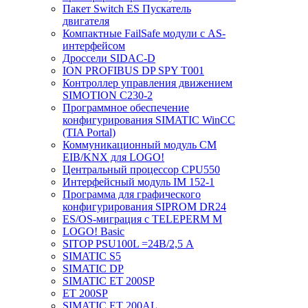
Пакет Switch ES Пускатель
двигателя
Компактные FailSafe модули с AS-
интерфейсом
Дроссели SIDAC-D
ION PROFIBUS DP SPY T001
Контроллер управления движением
SIMOTION C230-2
Программное обеспечение
конфигурирования SIMATIC WinCC
(TIA Portal)
Коммуникационный модуль CM
EIB/KNX для LOGO!
Центральный процессор CPU550
Интерфейсный модуль IM 152-1
Программа для графического
конфигурирования SIPROM DR24
ES/OS-миграция с TELEPERM M
LOGO! Basic
SITOP PSU100L =24В/2,5 A
SIMATIC S5
SIMATIC DP
SIMATIC ET 200SP
ET 200SP
SIMATIC ET 200AL