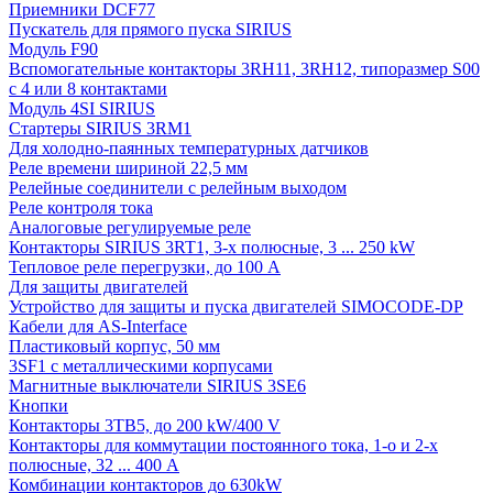
Приемники DCF77
Пускатель для прямого пуска SIRIUS
Модуль F90
Вспомогательные контакторы 3RH11, 3RH12, типоразмер S00
с 4 или 8 контактами
Модуль 4SI SIRIUS
Стартеры SIRIUS 3RM1
Для холодно-паянных температурных датчиков
Реле времени шириной 22,5 мм
Релейные соединители с релейным выходом
Реле контроля тока
Аналоговые регулируемые реле
Контакторы SIRIUS 3RT1, 3-х полюсные, 3 ... 250 kW
Тепловое реле перегрузки, до 100 A
Для защиты двигателей
Устройство для защиты и пуска двигателей SIMOCODE-DP
Кабели для AS-Interface
Пластиковый корпус, 50 мм
3SF1 с металлическими корпусами
Магнитные выключатели SIRIUS 3SE6
Кнопки
Контакторы 3TB5, до 200 kW/400 V
Контакторы для коммутации постоянного тока, 1-о и 2-х
полюсные, 32 ... 400 A
Комбинации контакторов до 630kW