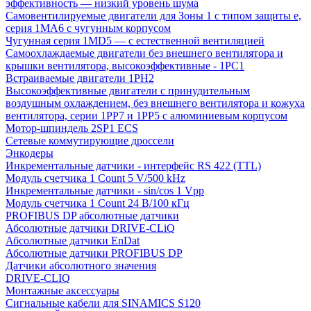
эффективность — низкий уровень шума
Самовентилируемые двигатели для Зоны 1 с типом защиты e,
серия 1MA6 с чугунным корпусом
Чугунная серия 1MD5 — с естественной вентиляцией
Самоохлаждаемые двигатели без внешнего вентилятора и
крышки вентилятора, высокоэффективные - 1PC1
Встраиваемые двигатели 1PH2
Высокоэффективные двигатели с принудительным
воздушным охлаждением, без внешнего вентилятора и кожуха
вентилятора, серии 1PP7 и 1PP5 с алюминиевым корпусом
Мотор-шпиндель 2SP1 ECS
Сетевые коммутирующие дроссели
Энкодеры
Инкрементальные датчики - интерфейс RS 422 (TTL)
Модуль счетчика 1 Count 5 V/500 kHz
Инкрементальные датчики - sin/cos 1 Vpp
Модуль счетчика 1 Count 24 В/100 кГц
PROFIBUS DP абсолютные датчики
Абсолютные датчики DRIVE-CLiQ
Абсолютные датчики EnDat
Абсолютные датчики PROFIBUS DP
Датчики абсолютного значения
DRIVE-CLIQ
Монтажные аксессуары
Сигнальные кабели для SINAMICS S120