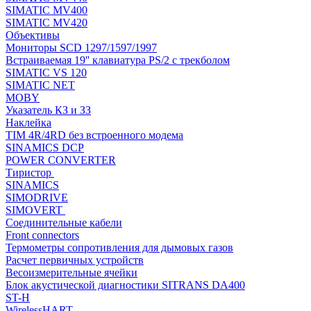
SIMATIC MV400
SIMATIC MV420
Объективы
Мониторы SCD 1297/1597/1997
Встраиваемая 19'' клавиатура PS/2 с трекболом
SIMATIC VS 120
SIMATIC NET
MOBY
Указатель КЗ и ЗЗ
Наклейка
TIM 4R/4RD без встроенного модема
SINAMICS DCP
POWER CONVERTER
Тиристор
SINAMICS
SIMODRIVE
SIMOVERT
Соединительные кабели
Front connectors
Термометры сопротивления для дымовых газов
Расчет первичных устройств
Весоизмерительные ячейки
Блок акустической диагностики SITRANS DA400
ST-H
WirelessHART