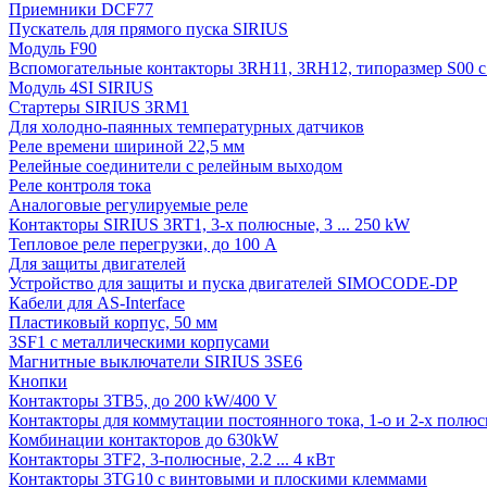
Приемники DCF77
Пускатель для прямого пуска SIRIUS
Модуль F90
Вспомогательные контакторы 3RH11, 3RH12, типоразмер S00 с 
Модуль 4SI SIRIUS
Стартеры SIRIUS 3RM1
Для холодно-паянных температурных датчиков
Реле времени шириной 22,5 мм
Релейные соединители с релейным выходом
Реле контроля тока
Аналоговые регулируемые реле
Контакторы SIRIUS 3RT1, 3-х полюсные, 3 ... 250 kW
Тепловое реле перегрузки, до 100 A
Для защиты двигателей
Устройство для защиты и пуска двигателей SIMOCODE-DP
Кабели для AS-Interface
Пластиковый корпус, 50 мм
3SF1 с металлическими корпусами
Магнитные выключатели SIRIUS 3SE6
Кнопки
Контакторы 3TB5, до 200 kW/400 V
Контакторы для коммутации постоянного тока, 1-о и 2-х полюсн
Комбинации контакторов до 630kW
Контакторы 3TF2, 3-полюсные, 2.2 ... 4 кВт
Контакторы 3TG10 c винтовыми и плоскими клеммами