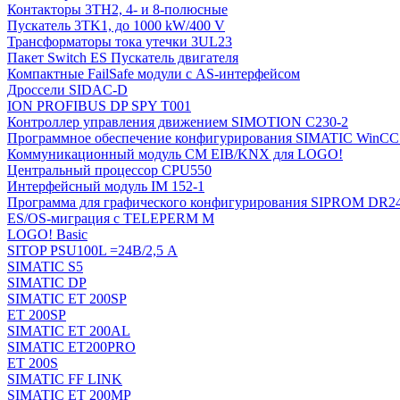
Контакторы 3TH2, 4- и 8-полюсные
Пускатель 3TK1, до 1000 kW/400 V
Трансформаторы тока утечки 3UL23
Пакет Switch ES Пускатель двигателя
Компактные FailSafe модули с AS-интерфейсом
Дроссели SIDAC-D
ION PROFIBUS DP SPY T001
Контроллер управления движением SIMOTION C230-2
Программное обеспечение конфигурирования SIMATIC WinCC (
Коммуникационный модуль CM EIB/KNX для LOGO!
Центральный процессор CPU550
Интерфейсный модуль IM 152-1
Программа для графического конфигурирования SIPROM DR2
ES/OS-миграция с TELEPERM M
LOGO! Basic
SITOP PSU100L =24В/2,5 A
SIMATIC S5
SIMATIC DP
SIMATIC ET 200SP
ET 200SP
SIMATIC ET 200AL
SIMATIC ET200PRO
ET 200S
SIMATIC FF LINK
SIMATIC ET 200MP