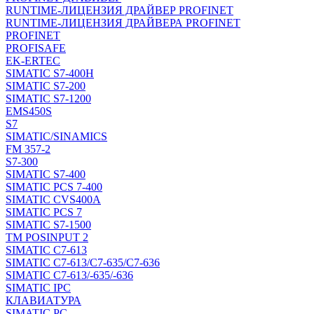
RUNTIME-ЛИЦЕНЗИЯ ДРАЙВЕР PROFINET
RUNTIME-ЛИЦЕНЗИЯ ДРАЙВЕРА PROFINET
PROFINET
PROFISAFE
EK-ERTEC
SIMATIC S7-400H
SIMATIC S7-200
SIMATIC S7-1200
EMS450S
S7
SIMATIC/SINAMICS
FM 357-2
S7-300
SIMATIC S7-400
SIMATIC PCS 7-400
SIMATIC CVS400A
SIMATIC PCS 7
SIMATIC S7-1500
TM POSINPUT 2
SIMATIC C7-613
SIMATIC C7-613/C7-635/C7-636
SIMATIC C7-613/-635/-636
SIMATIC IPC
КЛАВИАТУРА
SIMATIC PC