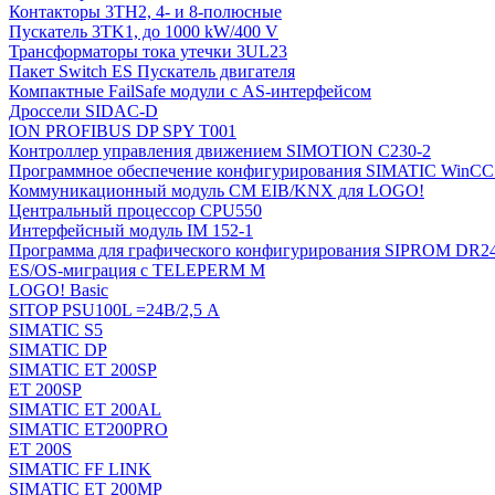
Контакторы 3TH2, 4- и 8-полюсные
Пускатель 3TK1, до 1000 kW/400 V
Трансформаторы тока утечки 3UL23
Пакет Switch ES Пускатель двигателя
Компактные FailSafe модули с AS-интерфейсом
Дроссели SIDAC-D
ION PROFIBUS DP SPY T001
Контроллер управления движением SIMOTION C230-2
Программное обеспечение конфигурирования SIMATIC WinCC (
Коммуникационный модуль CM EIB/KNX для LOGO!
Центральный процессор CPU550
Интерфейсный модуль IM 152-1
Программа для графического конфигурирования SIPROM DR2
ES/OS-миграция с TELEPERM M
LOGO! Basic
SITOP PSU100L =24В/2,5 A
SIMATIC S5
SIMATIC DP
SIMATIC ET 200SP
ET 200SP
SIMATIC ET 200AL
SIMATIC ET200PRO
ET 200S
SIMATIC FF LINK
SIMATIC ET 200MP