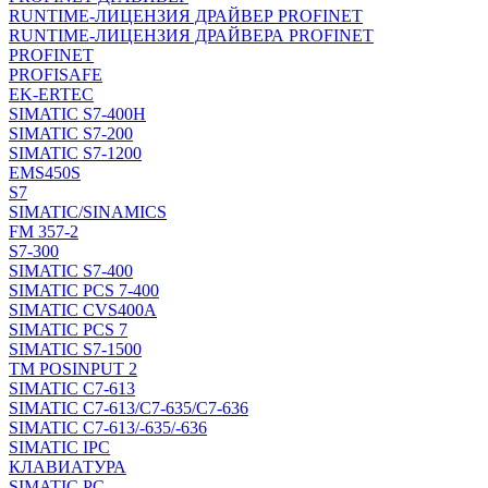
RUNTIME-ЛИЦЕНЗИЯ ДРАЙВЕР PROFINET
RUNTIME-ЛИЦЕНЗИЯ ДРАЙВЕРА PROFINET
PROFINET
PROFISAFE
EK-ERTEC
SIMATIC S7-400H
SIMATIC S7-200
SIMATIC S7-1200
EMS450S
S7
SIMATIC/SINAMICS
FM 357-2
S7-300
SIMATIC S7-400
SIMATIC PCS 7-400
SIMATIC CVS400A
SIMATIC PCS 7
SIMATIC S7-1500
TM POSINPUT 2
SIMATIC C7-613
SIMATIC C7-613/C7-635/C7-636
SIMATIC C7-613/-635/-636
SIMATIC IPC
КЛАВИАТУРА
SIMATIC PC