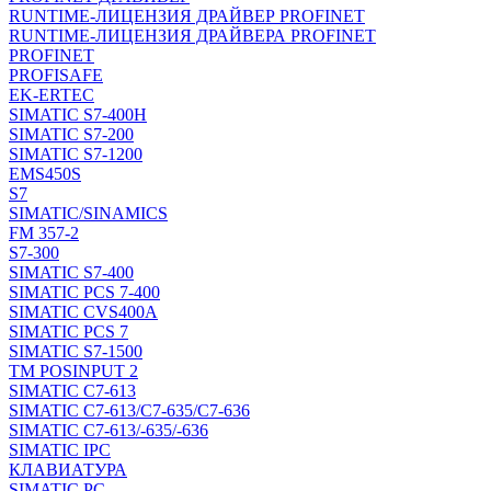
RUNTIME-ЛИЦЕНЗИЯ ДРАЙВЕР PROFINET
RUNTIME-ЛИЦЕНЗИЯ ДРАЙВЕРА PROFINET
PROFINET
PROFISAFE
EK-ERTEC
SIMATIC S7-400H
SIMATIC S7-200
SIMATIC S7-1200
EMS450S
S7
SIMATIC/SINAMICS
FM 357-2
S7-300
SIMATIC S7-400
SIMATIC PCS 7-400
SIMATIC CVS400A
SIMATIC PCS 7
SIMATIC S7-1500
TM POSINPUT 2
SIMATIC C7-613
SIMATIC C7-613/C7-635/C7-636
SIMATIC C7-613/-635/-636
SIMATIC IPC
КЛАВИАТУРА
SIMATIC PC