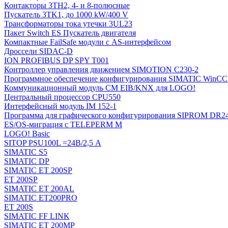
Контакторы 3TH2, 4- и 8-полюсные
Пускатель 3TK1, до 1000 kW/400 V
Трансформаторы тока утечки 3UL23
Пакет Switch ES Пускатель двигателя
Компактные FailSafe модули с AS-интерфейсом
Дроссели SIDAC-D
ION PROFIBUS DP SPY T001
Контроллер управления движением SIMOTION C230-2
Программное обеспечение конфигурирования SIMATIC WinCC (
Коммуникационный модуль CM EIB/KNX для LOGO!
Центральный процессор CPU550
Интерфейсный модуль IM 152-1
Программа для графического конфигурирования SIPROM DR2
ES/OS-миграция с TELEPERM M
LOGO! Basic
SITOP PSU100L =24В/2,5 A
SIMATIC S5
SIMATIC DP
SIMATIC ET 200SP
ET 200SP
SIMATIC ET 200AL
SIMATIC ET200PRO
ET 200S
SIMATIC FF LINK
SIMATIC ET 200MP