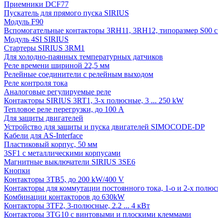
Приемники DCF77
Пускатель для прямого пуска SIRIUS
Модуль F90
Вспомогательные контакторы 3RH11, 3RH12, типоразмер S00 с 
Модуль 4SI SIRIUS
Стартеры SIRIUS 3RM1
Для холодно-паянных температурных датчиков
Реле времени шириной 22,5 мм
Релейные соединители с релейным выходом
Реле контроля тока
Аналоговые регулируемые реле
Контакторы SIRIUS 3RT1, 3-х полюсные, 3 ... 250 kW
Тепловое реле перегрузки, до 100 A
Для защиты двигателей
Устройство для защиты и пуска двигателей SIMOCODE-DP
Кабели для AS-Interface
Пластиковый корпус, 50 мм
3SF1 с металлическими корпусами
Магнитные выключатели SIRIUS 3SE6
Кнопки
Контакторы 3TB5, до 200 kW/400 V
Контакторы для коммутации постоянного тока, 1-о и 2-х полюсн
Комбинации контакторов до 630kW
Контакторы 3TF2, 3-полюсные, 2.2 ... 4 кВт
Контакторы 3TG10 c винтовыми и плоскими клеммами