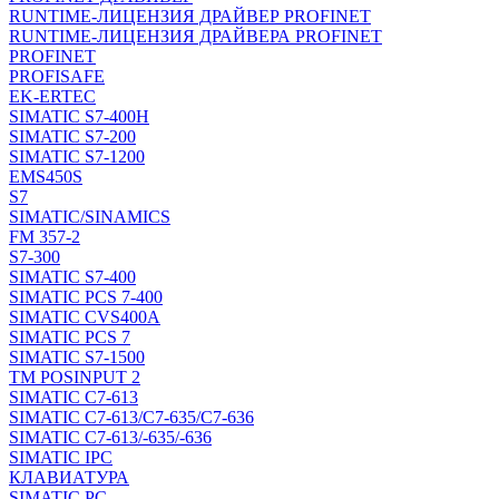
RUNTIME-ЛИЦЕНЗИЯ ДРАЙВЕР PROFINET
RUNTIME-ЛИЦЕНЗИЯ ДРАЙВЕРА PROFINET
PROFINET
PROFISAFE
EK-ERTEC
SIMATIC S7-400H
SIMATIC S7-200
SIMATIC S7-1200
EMS450S
S7
SIMATIC/SINAMICS
FM 357-2
S7-300
SIMATIC S7-400
SIMATIC PCS 7-400
SIMATIC CVS400A
SIMATIC PCS 7
SIMATIC S7-1500
TM POSINPUT 2
SIMATIC C7-613
SIMATIC C7-613/C7-635/C7-636
SIMATIC C7-613/-635/-636
SIMATIC IPC
КЛАВИАТУРА
SIMATIC PC