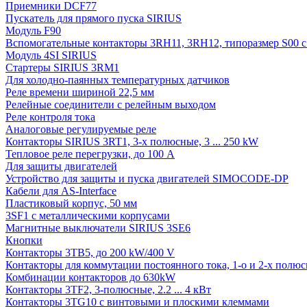
Приемники DCF77
Пускатель для прямого пуска SIRIUS
Модуль F90
Вспомогательные контакторы 3RH11, 3RH12, типоразмер S00 с 
Модуль 4SI SIRIUS
Стартеры SIRIUS 3RM1
Для холодно-паянных температурных датчиков
Реле времени шириной 22,5 мм
Релейные соединители с релейным выходом
Реле контроля тока
Аналоговые регулируемые реле
Контакторы SIRIUS 3RT1, 3-х полюсные, 3 ... 250 kW
Тепловое реле перегрузки, до 100 A
Для защиты двигателей
Устройство для защиты и пуска двигателей SIMOCODE-DP
Кабели для AS-Interface
Пластиковый корпус, 50 мм
3SF1 с металлическими корпусами
Магнитные выключатели SIRIUS 3SE6
Кнопки
Контакторы 3TB5, до 200 kW/400 V
Контакторы для коммутации постоянного тока, 1-о и 2-х полюсн
Комбинации контакторов до 630kW
Контакторы 3TF2, 3-полюсные, 2.2 ... 4 кВт
Контакторы 3TG10 c винтовыми и плоскими клеммами