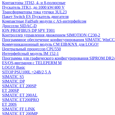
Контакторы 3TH2, 4- и 8-полюсные
Пускатель 3TK1, до 1000 kW/400 V
Трансформаторы тока утечки 3UL23
Пакет Switch ES Пускатель двигателя
Компактные FailSafe модули с AS-интерфейсом
Дроссели SIDAC-D
ION PROFIBUS DP SPY T001
Контроллер управления движением SIMOTION C230-2
Программное обеспечение конфигурирования SIMATIC WinCC (
Коммуникационный модуль CM EIB/KNX для LOGO!
Центральный процессор CPU550
Интерфейсный модуль IM 152-1
Программа для графического конфигурирования SIPROM DR2
ES/OS-миграция с TELEPERM M
LOGO! Basic
SITOP PSU100L =24В/2,5 A
SIMATIC S5
SIMATIC DP
SIMATIC ET 200SP
ET 200SP
SIMATIC ET 200AL
SIMATIC ET200PRO
ET 200S
SIMATIC FF LINK
SIMATIC ET 200MP