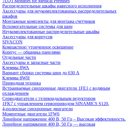
7LQ3 Monitors for Medical Premises
Распределительные шкафы навесного исполнения
Аксессуары для неукомплектованных распределительных
шкафов
Монтажные комплекты для монтажа счетчиков
Вспомогательные системы для шин
Неукомплектованные распределительные шкафы
Аксессуары для корпусов
SIVACON
Компактное/ утонченное освещение
Корпус — обшивка панелями
Отдельные части
Аксессуары и запасные части
Клеммы 8WA
Вариант сборки системы шин до 630 A
Клеммы 8WH
Приводная техника
Встраиваемые синхронные двигатели 1FE1 с водяным
охлаждением
Серводвигатели с геликоидальным редуктором
1FK7 с управлением сервоприводом SINAMICS S120.
4-полюсные синхронные двигатели
Моментные двигатели 1FW6
Линейное напряжение 400 В, 50 Гц – Высокая эффективность.
Линейное напряжение 400 В, 50 Гц — высокая