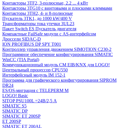
Контакторы 3TF2, 3-полюсные, 2.2 ... 4 кВт
Контакторы 3TG10 c винтовыми и плоскими клеммами
Контакторы 3TH2, 4- и 8-полюсные
Пускатель 3TK1, до 1000 kW/400 V
Трансформаторы тока утечки 3UL23
Пакет Switch ES Пускатель двигателя
Компактные FailSafe модули с AS-интерфейсом
Дроссели SIDAC-D
ION PROFIBUS DP SPY T001
Контроллер управления движением SIMOTION C230-2
Программное обеспечение конфигурирования SIMATIC
WinCC (TIA Portal)
Коммуникационный модуль CM EIB/KNX для LOGO!
Центральный процессор CPU550
Интерфейсный модуль IM 152-1
Программа для графического конфигурирования SIPROM
DR24
ES/OS-миграция с TELEPERM M
LOGO! Basic
SITOP PSU100L =24В/2,5 A
SIMATIC S5
SIMATIC DP
SIMATIC ET 200SP
ET 200SP
SIMATIC ET 200AL