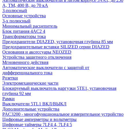
Автоматические выключатели в литом корпусе 3VA1, до 250
А, TM, 400 В, до 70 кА
3-полюсный
Основные устройства
3-х полюсный
Минимальный расцепитель
Блок питания 4AC2 4
Трансформаторы тока
Предохранители DIAZED, установочная глубина 85 мм
Предохранительные вставки SILIZED серии DIAZED
Основания и аксессуары NEOZED
Устройства защитного отключения
Мгновенного действия
Автоматические выключатели с защитой от
дифференциального тока
Розетки
Электромеханические части
Блокируемый выключатель наргузки 5TE1, установочная
глубина 92 мм
Рамки
Выключатели 5TL1 ВКЛ/ВЫКЛ
Дополнительные устройства
PAC3200 - многофункциональное измерительное устройство
Цифровые амперметры и вольтметры
Цифровые таймеры 7LF4 4, 7LF4 5