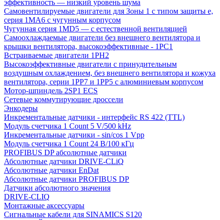
эффективность — низкий уровень шума
Самовентилируемые двигатели для Зоны 1 с типом защиты e,
серия 1MA6 с чугунным корпусом
Чугунная серия 1MD5 — с естественной вентиляцией
Самоохлаждаемые двигатели без внешнего вентилятора и
крышки вентилятора, высокоэффективные - 1PC1
Встраиваемые двигатели 1PH2
Высокоэффективные двигатели с принудительным
воздушным охлаждением, без внешнего вентилятора и кожуха
вентилятора, серии 1PP7 и 1PP5 с алюминиевым корпусом
Мотор-шпиндель 2SP1 ECS
Сетевые коммутирующие дроссели
Энкодеры
Инкрементальные датчики - интерфейс RS 422 (TTL)
Модуль счетчика 1 Count 5 V/500 kHz
Инкрементальные датчики - sin/cos 1 Vpp
Модуль счетчика 1 Count 24 В/100 кГц
PROFIBUS DP абсолютные датчики
Абсолютные датчики DRIVE-CLiQ
Абсолютные датчики EnDat
Абсолютные датчики PROFIBUS DP
Датчики абсолютного значения
DRIVE-CLIQ
Монтажные аксессуары
Сигнальные кабели для SINAMICS S120