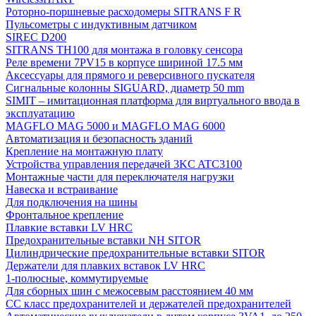
Роторно-поршневые расходомеры SITRANS F R
Пульсометры с индуктивным датчиком
SIREC D200
SITRANS TH100 для монтажа в головку сенсора
Реле времени 7PV15 в корпусе шириной 17.5 мм
Аксессуары для прямого и реверсивного пускателя
Сигнальные колонны SIGUARD, диаметр 50 mm
SIMIT – имитационная платформа для виртуального ввода в
эксплуатацию
MAGFLO MAG 5000 и MAGFLO MAG 6000
Автоматизация и безопасность зданий
Крепление на монтажную плату
Устройства управления передачей 3KC ATC3100
Монтажные части для переключателя нагрузки
Навеска и встраивание
Для подключения на шины
Фронтальное крепление
Плавкие вставки LV HRC
Предохранительные вставки NH SITOR
Цилиндрические предохранительные вставки SITOR
Держатели для плавких вставок LV HRC
1-полюсные, коммутируемые
Для сборных шин с межосевым расстоянием 40 мм
СС класс предохранителей и держателей предохранителей