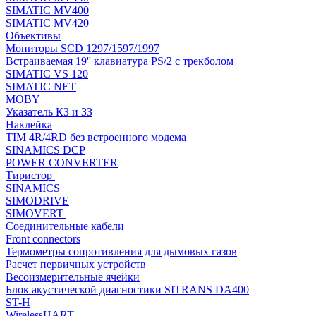
SIMATIC MV400
SIMATIC MV420
Объективы
Мониторы SCD 1297/1597/1997
Встраиваемая 19'' клавиатура PS/2 с трекболом
SIMATIC VS 120
SIMATIC NET
MOBY
Указатель КЗ и ЗЗ
Наклейка
TIM 4R/4RD без встроенного модема
SINAMICS DCP
POWER CONVERTER
Тиристор
SINAMICS
SIMODRIVE
SIMOVERT
Соединительные кабели
Front connectors
Термометры сопротивления для дымовых газов
Расчет первичных устройств
Весоизмерительные ячейки
Блок акустической диагностики SITRANS DA400
ST-H
WirelessHART