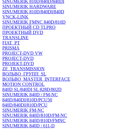
SINUMERIK 810D/840D/840DI
SINUMERIK HARDWARE
SINUMERIK 810D/840DI/840D
VNCK-LINK
SINUMERIK FMNC 840D/810D
ПРОЕКТНЫЙ CD TLPRO
ПРОЕКТНЫЙ DVD
TRANSLINE
FIAT_PT
PRISMA
PROJECT-DVD VW
PROJECT-DVD
PROJEKT-DVD
ZF_TRANSMISSION
ВОЛЬВО_ГРУПП_SL
ВОЛЬВО_MASTER_INTERFACE
MOTION CONTROL
840D SL/840DI SL 828D/802D
SINUMERIK 840D / FM-NC
840D/840DI/810D/PCU50
840D/840DI/810D/PCU
SINUMERIK FM-NC
SINUMERIK 840D/810D/FM-NC
SINUMERIK 840D/810D/FMNC
SINUMERIK 840D / 611-D