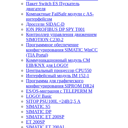
Пакет Switch ES Пускатель
двигателя
Компактные FailSafe модули с AS-
интерфейсом
Дроссели SIDAC-D
ION PROFIBUS DP SPY T001
Контроллер управления движением
SIMOTION C230-2
Программное обеспечение
конфигурирования SIMATIC WinCC
(TIA Portal)
Коммуникационный модуль CM
EIB/KNX для LOGO!
Центральный процессор CPU550
Интерфейсный модуль IM 152-1
Программа для графического
конфигурирования SIPROM DR24
ES/OS-миграция с TELEPERM M
LOGO! Basic
SITOP PSU100L =24В/2,5 A
SIMATIC S5
SIMATIC DP
SIMATIC ET 200SP
ET 200SP
SIMATIC ET 200AL