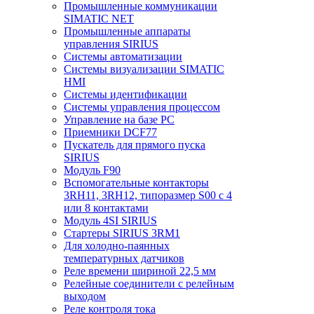
Промышленные коммуникации
SIMATIC NET
Промышленные аппараты
управления SIRIUS
Системы автоматизации
Системы визуализации SIMATIC
HMI
Системы идентификации
Системы управления процессом
Управление на базе РС
Приемники DCF77
Пускатель для прямого пуска
SIRIUS
Модуль F90
Вспомогательные контакторы
3RH11, 3RH12, типоразмер S00 с 4
или 8 контактами
Модуль 4SI SIRIUS
Стартеры SIRIUS 3RM1
Для холодно-паянных
температурных датчиков
Реле времени шириной 22,5 мм
Релейные соединители с релейным
выходом
Реле контроля тока