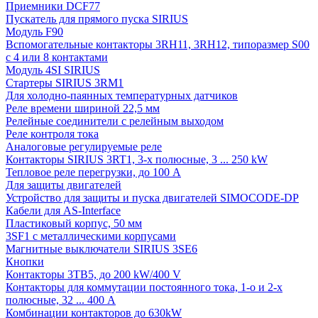
Приемники DCF77
Пускатель для прямого пуска SIRIUS
Модуль F90
Вспомогательные контакторы 3RH11, 3RH12, типоразмер S00
с 4 или 8 контактами
Модуль 4SI SIRIUS
Стартеры SIRIUS 3RM1
Для холодно-паянных температурных датчиков
Реле времени шириной 22,5 мм
Релейные соединители с релейным выходом
Реле контроля тока
Аналоговые регулируемые реле
Контакторы SIRIUS 3RT1, 3-х полюсные, 3 ... 250 kW
Тепловое реле перегрузки, до 100 A
Для защиты двигателей
Устройство для защиты и пуска двигателей SIMOCODE-DP
Кабели для AS-Interface
Пластиковый корпус, 50 мм
3SF1 с металлическими корпусами
Магнитные выключатели SIRIUS 3SE6
Кнопки
Контакторы 3TB5, до 200 kW/400 V
Контакторы для коммутации постоянного тока, 1-о и 2-х
полюсные, 32 ... 400 A
Комбинации контакторов до 630kW