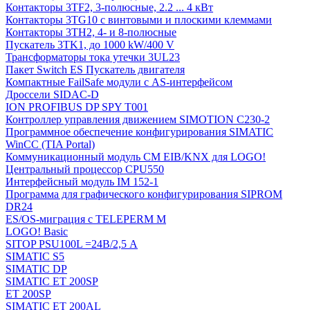
Контакторы 3TF2, 3-полюсные, 2.2 ... 4 кВт
Контакторы 3TG10 c винтовыми и плоскими клеммами
Контакторы 3TH2, 4- и 8-полюсные
Пускатель 3TK1, до 1000 kW/400 V
Трансформаторы тока утечки 3UL23
Пакет Switch ES Пускатель двигателя
Компактные FailSafe модули с AS-интерфейсом
Дроссели SIDAC-D
ION PROFIBUS DP SPY T001
Контроллер управления движением SIMOTION C230-2
Программное обеспечение конфигурирования SIMATIC
WinCC (TIA Portal)
Коммуникационный модуль CM EIB/KNX для LOGO!
Центральный процессор CPU550
Интерфейсный модуль IM 152-1
Программа для графического конфигурирования SIPROM
DR24
ES/OS-миграция с TELEPERM M
LOGO! Basic
SITOP PSU100L =24В/2,5 A
SIMATIC S5
SIMATIC DP
SIMATIC ET 200SP
ET 200SP
SIMATIC ET 200AL