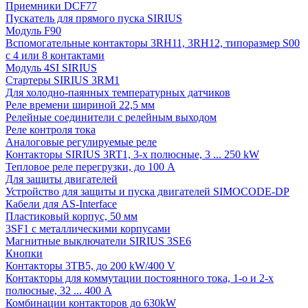
Приемники DCF77
Пускатель для прямого пуска SIRIUS
Модуль F90
Вспомогательные контакторы 3RH11, 3RH12, типоразмер S00
с 4 или 8 контактами
Модуль 4SI SIRIUS
Стартеры SIRIUS 3RM1
Для холодно-паянных температурных датчиков
Реле времени шириной 22,5 мм
Релейные соединители с релейным выходом
Реле контроля тока
Аналоговые регулируемые реле
Контакторы SIRIUS 3RT1, 3-х полюсные, 3 ... 250 kW
Тепловое реле перегрузки, до 100 A
Для защиты двигателей
Устройство для защиты и пуска двигателей SIMOCODE-DP
Кабели для AS-Interface
Пластиковый корпус, 50 мм
3SF1 с металлическими корпусами
Магнитные выключатели SIRIUS 3SE6
Кнопки
Контакторы 3TB5, до 200 kW/400 V
Контакторы для коммутации постоянного тока, 1-о и 2-х
полюсные, 32 ... 400 A
Комбинации контакторов до 630kW