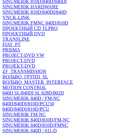
SINUMERIK 810D/840D/840DI
SINUMERIK HARDWARE
SINUMERIK 810D/840DI/840D
VNCK-LINK
SINUMERIK FMNC 840D/810D
ПРОЕКТНЫЙ CD TLPRO
ПРОЕКТНЫЙ DVD
TRANSLINE
FIAT_PT
PRISMA
PROJECT-DVD VW
PROJECT-DVD
PROJEKT-DVD
ZF_TRANSMISSION
ВОЛЬВО_ГРУПП_SL
ВОЛЬВО_MASTER_INTERFACE
MOTION CONTROL
840D SL/840DI SL 828D/802D
SINUMERIK 840D / FM-NC
840D/840DI/810D/PCU50
840D/840DI/810D/PCU
SINUMERIK FM-NC
SINUMERIK 840D/810D/FM-NC
SINUMERIK 840D/810D/FMNC
SINUMERIK 840D / 611-D