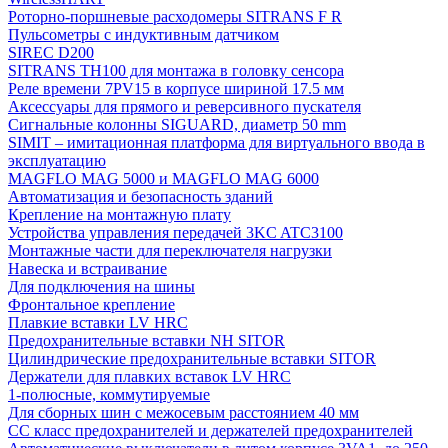
Роторно-поршневые расходомеры SITRANS F R
Пульсометры с индуктивным датчиком
SIREC D200
SITRANS TH100 для монтажа в головку сенсора
Реле времени 7PV15 в корпусе шириной 17.5 мм
Аксессуары для прямого и реверсивного пускателя
Сигнальные колонны SIGUARD, диаметр 50 mm
SIMIT – имитационная платформа для виртуального ввода в
эксплуатацию
MAGFLO MAG 5000 и MAGFLO MAG 6000
Автоматизация и безопасность зданий
Крепление на монтажную плату
Устройства управления передачей 3KC ATC3100
Монтажные части для переключателя нагрузки
Навеска и встраивание
Для подключения на шины
Фронтальное крепление
Плавкие вставки LV HRC
Предохранительные вставки NH SITOR
Цилиндрические предохранительные вставки SITOR
Держатели для плавких вставок LV HRC
1-полюсные, коммутируемые
Для сборных шин с межосевым расстоянием 40 мм
СС класс предохранителей и держателей предохранителей