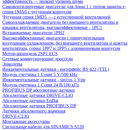
эффективность — низкий уровень шума
Самовентилируемые двигатели для Зоны 1 с типом защиты e,
серия 1MA6 с чугунным корпусом
Чугунная серия 1MD5 — с естественной вентиляцией
Самоохлаждаемые двигатели без внешнего вентилятора и
крышки вентилятора, высокоэффективные - 1PC1
Встраиваемые двигатели 1PH2
Высокоэффективные двигатели с принудительным
воздушным охлаждением, без внешнего вентилятора и кожуха
вентилятора, серии 1PP7 и 1PP5 с алюминиевым корпусом
Мотор-шпиндель 2SP1 ECS
Сетевые коммутирующие дроссели
Энкодеры
Инкрементальные датчики - интерфейс RS 422 (TTL)
Модуль счетчика 1 Count 5 V/500 kHz
Инкрементальные датчики - sin/cos 1 Vpp
Модуль счетчика 1 Count 24 В/100 кГц
PROFIBUS DP абсолютные датчики
Абсолютные датчики DRIVE-CLiQ
Абсолютные датчики EnDat
Абсолютные датчики PROFIBUS DP
Датчики абсолютного значения
DRIVE-CLIQ
Монтажные аксессуары
Сигнальные кабели для SINAMICS S120