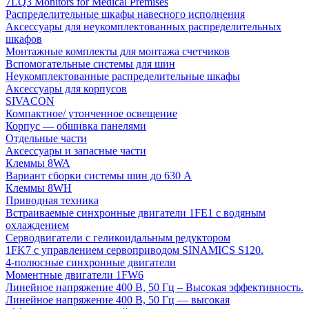
7LQ3 Monitors for Medical Premises
Распределительные шкафы навесного исполнения
Аксессуары для неукомплектованных распределительных
шкафов
Монтажные комплекты для монтажа счетчиков
Вспомогательные системы для шин
Неукомплектованные распределительные шкафы
Аксессуары для корпусов
SIVACON
Компактное/ утонченное освещение
Корпус — обшивка панелями
Отдельные части
Аксессуары и запасные части
Клеммы 8WA
Вариант сборки системы шин до 630 A
Клеммы 8WH
Приводная техника
Встраиваемые синхронные двигатели 1FE1 с водяным
охлаждением
Серводвигатели с геликоидальным редуктором
1FK7 с управлением сервоприводом SINAMICS S120.
4-полюсные синхронные двигатели
Моментные двигатели 1FW6
Линейное напряжение 400 В, 50 Гц – Высокая эффективность.
Линейное напряжение 400 В, 50 Гц — высокая