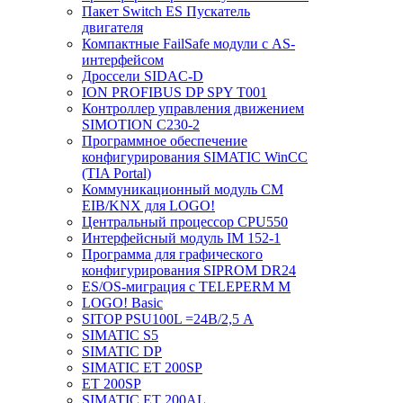
Пакет Switch ES Пускатель
двигателя
Компактные FailSafe модули с AS-
интерфейсом
Дроссели SIDAC-D
ION PROFIBUS DP SPY T001
Контроллер управления движением
SIMOTION C230-2
Программное обеспечение
конфигурирования SIMATIC WinCC
(TIA Portal)
Коммуникационный модуль CM
EIB/KNX для LOGO!
Центральный процессор CPU550
Интерфейсный модуль IM 152-1
Программа для графического
конфигурирования SIPROM DR24
ES/OS-миграция с TELEPERM M
LOGO! Basic
SITOP PSU100L =24В/2,5 A
SIMATIC S5
SIMATIC DP
SIMATIC ET 200SP
ET 200SP
SIMATIC ET 200AL