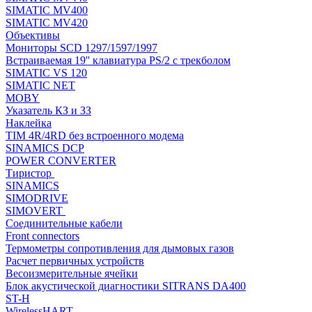
SIMATIC MV400
SIMATIC MV420
Объективы
Мониторы SCD 1297/1597/1997
Встраиваемая 19'' клавиатура PS/2 с трекболом
SIMATIC VS 120
SIMATIC NET
MOBY
Указатель КЗ и ЗЗ
Наклейка
TIM 4R/4RD без встроенного модема
SINAMICS DCP
POWER CONVERTER
Тиристор
SINAMICS
SIMODRIVE
SIMOVERT
Соединительные кабели
Front connectors
Термометры сопротивления для дымовых газов
Расчет первичных устройств
Весоизмерительные ячейки
Блок акустической диагностики SITRANS DA400
ST-H
WirelessHART