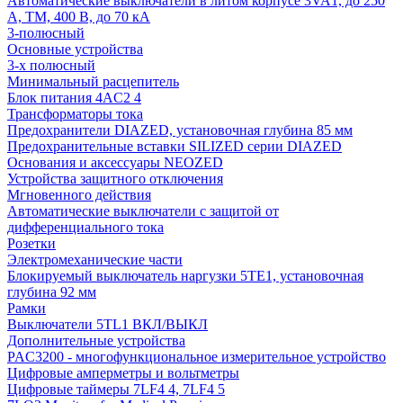
Автоматические выключатели в литом корпусе 3VA1, до 250
А, TM, 400 В, до 70 кА
3-полюсный
Основные устройства
3-х полюсный
Минимальный расцепитель
Блок питания 4AC2 4
Трансформаторы тока
Предохранители DIAZED, установочная глубина 85 мм
Предохранительные вставки SILIZED серии DIAZED
Основания и аксессуары NEOZED
Устройства защитного отключения
Мгновенного действия
Автоматические выключатели с защитой от
дифференциального тока
Розетки
Электромеханические части
Блокируемый выключатель наргузки 5TE1, установочная
глубина 92 мм
Рамки
Выключатели 5TL1 ВКЛ/ВЫКЛ
Дополнительные устройства
PAC3200 - многофункциональное измерительное устройство
Цифровые амперметры и вольтметры
Цифровые таймеры 7LF4 4, 7LF4 5