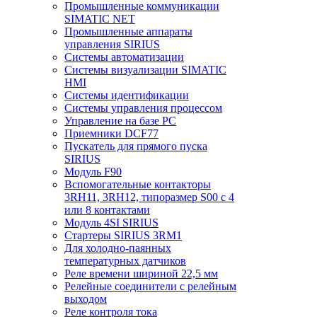
Промышленные коммуникации
SIMATIC NET
Промышленные аппараты
управления SIRIUS
Системы автоматизации
Системы визуализации SIMATIC
HMI
Системы идентификации
Системы управления процессом
Управление на базе РС
Приемники DCF77
Пускатель для прямого пуска
SIRIUS
Модуль F90
Вспомогательные контакторы
3RH11, 3RH12, типоразмер S00 с 4
или 8 контактами
Модуль 4SI SIRIUS
Стартеры SIRIUS 3RM1
Для холодно-паянных
температурных датчиков
Реле времени шириной 22,5 мм
Релейные соединители с релейным
выходом
Реле контроля тока