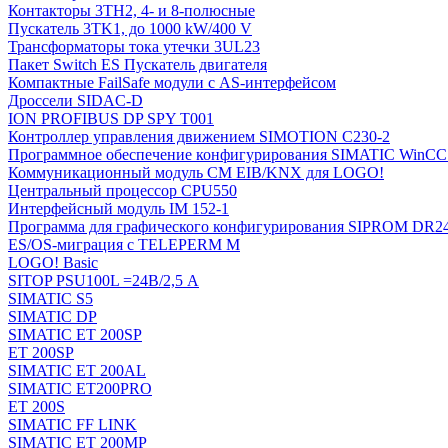
Контакторы 3TH2, 4- и 8-полюсные
Пускатель 3TK1, до 1000 kW/400 V
Трансформаторы тока утечки 3UL23
Пакет Switch ES Пускатель двигателя
Компактные FailSafe модули с AS-интерфейсом
Дроссели SIDAC-D
ION PROFIBUS DP SPY T001
Контроллер управления движением SIMOTION C230-2
Программное обеспечение конфигурирования SIMATIC WinCC (
Коммуникационный модуль CM EIB/KNX для LOGO!
Центральный процессор CPU550
Интерфейсный модуль IM 152-1
Программа для графического конфигурирования SIPROM DR2
ES/OS-миграция с TELEPERM M
LOGO! Basic
SITOP PSU100L =24В/2,5 A
SIMATIC S5
SIMATIC DP
SIMATIC ET 200SP
ET 200SP
SIMATIC ET 200AL
SIMATIC ET200PRO
ET 200S
SIMATIC FF LINK
SIMATIC ET 200MP