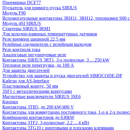
Приемники DCF77
Пускатель для прямого пуска SIRIUS
Модуль F90
Вспомогательные контакторы 3RH11, 3RH12, типоразмер S00 с 
Модуль 4SI SIRIUS
Стартеры SIRIUS 3RM1
Для холодно-паянных температурных датчиков
Реле времени шириной 22,5 мм
Релейные соединители с релейным выходом
Реле контроля тока
Аналоговые регулируемые реле
Контакторы SIRIUS 3RT1, 3-х полюсные, 3 ... 250 kW
Тепловое реле перегрузки, до 100 A
Для защиты двигателей
Устройство для защиты и пуска двигателей SIMOCODE-DP
Кабели для AS-Interface
Пластиковый корпус, 50 мм
3SF1 с металлическими корпусами
Магнитные выключатели SIRIUS 3SE6
Кнопки
Контакторы 3TB5, до 200 kW/400 V
Контакторы для коммутации постоянного тока, 1-о и 2-х полюсн
Комбинации контакторов до 630kW
Контакторы 3TF2, 3-полюсные, 2.2 ... 4 кВт
Контакторы 3TG10 c винтовыми и плоскими клеммами