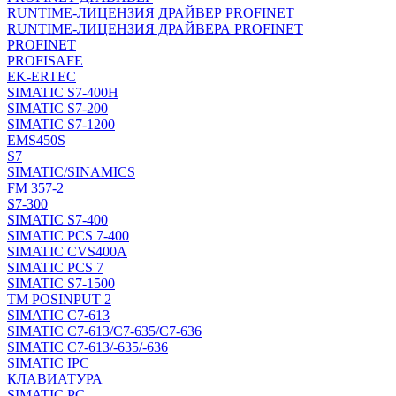
RUNTIME-ЛИЦЕНЗИЯ ДРАЙВЕР PROFINET
RUNTIME-ЛИЦЕНЗИЯ ДРАЙВЕРА PROFINET
PROFINET
PROFISAFE
EK-ERTEC
SIMATIC S7-400H
SIMATIC S7-200
SIMATIC S7-1200
EMS450S
S7
SIMATIC/SINAMICS
FM 357-2
S7-300
SIMATIC S7-400
SIMATIC PCS 7-400
SIMATIC CVS400A
SIMATIC PCS 7
SIMATIC S7-1500
TM POSINPUT 2
SIMATIC C7-613
SIMATIC C7-613/C7-635/C7-636
SIMATIC C7-613/-635/-636
SIMATIC IPC
КЛАВИАТУРА
SIMATIC PC