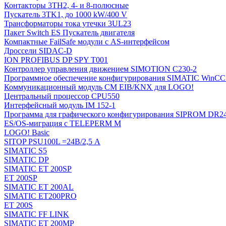
Контакторы 3TH2, 4- и 8-полюсные
Пускатель 3TK1, до 1000 kW/400 V
Трансформаторы тока утечки 3UL23
Пакет Switch ES Пускатель двигателя
Компактные FailSafe модули с AS-интерфейсом
Дроссели SIDAC-D
ION PROFIBUS DP SPY T001
Контроллер управления движением SIMOTION C230-2
Программное обеспечение конфигурирования SIMATIC WinCC (
Коммуникационный модуль CM EIB/KNX для LOGO!
Центральный процессор CPU550
Интерфейсный модуль IM 152-1
Программа для графического конфигурирования SIPROM DR2
ES/OS-миграция с TELEPERM M
LOGO! Basic
SITOP PSU100L =24В/2,5 A
SIMATIC S5
SIMATIC DP
SIMATIC ET 200SP
ET 200SP
SIMATIC ET 200AL
SIMATIC ET200PRO
ET 200S
SIMATIC FF LINK
SIMATIC ET 200MP