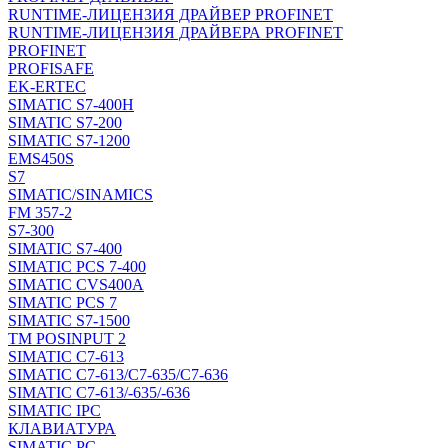
RUNTIME-ЛИЦЕНЗИЯ ДРАЙВЕР PROFINET
RUNTIME-ЛИЦЕНЗИЯ ДРАЙВЕРА PROFINET
PROFINET
PROFISAFE
EK-ERTEC
SIMATIC S7-400H
SIMATIC S7-200
SIMATIC S7-1200
EMS450S
S7
SIMATIC/SINAMICS
FM 357-2
S7-300
SIMATIC S7-400
SIMATIC PCS 7-400
SIMATIC CVS400A
SIMATIC PCS 7
SIMATIC S7-1500
TM POSINPUT 2
SIMATIC C7-613
SIMATIC C7-613/C7-635/C7-636
SIMATIC C7-613/-635/-636
SIMATIC IPC
КЛАВИАТУРА
SIMATIC PC