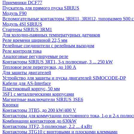
Приемники DCF77
Пускатель для прямого пуска SIRIUS
Модуль F90
Вспомогательные контакторы 3RH11, 3RH12, типоразмер S00 с 
Модуль 4SI SIRIUS
Стартеры SIRIUS 3RM1
Для холодно-паянных температурных датчиков
Реле времени шириной 22,5 мм
Релейные соединители с релейным выходом
Реле контроля тока
Аналоговые регулируемые реле
Контакторы SIRIUS 3RT1, 3-х полюсные, 3 ... 250 kW
Тепловое реле перегрузки, до 100 A
Для защиты двигателей
Устройство для защиты и пуска двигателей SIMOCODE-DP
Кабели для AS-Interface
Пластиковый корпус, 50 мм
3SF1 с металлическими корпусами
Магнитные выключатели SIRIUS 3SE6
Кнопки
Контакторы 3TB5, до 200 kW/400 V
Контакторы для коммутации постоянного тока, 1-о и 2-х полюсн
Комбинации контакторов до 630kW
Контакторы 3TF2, 3-полюсные, 2.2 ... 4 кВт
Контакторы 3TG10 c винтовыми и плоскими клеммами