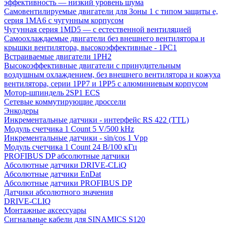
эффективность — низкий уровень шума
Самовентилируемые двигатели для Зоны 1 с типом защиты e,
серия 1MA6 с чугунным корпусом
Чугунная серия 1MD5 — с естественной вентиляцией
Самоохлаждаемые двигатели без внешнего вентилятора и
крышки вентилятора, высокоэффективные - 1PC1
Встраиваемые двигатели 1PH2
Высокоэффективные двигатели с принудительным
воздушным охлаждением, без внешнего вентилятора и кожуха
вентилятора, серии 1PP7 и 1PP5 с алюминиевым корпусом
Мотор-шпиндель 2SP1 ECS
Сетевые коммутирующие дроссели
Энкодеры
Инкрементальные датчики - интерфейс RS 422 (TTL)
Модуль счетчика 1 Count 5 V/500 kHz
Инкрементальные датчики - sin/cos 1 Vpp
Модуль счетчика 1 Count 24 В/100 кГц
PROFIBUS DP абсолютные датчики
Абсолютные датчики DRIVE-CLiQ
Абсолютные датчики EnDat
Абсолютные датчики PROFIBUS DP
Датчики абсолютного значения
DRIVE-CLIQ
Монтажные аксессуары
Сигнальные кабели для SINAMICS S120