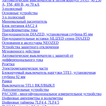
Автоматические выключатели в литом корпусе 3VA1, до 250
А, TM, 400 В, до 70 кА
3-полюсный
Основные устройства
3-х полюсный
Минимальный расцепитель
Блок питания 4AC2 4
Трансформаторы тока
Предохранители DIAZED, установочная глубина 85 мм
Предохранительные вставки SILIZED серии DIAZED
Основания и аксессуары NEOZED
Устройства защитного отключения
Мгновенного действия
Автоматические выключатели с защитой от
дифференциального тока
Розетки
Электромеханические части
Блокируемый выключатель наргузки 5TE1, установочная
глубина 92 мм
Рамки
Выключатели 5TL1 ВКЛ/ВЫКЛ
Дополнительные устройства
PAC3200 - многофункциональное измерительное устройство
Цифровые амперметры и вольтметры
Цифровые таймеры 7LF4 4, 7LF4 5