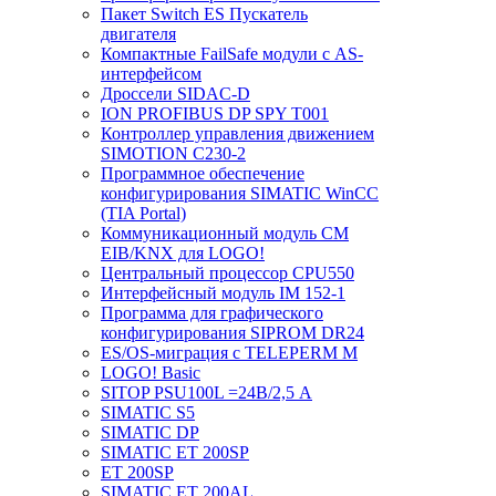
Пакет Switch ES Пускатель
двигателя
Компактные FailSafe модули с AS-
интерфейсом
Дроссели SIDAC-D
ION PROFIBUS DP SPY T001
Контроллер управления движением
SIMOTION C230-2
Программное обеспечение
конфигурирования SIMATIC WinCC
(TIA Portal)
Коммуникационный модуль CM
EIB/KNX для LOGO!
Центральный процессор CPU550
Интерфейсный модуль IM 152-1
Программа для графического
конфигурирования SIPROM DR24
ES/OS-миграция с TELEPERM M
LOGO! Basic
SITOP PSU100L =24В/2,5 A
SIMATIC S5
SIMATIC DP
SIMATIC ET 200SP
ET 200SP
SIMATIC ET 200AL