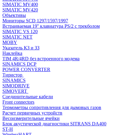
SIMATIC MV400
SIMATIC MV420
Объективы
Мониторы SCD 1297/1597/1997
Встраиваемая 19'' клавиатура PS/2 с трекболом
SIMATIC VS 120
SIMATIC NET
MOBY
Указатель КЗ и ЗЗ
Наклейка
TIM 4R/4RD без встроенного модема
SINAMICS DCP
POWER CONVERTER
Тиристор
SINAMICS
SIMODRIVE
SIMOVERT
Соединительные кабели
Front connectors
Термометры сопротивления для дымовых газов
Расчет первичных устройств
Весоизмерительные ячейки
Блок акустической диагностики SITRANS DA400
ST-H
WirelessHART