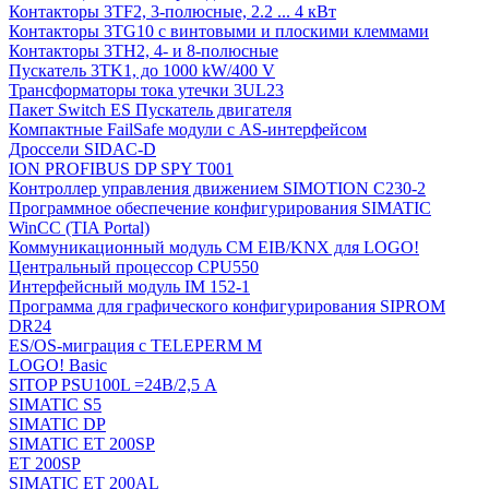
Контакторы 3TF2, 3-полюсные, 2.2 ... 4 кВт
Контакторы 3TG10 c винтовыми и плоскими клеммами
Контакторы 3TH2, 4- и 8-полюсные
Пускатель 3TK1, до 1000 kW/400 V
Трансформаторы тока утечки 3UL23
Пакет Switch ES Пускатель двигателя
Компактные FailSafe модули с AS-интерфейсом
Дроссели SIDAC-D
ION PROFIBUS DP SPY T001
Контроллер управления движением SIMOTION C230-2
Программное обеспечение конфигурирования SIMATIC
WinCC (TIA Portal)
Коммуникационный модуль CM EIB/KNX для LOGO!
Центральный процессор CPU550
Интерфейсный модуль IM 152-1
Программа для графического конфигурирования SIPROM
DR24
ES/OS-миграция с TELEPERM M
LOGO! Basic
SITOP PSU100L =24В/2,5 A
SIMATIC S5
SIMATIC DP
SIMATIC ET 200SP
ET 200SP
SIMATIC ET 200AL