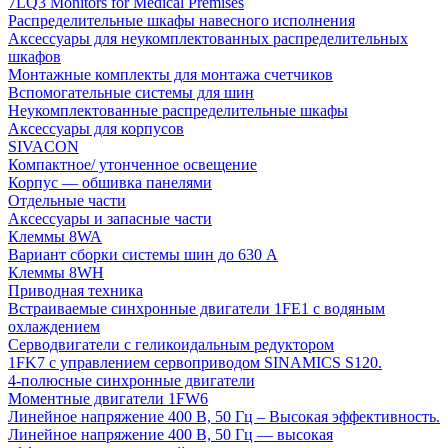
7LQ3 Monitors for Medical Premises
Распределительные шкафы навесного исполнения
Аксессуары для неукомплектованных распределительных
шкафов
Монтажные комплекты для монтажа счетчиков
Вспомогательные системы для шин
Неукомплектованные распределительные шкафы
Аксессуары для корпусов
SIVACON
Компактное/ утонченное освещение
Корпус — обшивка панелями
Отдельные части
Аксессуары и запасные части
Клеммы 8WA
Вариант сборки системы шин до 630 A
Клеммы 8WH
Приводная техника
Встраиваемые синхронные двигатели 1FE1 с водяным
охлаждением
Серводвигатели с геликоидальным редуктором
1FK7 с управлением сервоприводом SINAMICS S120.
4-полюсные синхронные двигатели
Моментные двигатели 1FW6
Линейное напряжение 400 В, 50 Гц – Высокая эффективность.
Линейное напряжение 400 В, 50 Гц — высокая