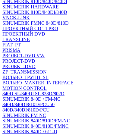
SINUMERIK 810D/840D/840DI
SINUMERIK HARDWARE
SINUMERIK 810D/840DI/840D
VNCK-LINK
SINUMERIK FMNC 840D/810D
ПРОЕКТНЫЙ CD TLPRO
ПРОЕКТНЫЙ DVD
TRANSLINE
FIAT_PT
PRISMA
PROJECT-DVD VW
PROJECT-DVD
PROJEKT-DVD
ZF_TRANSMISSION
ВОЛЬВО_ГРУПП_SL
ВОЛЬВО_MASTER_INTERFACE
MOTION CONTROL
840D SL/840DI SL 828D/802D
SINUMERIK 840D / FM-NC
840D/840DI/810D/PCU50
840D/840DI/810D/PCU
SINUMERIK FM-NC
SINUMERIK 840D/810D/FM-NC
SINUMERIK 840D/810D/FMNC
SINUMERIK 840D / 611-D