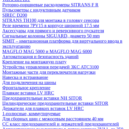
Роторно-поршневые расходомеры SITRANS F R
Пульсометры с индуктивным датчиком
SIREC D200
SITRANS TH100 для монтажа в головку сенсора
Реле времени 7PV15 в корпусе шириной 17.5 мм
Аксессуары для прямого и реверсивного пускателя
Сигнальные колонны SIGUARD, диаметр 50 mm
SIMIT – имитационная платформа для виртуального ввода в
эксплуатацию
MAGFLO MAG 5000 и MAGFLO MAG 6000
Автоматизация и безопасность зданий
Крепление на монтажную плату
Устройства управления передачей 3KC ATC3100
Монтажные части для переключателя нагрузки
Навеска и встраивание
Для подключения на шины
Фронтальное крепление
Плавкие вставки LV HRC
Предохранительные вставки NH SITOR
Цилиндрические предохранительные вставки SITOR
Держатели для плавких вставок LV HRC
1-полюсные, коммутируемые
Для сборных шин с межосевым расстоянием 40 мм
СС класс предохранителей и держателей предохранителей