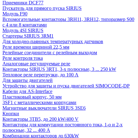
Приемники DCF77
Пускатель для прямого пуска SIRIUS
Модуль F90
Вспомогательные контакторы 3RH11, 3RH12, типоразмер S00
с 4 или 8 контактами
Модуль 4SI SIRIUS
Стартеры SIRIUS 3RM1
Для холодно-паянных температурных датчиков
Реле времени шириной 22,5 мм
Релейные соединители с релейным выходом
Реле контроля тока
Аналоговые регулируемые реле
Контакторы SIRIUS 3RT1, 3-х полюсные, 3 ... 250 kW
Тепловое реле перегрузки, до 100 A
Для защиты двигателей
Устройство для защиты и пуска двигателей SIMOCODE-DP
Кабели для AS-Interface
Пластиковый корпус, 50 мм
3SF1 с металлическими корпусами
Магнитные выключатели SIRIUS 3SE6
Кнопки
Контакторы 3TB5, до 200 kW/400 V
Контакторы для коммутации постоянного тока, 1-о и 2-х
полюсные, 32 ... 400 A
Комбинации контакторов до 630kW