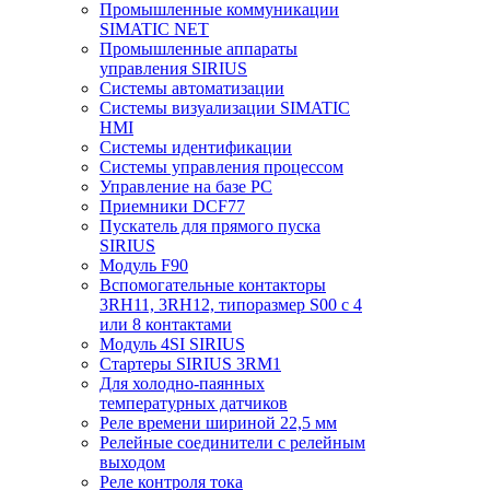
Промышленные коммуникации
SIMATIC NET
Промышленные аппараты
управления SIRIUS
Системы автоматизации
Системы визуализации SIMATIC
HMI
Системы идентификации
Системы управления процессом
Управление на базе РС
Приемники DCF77
Пускатель для прямого пуска
SIRIUS
Модуль F90
Вспомогательные контакторы
3RH11, 3RH12, типоразмер S00 с 4
или 8 контактами
Модуль 4SI SIRIUS
Стартеры SIRIUS 3RM1
Для холодно-паянных
температурных датчиков
Реле времени шириной 22,5 мм
Релейные соединители с релейным
выходом
Реле контроля тока