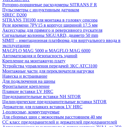
Роторно-поршневые расходомеры SITRANS F R
Пульсометры с индуктивным датчиком
SIREC D200
SITRANS TH100 для монтажа в головку сенсора
Реле времени 7PV15 в корпусе шириной 17.5 мм
Аксессуары для прямого и реверсивного пускателя
Сигнальные колонны SIGUARD, диаметр 50 mm
SIMIT – имитационная платформа для виртуального ввода в
эксплуатацию
MAGFLO MAG 5000 и MAGFLO MAG 6000
Автоматизация и безопасность зданий
Крепление на монтажную плату
Устройства управления передачей 3KC ATC3100
Монтажные части для переключателя нагрузки
Навеска и встраивание
Для подключения на шины
Фронтальное крепление
Плавкие вставки LV HRC
Предохранительные вставки NH SITOR
Цилиндрические предохранительные вставки SITOR
Держатели для плавких вставок LV HRC
1-полюсные, коммутируемые
Для сборных шин с межосевым расстоянием 40 мм
СС класс предохранителей и держателей предохранителей