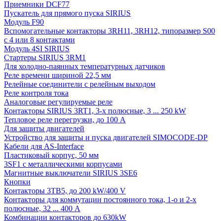
Приемники DCF77
Пускатель для прямого пуска SIRIUS
Модуль F90
Вспомогательные контакторы 3RH11, 3RH12, типоразмер S00
с 4 или 8 контактами
Модуль 4SI SIRIUS
Стартеры SIRIUS 3RM1
Для холодно-паянных температурных датчиков
Реле времени шириной 22,5 мм
Релейные соединители с релейным выходом
Реле контроля тока
Аналоговые регулируемые реле
Контакторы SIRIUS 3RT1, 3-х полюсные, 3 ... 250 kW
Тепловое реле перегрузки, до 100 A
Для защиты двигателей
Устройство для защиты и пуска двигателей SIMOCODE-DP
Кабели для AS-Interface
Пластиковый корпус, 50 мм
3SF1 с металлическими корпусами
Магнитные выключатели SIRIUS 3SE6
Кнопки
Контакторы 3TB5, до 200 kW/400 V
Контакторы для коммутации постоянного тока, 1-о и 2-х
полюсные, 32 ... 400 A
Комбинации контакторов до 630kW