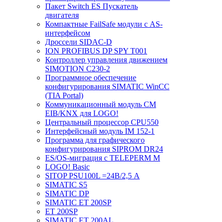
Пакет Switch ES Пускатель
двигателя
Компактные FailSafe модули с AS-
интерфейсом
Дроссели SIDAC-D
ION PROFIBUS DP SPY T001
Контроллер управления движением
SIMOTION C230-2
Программное обеспечение
конфигурирования SIMATIC WinCC
(TIA Portal)
Коммуникационный модуль CM
EIB/KNX для LOGO!
Центральный процессор CPU550
Интерфейсный модуль IM 152-1
Программа для графического
конфигурирования SIPROM DR24
ES/OS-миграция с TELEPERM M
LOGO! Basic
SITOP PSU100L =24В/2,5 A
SIMATIC S5
SIMATIC DP
SIMATIC ET 200SP
ET 200SP
SIMATIC ET 200AL