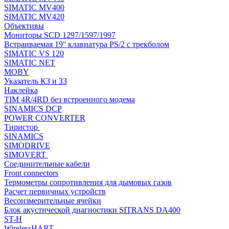
SIMATIC MV400
SIMATIC MV420
Объективы
Мониторы SCD 1297/1597/1997
Встраиваемая 19'' клавиатура PS/2 с трекболом
SIMATIC VS 120
SIMATIC NET
MOBY
Указатель КЗ и ЗЗ
Наклейка
TIM 4R/4RD без встроенного модема
SINAMICS DCP
POWER CONVERTER
Тиристор
SINAMICS
SIMODRIVE
SIMOVERT
Соединительные кабели
Front connectors
Термометры сопротивления для дымовых газов
Расчет первичных устройств
Весоизмерительные ячейки
Блок акустической диагностики SITRANS DA400
ST-H
WirelessHART