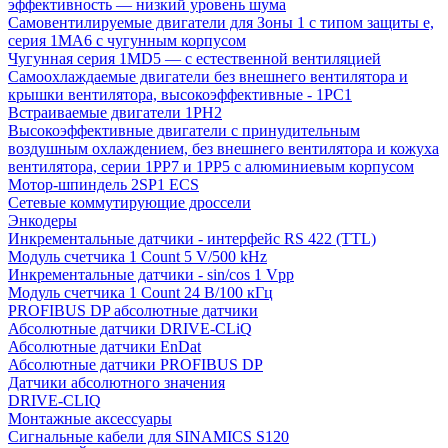
эффективность — низкий уровень шума
Самовентилируемые двигатели для Зоны 1 с типом защиты e,
серия 1MA6 с чугунным корпусом
Чугунная серия 1MD5 — с естественной вентиляцией
Самоохлаждаемые двигатели без внешнего вентилятора и
крышки вентилятора, высокоэффективные - 1PC1
Встраиваемые двигатели 1PH2
Высокоэффективные двигатели с принудительным
воздушным охлаждением, без внешнего вентилятора и кожуха
вентилятора, серии 1PP7 и 1PP5 с алюминиевым корпусом
Мотор-шпиндель 2SP1 ECS
Сетевые коммутирующие дроссели
Энкодеры
Инкрементальные датчики - интерфейс RS 422 (TTL)
Модуль счетчика 1 Count 5 V/500 kHz
Инкрементальные датчики - sin/cos 1 Vpp
Модуль счетчика 1 Count 24 В/100 кГц
PROFIBUS DP абсолютные датчики
Абсолютные датчики DRIVE-CLiQ
Абсолютные датчики EnDat
Абсолютные датчики PROFIBUS DP
Датчики абсолютного значения
DRIVE-CLIQ
Монтажные аксессуары
Сигнальные кабели для SINAMICS S120