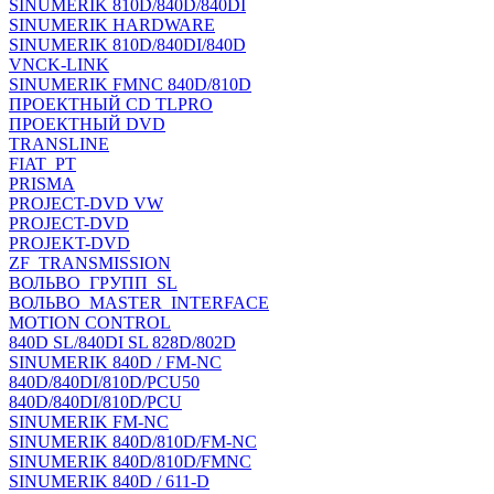
SINUMERIK 810D/840D/840DI
SINUMERIK HARDWARE
SINUMERIK 810D/840DI/840D
VNCK-LINK
SINUMERIK FMNC 840D/810D
ПРОЕКТНЫЙ CD TLPRO
ПРОЕКТНЫЙ DVD
TRANSLINE
FIAT_PT
PRISMA
PROJECT-DVD VW
PROJECT-DVD
PROJEKT-DVD
ZF_TRANSMISSION
ВОЛЬВО_ГРУПП_SL
ВОЛЬВО_MASTER_INTERFACE
MOTION CONTROL
840D SL/840DI SL 828D/802D
SINUMERIK 840D / FM-NC
840D/840DI/810D/PCU50
840D/840DI/810D/PCU
SINUMERIK FM-NC
SINUMERIK 840D/810D/FM-NC
SINUMERIK 840D/810D/FMNC
SINUMERIK 840D / 611-D