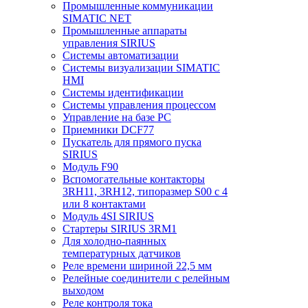
Промышленные коммуникации
SIMATIC NET
Промышленные аппараты
управления SIRIUS
Системы автоматизации
Системы визуализации SIMATIC
HMI
Системы идентификации
Системы управления процессом
Управление на базе РС
Приемники DCF77
Пускатель для прямого пуска
SIRIUS
Модуль F90
Вспомогательные контакторы
3RH11, 3RH12, типоразмер S00 с 4
или 8 контактами
Модуль 4SI SIRIUS
Стартеры SIRIUS 3RM1
Для холодно-паянных
температурных датчиков
Реле времени шириной 22,5 мм
Релейные соединители с релейным
выходом
Реле контроля тока