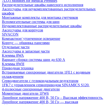
7LQ3 Monitors for Medical Premises
Распределительные шкафы навесного исполнения
Аксессуары для неукомплектованных распределительных
шкафов
Монтажные комплекты для монтажа счетчиков
Вспомогательные системы для шин
Неукомплектованные распределительные шкафы
Аксессуары для корпусов
SIVACON
Компактное/ утонченное освещение
Корпус — обшивка панелями
Отдельные части
Аксессуары и запасные части
Клеммы 8WA
Вариант сборки системы шин до 630 A
Клеммы 8WH
Приводная техника
Встраиваемые синхронные двигатели 1FE1 с водяным
охлаждением
Серводвигатели с геликоидальным редуктором
1FK7 с управлением сервоприводом SINAMICS S120.
4-полюсные синхронные двигатели
Моментные двигатели 1FW6
Линейное напряжение 400 В, 50 Гц – Высокая эффективность.
Линейное напряжение 400 В, 50 Гц — высокая