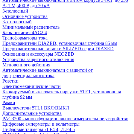
Автоматические выключатели в литом корпусе 3VA1, до 250
А, TM, 400 В, до 70 кА
3-полюсный
Основные устройства
3-х полюсный
Минимальный расцепитель
Блок питания 4AC2 4
Трансформаторы тока
Предохранители DIAZED, установочная глубина 85 мм
Предохранительные вставки SILIZED серии DIAZED
Основания и аксессуары NEOZED
Устройства защитного отключения
Мгновенного действия
Автоматические выключатели с защитой от
дифференциального тока
Розетки
Электромеханические части
Блокируемый выключатель наргузки 5TE1, установочная
глубина 92 мм
Рамки
Выключатели 5TL1 ВКЛ/ВЫКЛ
Дополнительные устройства
PAC3200 - многофункциональное измерительное устройство
Цифровые амперметры и вольтметры
Цифровые таймеры 7LF4 4, 7LF4 5