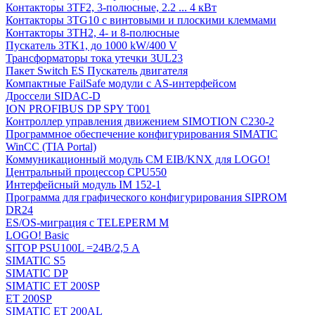
Контакторы 3TF2, 3-полюсные, 2.2 ... 4 кВт
Контакторы 3TG10 c винтовыми и плоскими клеммами
Контакторы 3TH2, 4- и 8-полюсные
Пускатель 3TK1, до 1000 kW/400 V
Трансформаторы тока утечки 3UL23
Пакет Switch ES Пускатель двигателя
Компактные FailSafe модули с AS-интерфейсом
Дроссели SIDAC-D
ION PROFIBUS DP SPY T001
Контроллер управления движением SIMOTION C230-2
Программное обеспечение конфигурирования SIMATIC
WinCC (TIA Portal)
Коммуникационный модуль CM EIB/KNX для LOGO!
Центральный процессор CPU550
Интерфейсный модуль IM 152-1
Программа для графического конфигурирования SIPROM
DR24
ES/OS-миграция с TELEPERM M
LOGO! Basic
SITOP PSU100L =24В/2,5 A
SIMATIC S5
SIMATIC DP
SIMATIC ET 200SP
ET 200SP
SIMATIC ET 200AL