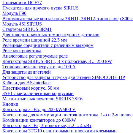
Приемники DCF77
Пускатель для прямого пуска SIRIUS
Модуль F90
Вспомогательные контакторы 3RH11, 3RH12, типоразмер S00 с 
Модуль 4SI SIRIUS
Стартеры SIRIUS 3RM1
Для холодно-паянных температурных датчиков
Реле времени шириной 22,5 мм
Релейные соединители с релейным выходом
Реле контроля тока
Аналоговые регулируемые реле
Контакторы SIRIUS 3RT1, 3-х полюсные, 3 ... 250 kW
Тепловое реле перегрузки, до 100 A
Для защиты двигателей
Устройство для защиты и пуска двигателей SIMOCODE-DP
Кабели для AS-Interface
Пластиковый корпус, 50 мм
3SF1 с металлическими корпусами
Магнитные выключатели SIRIUS 3SE6
Кнопки
Контакторы 3TB5, до 200 kW/400 V
Контакторы для коммутации постоянного тока, 1-о и 2-х полюсн
Комбинации контакторов до 630kW
Контакторы 3TF2, 3-полюсные, 2.2 ... 4 кВт
Контакторы 3TG10 c винтовыми и плоскими клеммами