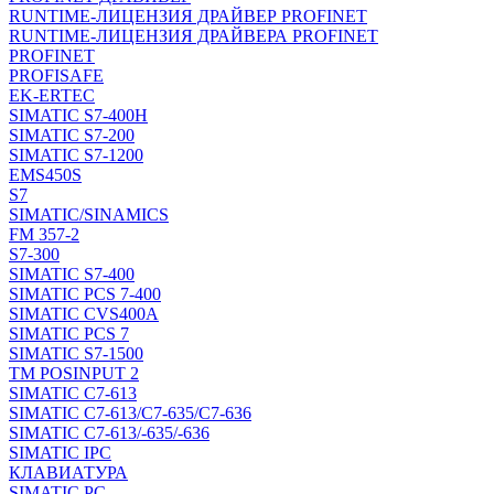
RUNTIME-ЛИЦЕНЗИЯ ДРАЙВЕР PROFINET
RUNTIME-ЛИЦЕНЗИЯ ДРАЙВЕРА PROFINET
PROFINET
PROFISAFE
EK-ERTEC
SIMATIC S7-400H
SIMATIC S7-200
SIMATIC S7-1200
EMS450S
S7
SIMATIC/SINAMICS
FM 357-2
S7-300
SIMATIC S7-400
SIMATIC PCS 7-400
SIMATIC CVS400A
SIMATIC PCS 7
SIMATIC S7-1500
TM POSINPUT 2
SIMATIC C7-613
SIMATIC C7-613/C7-635/C7-636
SIMATIC C7-613/-635/-636
SIMATIC IPC
КЛАВИАТУРА
SIMATIC PC