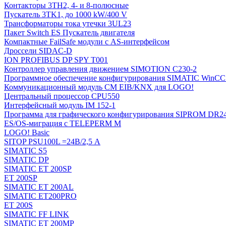
Контакторы 3TH2, 4- и 8-полюсные
Пускатель 3TK1, до 1000 kW/400 V
Трансформаторы тока утечки 3UL23
Пакет Switch ES Пускатель двигателя
Компактные FailSafe модули с AS-интерфейсом
Дроссели SIDAC-D
ION PROFIBUS DP SPY T001
Контроллер управления движением SIMOTION C230-2
Программное обеспечение конфигурирования SIMATIC WinCC (
Коммуникационный модуль CM EIB/KNX для LOGO!
Центральный процессор CPU550
Интерфейсный модуль IM 152-1
Программа для графического конфигурирования SIPROM DR2
ES/OS-миграция с TELEPERM M
LOGO! Basic
SITOP PSU100L =24В/2,5 A
SIMATIC S5
SIMATIC DP
SIMATIC ET 200SP
ET 200SP
SIMATIC ET 200AL
SIMATIC ET200PRO
ET 200S
SIMATIC FF LINK
SIMATIC ET 200MP