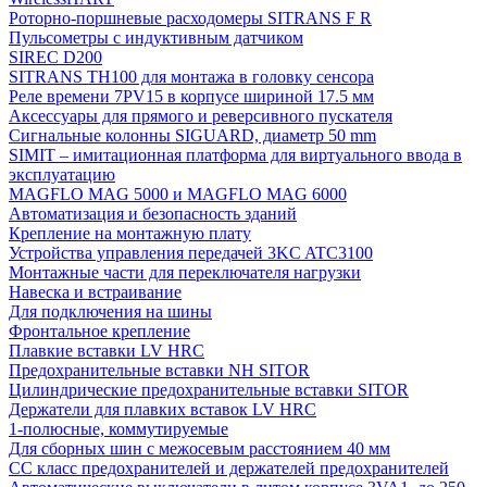
Роторно-поршневые расходомеры SITRANS F R
Пульсометры с индуктивным датчиком
SIREC D200
SITRANS TH100 для монтажа в головку сенсора
Реле времени 7PV15 в корпусе шириной 17.5 мм
Аксессуары для прямого и реверсивного пускателя
Сигнальные колонны SIGUARD, диаметр 50 mm
SIMIT – имитационная платформа для виртуального ввода в
эксплуатацию
MAGFLO MAG 5000 и MAGFLO MAG 6000
Автоматизация и безопасность зданий
Крепление на монтажную плату
Устройства управления передачей 3KC ATC3100
Монтажные части для переключателя нагрузки
Навеска и встраивание
Для подключения на шины
Фронтальное крепление
Плавкие вставки LV HRC
Предохранительные вставки NH SITOR
Цилиндрические предохранительные вставки SITOR
Держатели для плавких вставок LV HRC
1-полюсные, коммутируемые
Для сборных шин с межосевым расстоянием 40 мм
СС класс предохранителей и держателей предохранителей