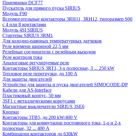
Приемники DCF77
Пускатель для прямого пуска SIRIUS
Модуль F90
Вспомогательные контакторы 3RH11, 3RH12, типоразмер S00
с 4 или 8 контактами
Модуль 4SI SIRIUS
Стартеры SIRIUS 3RM1
Для холодно-паянных температурных датчиков
Реле времени шириной 22,5 мм
Релейные соединители с релейным выходом
Реле контроля тока
Аналоговые регулируемые реле
Контакторы SIRIUS 3RT1, 3-х полюсные, 3 ... 250 kW
Тепловое реле перегрузки, до 100 A
Для защиты двигателей
Устройство для защиты и пуска двигателей SIMOCODE-DP
Кабели для AS-Interface
Пластиковый корпус, 50 мм
3SF1 с металлическими корпусами
Магнитные выключатели SIRIUS 3SE6
Кнопки
Контакторы 3TB5, до 200 kW/400 V
Контакторы для коммутации постоянного тока, 1-о и 2-х
полюсные, 32 ... 400 A
Комбинации контакторов до 630kW