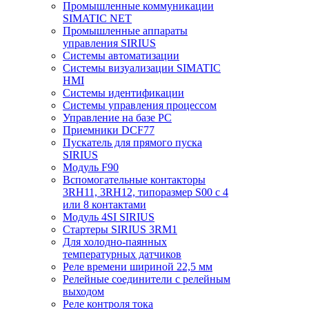
Промышленные коммуникации
SIMATIC NET
Промышленные аппараты
управления SIRIUS
Системы автоматизации
Системы визуализации SIMATIC
HMI
Системы идентификации
Системы управления процессом
Управление на базе РС
Приемники DCF77
Пускатель для прямого пуска
SIRIUS
Модуль F90
Вспомогательные контакторы
3RH11, 3RH12, типоразмер S00 с 4
или 8 контактами
Модуль 4SI SIRIUS
Стартеры SIRIUS 3RM1
Для холодно-паянных
температурных датчиков
Реле времени шириной 22,5 мм
Релейные соединители с релейным
выходом
Реле контроля тока