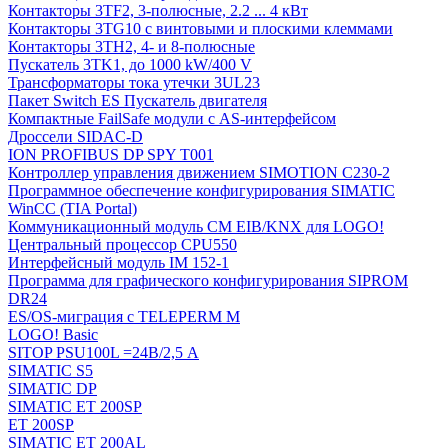
Контакторы 3TF2, 3-полюсные, 2.2 ... 4 кВт
Контакторы 3TG10 c винтовыми и плоскими клеммами
Контакторы 3TH2, 4- и 8-полюсные
Пускатель 3TK1, до 1000 kW/400 V
Трансформаторы тока утечки 3UL23
Пакет Switch ES Пускатель двигателя
Компактные FailSafe модули с AS-интерфейсом
Дроссели SIDAC-D
ION PROFIBUS DP SPY T001
Контроллер управления движением SIMOTION C230-2
Программное обеспечение конфигурирования SIMATIC
WinCC (TIA Portal)
Коммуникационный модуль CM EIB/KNX для LOGO!
Центральный процессор CPU550
Интерфейсный модуль IM 152-1
Программа для графического конфигурирования SIPROM
DR24
ES/OS-миграция с TELEPERM M
LOGO! Basic
SITOP PSU100L =24В/2,5 A
SIMATIC S5
SIMATIC DP
SIMATIC ET 200SP
ET 200SP
SIMATIC ET 200AL