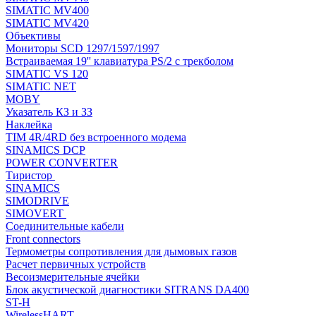
SIMATIC MV400
SIMATIC MV420
Объективы
Мониторы SCD 1297/1597/1997
Встраиваемая 19'' клавиатура PS/2 с трекболом
SIMATIC VS 120
SIMATIC NET
MOBY
Указатель КЗ и ЗЗ
Наклейка
TIM 4R/4RD без встроенного модема
SINAMICS DCP
POWER CONVERTER
Тиристор
SINAMICS
SIMODRIVE
SIMOVERT
Соединительные кабели
Front connectors
Термометры сопротивления для дымовых газов
Расчет первичных устройств
Весоизмерительные ячейки
Блок акустической диагностики SITRANS DA400
ST-H
WirelessHART