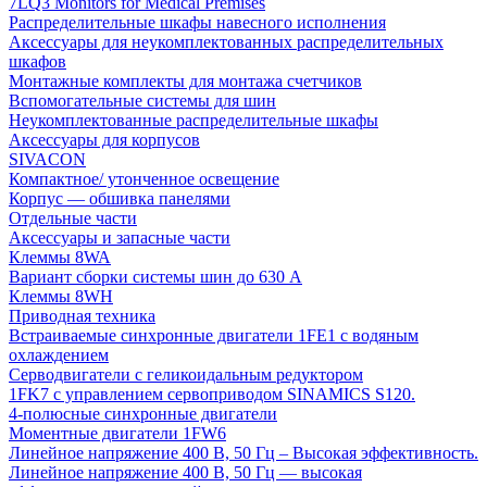
7LQ3 Monitors for Medical Premises
Распределительные шкафы навесного исполнения
Аксессуары для неукомплектованных распределительных
шкафов
Монтажные комплекты для монтажа счетчиков
Вспомогательные системы для шин
Неукомплектованные распределительные шкафы
Аксессуары для корпусов
SIVACON
Компактное/ утонченное освещение
Корпус — обшивка панелями
Отдельные части
Аксессуары и запасные части
Клеммы 8WA
Вариант сборки системы шин до 630 A
Клеммы 8WH
Приводная техника
Встраиваемые синхронные двигатели 1FE1 с водяным
охлаждением
Серводвигатели с геликоидальным редуктором
1FK7 с управлением сервоприводом SINAMICS S120.
4-полюсные синхронные двигатели
Моментные двигатели 1FW6
Линейное напряжение 400 В, 50 Гц – Высокая эффективность.
Линейное напряжение 400 В, 50 Гц — высокая