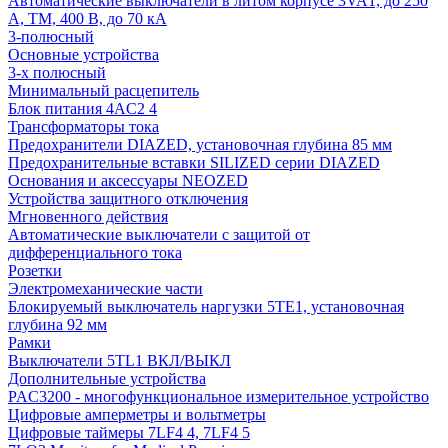
Автоматические выключатели в литом корпусе 3VA1, до 250
А, TM, 400 В, до 70 кА
3-полюсный
Основные устройства
3-х полюсный
Минимальный расцепитель
Блок питания 4AC2 4
Трансформаторы тока
Предохранители DIAZED, установочная глубина 85 мм
Предохранительные вставки SILIZED серии DIAZED
Основания и аксессуары NEOZED
Устройства защитного отключения
Мгновенного действия
Автоматические выключатели с защитой от
дифференциального тока
Розетки
Электромеханические части
Блокируемый выключатель наргузки 5TE1, установочная
глубина 92 мм
Рамки
Выключатели 5TL1 ВКЛ/ВЫКЛ
Дополнительные устройства
PAC3200 - многофункциональное измерительное устройство
Цифровые амперметры и вольтметры
Цифровые таймеры 7LF4 4, 7LF4 5