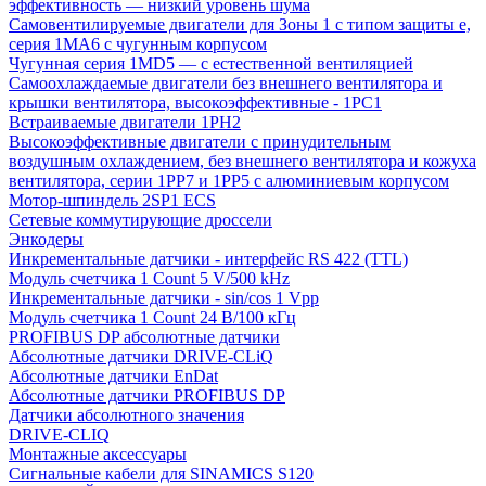
эффективность — низкий уровень шума
Самовентилируемые двигатели для Зоны 1 с типом защиты e,
серия 1MA6 с чугунным корпусом
Чугунная серия 1MD5 — с естественной вентиляцией
Самоохлаждаемые двигатели без внешнего вентилятора и
крышки вентилятора, высокоэффективные - 1PC1
Встраиваемые двигатели 1PH2
Высокоэффективные двигатели с принудительным
воздушным охлаждением, без внешнего вентилятора и кожуха
вентилятора, серии 1PP7 и 1PP5 с алюминиевым корпусом
Мотор-шпиндель 2SP1 ECS
Сетевые коммутирующие дроссели
Энкодеры
Инкрементальные датчики - интерфейс RS 422 (TTL)
Модуль счетчика 1 Count 5 V/500 kHz
Инкрементальные датчики - sin/cos 1 Vpp
Модуль счетчика 1 Count 24 В/100 кГц
PROFIBUS DP абсолютные датчики
Абсолютные датчики DRIVE-CLiQ
Абсолютные датчики EnDat
Абсолютные датчики PROFIBUS DP
Датчики абсолютного значения
DRIVE-CLIQ
Монтажные аксессуары
Сигнальные кабели для SINAMICS S120