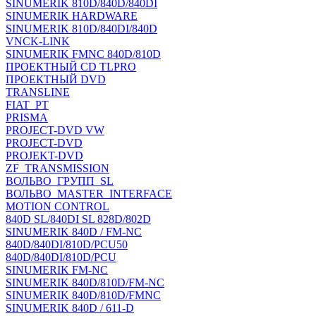
SINUMERIK 810D/840D/840DI
SINUMERIK HARDWARE
SINUMERIK 810D/840DI/840D
VNCK-LINK
SINUMERIK FMNC 840D/810D
ПРОЕКТНЫЙ CD TLPRO
ПРОЕКТНЫЙ DVD
TRANSLINE
FIAT_PT
PRISMA
PROJECT-DVD VW
PROJECT-DVD
PROJEKT-DVD
ZF_TRANSMISSION
ВОЛЬВО_ГРУПП_SL
ВОЛЬВО_MASTER_INTERFACE
MOTION CONTROL
840D SL/840DI SL 828D/802D
SINUMERIK 840D / FM-NC
840D/840DI/810D/PCU50
840D/840DI/810D/PCU
SINUMERIK FM-NC
SINUMERIK 840D/810D/FM-NC
SINUMERIK 840D/810D/FMNC
SINUMERIK 840D / 611-D