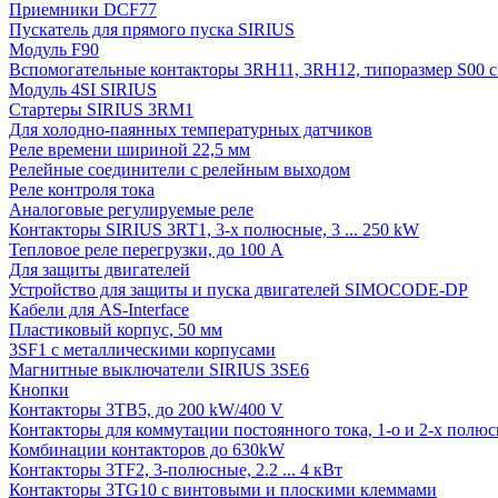
Приемники DCF77
Пускатель для прямого пуска SIRIUS
Модуль F90
Вспомогательные контакторы 3RH11, 3RH12, типоразмер S00 с 
Модуль 4SI SIRIUS
Стартеры SIRIUS 3RM1
Для холодно-паянных температурных датчиков
Реле времени шириной 22,5 мм
Релейные соединители с релейным выходом
Реле контроля тока
Аналоговые регулируемые реле
Контакторы SIRIUS 3RT1, 3-х полюсные, 3 ... 250 kW
Тепловое реле перегрузки, до 100 A
Для защиты двигателей
Устройство для защиты и пуска двигателей SIMOCODE-DP
Кабели для AS-Interface
Пластиковый корпус, 50 мм
3SF1 с металлическими корпусами
Магнитные выключатели SIRIUS 3SE6
Кнопки
Контакторы 3TB5, до 200 kW/400 V
Контакторы для коммутации постоянного тока, 1-о и 2-х полюсн
Комбинации контакторов до 630kW
Контакторы 3TF2, 3-полюсные, 2.2 ... 4 кВт
Контакторы 3TG10 c винтовыми и плоскими клеммами