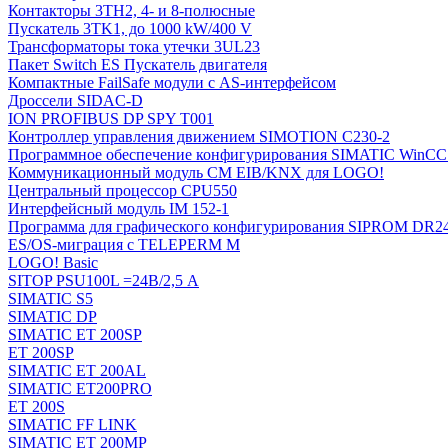
Контакторы 3TH2, 4- и 8-полюсные
Пускатель 3TK1, до 1000 kW/400 V
Трансформаторы тока утечки 3UL23
Пакет Switch ES Пускатель двигателя
Компактные FailSafe модули с AS-интерфейсом
Дроссели SIDAC-D
ION PROFIBUS DP SPY T001
Контроллер управления движением SIMOTION C230-2
Программное обеспечение конфигурирования SIMATIC WinCC (
Коммуникационный модуль CM EIB/KNX для LOGO!
Центральный процессор CPU550
Интерфейсный модуль IM 152-1
Программа для графического конфигурирования SIPROM DR2
ES/OS-миграция с TELEPERM M
LOGO! Basic
SITOP PSU100L =24В/2,5 A
SIMATIC S5
SIMATIC DP
SIMATIC ET 200SP
ET 200SP
SIMATIC ET 200AL
SIMATIC ET200PRO
ET 200S
SIMATIC FF LINK
SIMATIC ET 200MP