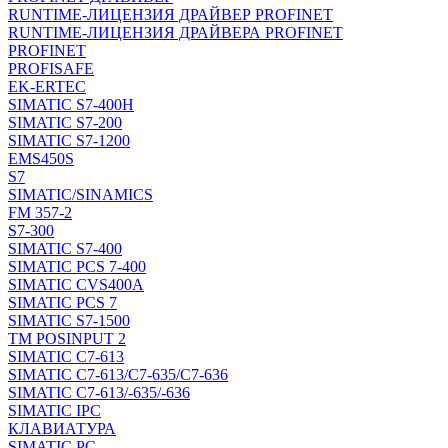
RUNTIME-ЛИЦЕНЗИЯ ДРАЙВЕР PROFINET
RUNTIME-ЛИЦЕНЗИЯ ДРАЙВЕРА PROFINET
PROFINET
PROFISAFE
EK-ERTEC
SIMATIC S7-400H
SIMATIC S7-200
SIMATIC S7-1200
EMS450S
S7
SIMATIC/SINAMICS
FM 357-2
S7-300
SIMATIC S7-400
SIMATIC PCS 7-400
SIMATIC CVS400A
SIMATIC PCS 7
SIMATIC S7-1500
TM POSINPUT 2
SIMATIC C7-613
SIMATIC C7-613/C7-635/C7-636
SIMATIC C7-613/-635/-636
SIMATIC IPC
КЛАВИАТУРА
SIMATIC PC