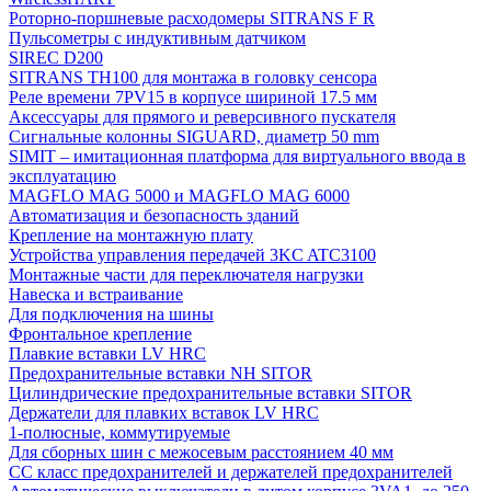
Роторно-поршневые расходомеры SITRANS F R
Пульсометры с индуктивным датчиком
SIREC D200
SITRANS TH100 для монтажа в головку сенсора
Реле времени 7PV15 в корпусе шириной 17.5 мм
Аксессуары для прямого и реверсивного пускателя
Сигнальные колонны SIGUARD, диаметр 50 mm
SIMIT – имитационная платформа для виртуального ввода в
эксплуатацию
MAGFLO MAG 5000 и MAGFLO MAG 6000
Автоматизация и безопасность зданий
Крепление на монтажную плату
Устройства управления передачей 3KC ATC3100
Монтажные части для переключателя нагрузки
Навеска и встраивание
Для подключения на шины
Фронтальное крепление
Плавкие вставки LV HRC
Предохранительные вставки NH SITOR
Цилиндрические предохранительные вставки SITOR
Держатели для плавких вставок LV HRC
1-полюсные, коммутируемые
Для сборных шин с межосевым расстоянием 40 мм
СС класс предохранителей и держателей предохранителей