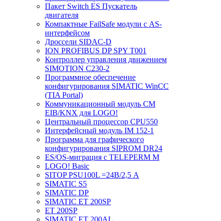
Пакет Switch ES Пускатель
двигателя
Компактные FailSafe модули с AS-
интерфейсом
Дроссели SIDAC-D
ION PROFIBUS DP SPY T001
Контроллер управления движением
SIMOTION C230-2
Программное обеспечение
конфигурирования SIMATIC WinCC
(TIA Portal)
Коммуникационный модуль CM
EIB/KNX для LOGO!
Центральный процессор CPU550
Интерфейсный модуль IM 152-1
Программа для графического
конфигурирования SIPROM DR24
ES/OS-миграция с TELEPERM M
LOGO! Basic
SITOP PSU100L =24В/2,5 A
SIMATIC S5
SIMATIC DP
SIMATIC ET 200SP
ET 200SP
SIMATIC ET 200AL