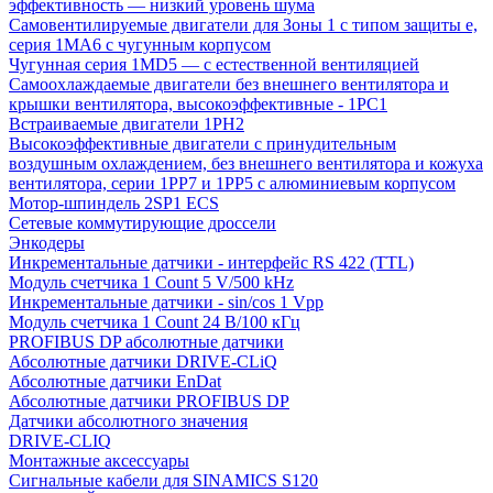
эффективность — низкий уровень шума
Самовентилируемые двигатели для Зоны 1 с типом защиты e,
серия 1MA6 с чугунным корпусом
Чугунная серия 1MD5 — с естественной вентиляцией
Самоохлаждаемые двигатели без внешнего вентилятора и
крышки вентилятора, высокоэффективные - 1PC1
Встраиваемые двигатели 1PH2
Высокоэффективные двигатели с принудительным
воздушным охлаждением, без внешнего вентилятора и кожуха
вентилятора, серии 1PP7 и 1PP5 с алюминиевым корпусом
Мотор-шпиндель 2SP1 ECS
Сетевые коммутирующие дроссели
Энкодеры
Инкрементальные датчики - интерфейс RS 422 (TTL)
Модуль счетчика 1 Count 5 V/500 kHz
Инкрементальные датчики - sin/cos 1 Vpp
Модуль счетчика 1 Count 24 В/100 кГц
PROFIBUS DP абсолютные датчики
Абсолютные датчики DRIVE-CLiQ
Абсолютные датчики EnDat
Абсолютные датчики PROFIBUS DP
Датчики абсолютного значения
DRIVE-CLIQ
Монтажные аксессуары
Сигнальные кабели для SINAMICS S120