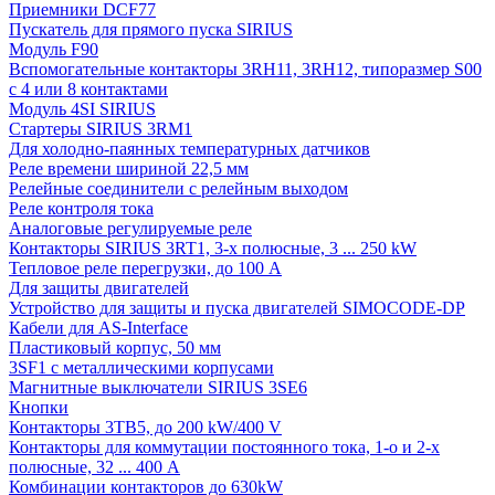
Приемники DCF77
Пускатель для прямого пуска SIRIUS
Модуль F90
Вспомогательные контакторы 3RH11, 3RH12, типоразмер S00
с 4 или 8 контактами
Модуль 4SI SIRIUS
Стартеры SIRIUS 3RM1
Для холодно-паянных температурных датчиков
Реле времени шириной 22,5 мм
Релейные соединители с релейным выходом
Реле контроля тока
Аналоговые регулируемые реле
Контакторы SIRIUS 3RT1, 3-х полюсные, 3 ... 250 kW
Тепловое реле перегрузки, до 100 A
Для защиты двигателей
Устройство для защиты и пуска двигателей SIMOCODE-DP
Кабели для AS-Interface
Пластиковый корпус, 50 мм
3SF1 с металлическими корпусами
Магнитные выключатели SIRIUS 3SE6
Кнопки
Контакторы 3TB5, до 200 kW/400 V
Контакторы для коммутации постоянного тока, 1-о и 2-х
полюсные, 32 ... 400 A
Комбинации контакторов до 630kW