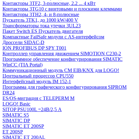
Контакторы 3TF2, 3-полюсные, 2.2 ... 4 кВт
Контакторы 3TG10 c винтовыми и плоскими клеммами
Контакторы 3TH2, 4- и 8-полюсные
Пускатель 3TK1, до 1000 kW/400 V
Трансформаторы тока утечки 3UL23
Пакет Switch ES Пускатель двигателя
Компактные FailSafe модули с AS-интерфейсом
Дроссели SIDAC-D
ION PROFIBUS DP SPY T001
Контроллер управления движением SIMOTION C230-2
Программное обеспечение конфигурирования SIMATIC
WinCC (TIA Portal)
Коммуникационный модуль CM EIB/KNX для LOGO!
Центральный процессор CPU550
Интерфейсный модуль IM 152-1
Программа для графического конфигурирования SIPROM
DR24
ES/OS-миграция с TELEPERM M
LOGO! Basic
SITOP PSU100L =24В/2,5 A
SIMATIC S5
SIMATIC DP
SIMATIC ET 200SP
ET 200SP
SIMATIC ET 200AL