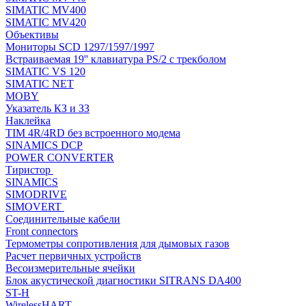
SIMATIC MV400
SIMATIC MV420
Объективы
Мониторы SCD 1297/1597/1997
Встраиваемая 19'' клавиатура PS/2 с трекболом
SIMATIC VS 120
SIMATIC NET
MOBY
Указатель КЗ и ЗЗ
Наклейка
TIM 4R/4RD без встроенного модема
SINAMICS DCP
POWER CONVERTER
Тиристор
SINAMICS
SIMODRIVE
SIMOVERT
Соединительные кабели
Front connectors
Термометры сопротивления для дымовых газов
Расчет первичных устройств
Весоизмерительные ячейки
Блок акустической диагностики SITRANS DA400
ST-H
WirelessHART