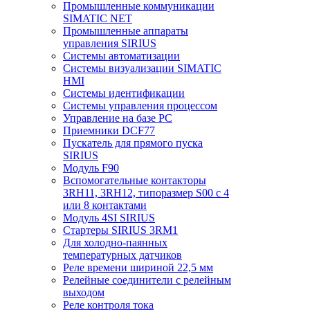
Промышленные коммуникации
SIMATIC NET
Промышленные аппараты
управления SIRIUS
Системы автоматизации
Системы визуализации SIMATIC
HMI
Системы идентификации
Системы управления процессом
Управление на базе РС
Приемники DCF77
Пускатель для прямого пуска
SIRIUS
Модуль F90
Вспомогательные контакторы
3RH11, 3RH12, типоразмер S00 с 4
или 8 контактами
Модуль 4SI SIRIUS
Стартеры SIRIUS 3RM1
Для холодно-паянных
температурных датчиков
Реле времени шириной 22,5 мм
Релейные соединители с релейным
выходом
Реле контроля тока