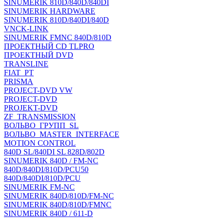
SINUMERIK 810D/840D/840DI
SINUMERIK HARDWARE
SINUMERIK 810D/840DI/840D
VNCK-LINK
SINUMERIK FMNC 840D/810D
ПРОЕКТНЫЙ CD TLPRO
ПРОЕКТНЫЙ DVD
TRANSLINE
FIAT_PT
PRISMA
PROJECT-DVD VW
PROJECT-DVD
PROJEKT-DVD
ZF_TRANSMISSION
ВОЛЬВО_ГРУПП_SL
ВОЛЬВО_MASTER_INTERFACE
MOTION CONTROL
840D SL/840DI SL 828D/802D
SINUMERIK 840D / FM-NC
840D/840DI/810D/PCU50
840D/840DI/810D/PCU
SINUMERIK FM-NC
SINUMERIK 840D/810D/FM-NC
SINUMERIK 840D/810D/FMNC
SINUMERIK 840D / 611-D