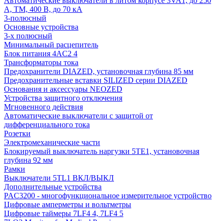
Автоматические выключатели в литом корпусе 3VA1, до 250
А, TM, 400 В, до 70 кА
3-полюсный
Основные устройства
3-х полюсный
Минимальный расцепитель
Блок питания 4AC2 4
Трансформаторы тока
Предохранители DIAZED, установочная глубина 85 мм
Предохранительные вставки SILIZED серии DIAZED
Основания и аксессуары NEOZED
Устройства защитного отключения
Мгновенного действия
Автоматические выключатели с защитой от
дифференциального тока
Розетки
Электромеханические части
Блокируемый выключатель наргузки 5TE1, установочная
глубина 92 мм
Рамки
Выключатели 5TL1 ВКЛ/ВЫКЛ
Дополнительные устройства
PAC3200 - многофункциональное измерительное устройство
Цифровые амперметры и вольтметры
Цифровые таймеры 7LF4 4, 7LF4 5