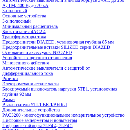
Автоматические выключатели в литом корпусе 3VA1, до 250
А, TM, 400 В, до 70 кА
3-полюсный
Основные устройства
3-х полюсный
Минимальный расцепитель
Блок питания 4AC2 4
Трансформаторы тока
Предохранители DIAZED, установочная глубина 85 мм
Предохранительные вставки SILIZED серии DIAZED
Основания и аксессуары NEOZED
Устройства защитного отключения
Мгновенного действия
Автоматические выключатели с защитой от
дифференциального тока
Розетки
Электромеханические части
Блокируемый выключатель наргузки 5TE1, установочная
глубина 92 мм
Рамки
Выключатели 5TL1 ВКЛ/ВЫКЛ
Дополнительные устройства
PAC3200 - многофункциональное измерительное устройство
Цифровые амперметры и вольтметры
Цифровые таймеры 7LF4 4, 7LF4 5