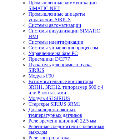
Промышленные коммуникации
SIMATIC NET
Промышленные аппараты
управления SIRIUS
Системы автоматизации
Системы визуализации SIMATIC
HMI
Системы идентификации
Системы управления процессом
Управление на базе РС
Приемники DCF77
Пускатель для прямого пуска
SIRIUS
Модуль F90
Вспомогательные контакторы
3RH11, 3RH12, типоразмер S00 с 4
или 8 контактами
Модуль 4SI SIRIUS
Стартеры SIRIUS 3RM1
Для холодно-паянных
температурных датчиков
Реле времени шириной 22,5 мм
Релейные соединители с релейным
выходом
Реле контроля тока