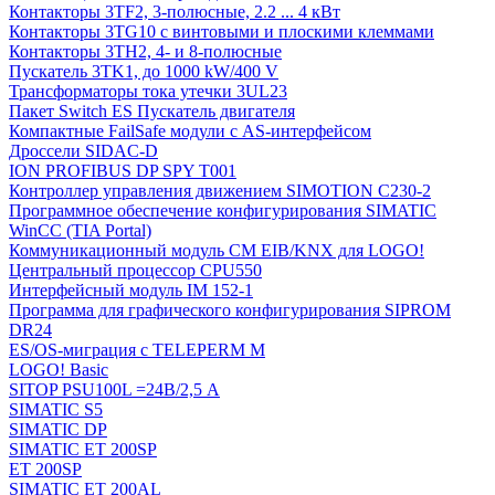
Контакторы 3TF2, 3-полюсные, 2.2 ... 4 кВт
Контакторы 3TG10 c винтовыми и плоскими клеммами
Контакторы 3TH2, 4- и 8-полюсные
Пускатель 3TK1, до 1000 kW/400 V
Трансформаторы тока утечки 3UL23
Пакет Switch ES Пускатель двигателя
Компактные FailSafe модули с AS-интерфейсом
Дроссели SIDAC-D
ION PROFIBUS DP SPY T001
Контроллер управления движением SIMOTION C230-2
Программное обеспечение конфигурирования SIMATIC
WinCC (TIA Portal)
Коммуникационный модуль CM EIB/KNX для LOGO!
Центральный процессор CPU550
Интерфейсный модуль IM 152-1
Программа для графического конфигурирования SIPROM
DR24
ES/OS-миграция с TELEPERM M
LOGO! Basic
SITOP PSU100L =24В/2,5 A
SIMATIC S5
SIMATIC DP
SIMATIC ET 200SP
ET 200SP
SIMATIC ET 200AL