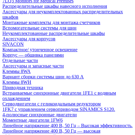
7LQ3 Monitors for Medical Premises
Распределительные шкафы навесного исполнения
Аксессуары для неукомплектованных распределительных
шкафов
Монтажные комплекты для монтажа счетчиков
Вспомогательные системы для шин
Неукомплектованные распределительные шкафы
Аксессуары для корпусов
SIVACON
Компактное/ утонченное освещение
Корпус — обшивка панелями
Отдельные части
Аксессуары и запасные части
Клеммы 8WA
Вариант сборки системы шин до 630 A
Клеммы 8WH
Приводная техника
Встраиваемые синхронные двигатели 1FE1 с водяным
охлаждением
Серводвигатели с геликоидальным редуктором
1FK7 с управлением сервоприводом SINAMICS S120.
4-полюсные синхронные двигатели
Моментные двигатели 1FW6
Линейное напряжение 400 В, 50 Гц – Высокая эффективность.
Линейное напряжение 400 В, 50 Гц — высокая