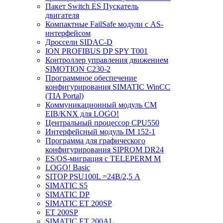
Пакет Switch ES Пускатель
двигателя
Компактные FailSafe модули с AS-
интерфейсом
Дроссели SIDAC-D
ION PROFIBUS DP SPY T001
Контроллер управления движением
SIMOTION C230-2
Программное обеспечение
конфигурирования SIMATIC WinCC
(TIA Portal)
Коммуникационный модуль CM
EIB/KNX для LOGO!
Центральный процессор CPU550
Интерфейсный модуль IM 152-1
Программа для графического
конфигурирования SIPROM DR24
ES/OS-миграция с TELEPERM M
LOGO! Basic
SITOP PSU100L =24В/2,5 A
SIMATIC S5
SIMATIC DP
SIMATIC ET 200SP
ET 200SP
SIMATIC ET 200AL