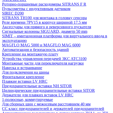
Роторно-поршневые расходомеры SITRANS F R
Пульсометры с индуктивным датчиком
SIREC D200
SITRANS TH100 для монтажа в головку сенсора
Реле времени 7PV15 в корпусе шириной 17.5 мм
Аксессуары для прямого и реверсивного пускателя
Сигнальные колонны SIGUARD, диаметр 50 mm
SIMIT – имитационная платформа для виртуального ввода в
эксплуатацию
MAGFLO MAG 5000 и MAGFLO MAG 6000
Автоматизация и безопасность зданий
Крепление на монтажную плату
Устройства управления передачей 3KC ATC3100
Монтажные части для переключателя нагрузки
Навеска и встраивание
Для подключения на шины
Фронтальное крепление
Плавкие вставки LV HRC
Предохранительные вставки NH SITOR
Цилиндрические предохранительные вставки SITOR
Держатели для плавких вставок LV HRC
1-полюсные, коммутируемые
Для сборных шин с межосевым расстоянием 40 мм
СС класс предохранителей и держателей предохранителей