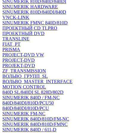
SINUMERIK 810D/840D/840DI
SINUMERIK HARDWARE
SINUMERIK 810D/840DI/840D
VNCK-LINK
SINUMERIK FMNC 840D/810D
ПРОЕКТНЫЙ CD TLPRO
ПРОЕКТНЫЙ DVD
TRANSLINE
FIAT_PT
PRISMA
PROJECT-DVD VW
PROJECT-DVD
PROJEKT-DVD
ZF_TRANSMISSION
ВОЛЬВО_ГРУПП_SL
ВОЛЬВО_MASTER_INTERFACE
MOTION CONTROL
840D SL/840DI SL 828D/802D
SINUMERIK 840D / FM-NC
840D/840DI/810D/PCU50
840D/840DI/810D/PCU
SINUMERIK FM-NC
SINUMERIK 840D/810D/FM-NC
SINUMERIK 840D/810D/FMNC
SINUMERIK 840D / 611-D