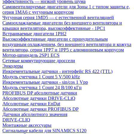
эффективность — низкий уровень шума
Самовентилируемые двигатели для Зоны 1 с типом защиты e,
серия 1MA6 с чугунным корпусом
Чугунная серия 1MD5 — с естественной вентиляцией
Самоохлаждаемые двигатели без внешнего вентилятора и
крышки вентилятора, высокоэффективные - 1PC1
Встраиваемые двигатели 1PH2
Высокоэффективные двигатели с принудительным
воздушным охлаждением, без внешнего вентилятора и кожуха
вентилятора, серии 1PP7 и 1PP5 с алюминиевым корпусом
Мотор-шпиндель 2SP1 ECS
Сетевые коммутирующие дроссели
Энкодеры
Инкрементальные датчики - интерфейс RS 422 (TTL)
Модуль счетчика 1 Count 5 V/500 kHz
Инкрементальные датчики - sin/cos 1 Vpp
Модуль счетчика 1 Count 24 В/100 кГц
PROFIBUS DP абсолютные датчики
Абсолютные датчики DRIVE-CLiQ
Абсолютные датчики EnDat
Абсолютные датчики PROFIBUS DP
Датчики абсолютного значения
DRIVE-CLIQ
Монтажные аксессуары
Сигнальные кабели для SINAMICS S120