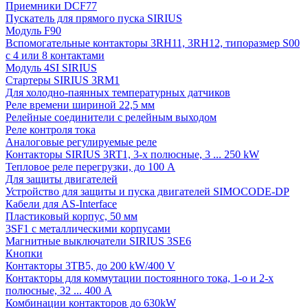
Приемники DCF77
Пускатель для прямого пуска SIRIUS
Модуль F90
Вспомогательные контакторы 3RH11, 3RH12, типоразмер S00
с 4 или 8 контактами
Модуль 4SI SIRIUS
Стартеры SIRIUS 3RM1
Для холодно-паянных температурных датчиков
Реле времени шириной 22,5 мм
Релейные соединители с релейным выходом
Реле контроля тока
Аналоговые регулируемые реле
Контакторы SIRIUS 3RT1, 3-х полюсные, 3 ... 250 kW
Тепловое реле перегрузки, до 100 A
Для защиты двигателей
Устройство для защиты и пуска двигателей SIMOCODE-DP
Кабели для AS-Interface
Пластиковый корпус, 50 мм
3SF1 с металлическими корпусами
Магнитные выключатели SIRIUS 3SE6
Кнопки
Контакторы 3TB5, до 200 kW/400 V
Контакторы для коммутации постоянного тока, 1-о и 2-х
полюсные, 32 ... 400 A
Комбинации контакторов до 630kW