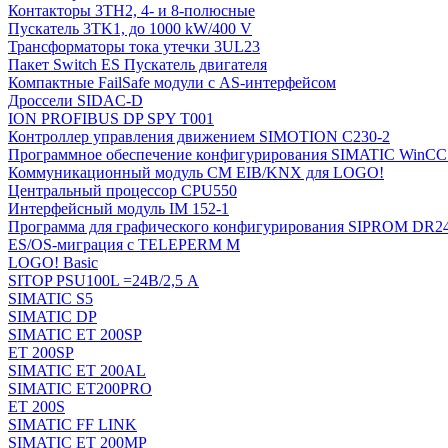
Контакторы 3TH2, 4- и 8-полюсные
Пускатель 3TK1, до 1000 kW/400 V
Трансформаторы тока утечки 3UL23
Пакет Switch ES Пускатель двигателя
Компактные FailSafe модули с AS-интерфейсом
Дроссели SIDAC-D
ION PROFIBUS DP SPY T001
Контроллер управления движением SIMOTION C230-2
Программное обеспечение конфигурирования SIMATIC WinCC (
Коммуникационный модуль CM EIB/KNX для LOGO!
Центральный процессор CPU550
Интерфейсный модуль IM 152-1
Программа для графического конфигурирования SIPROM DR2
ES/OS-миграция с TELEPERM M
LOGO! Basic
SITOP PSU100L =24В/2,5 A
SIMATIC S5
SIMATIC DP
SIMATIC ET 200SP
ET 200SP
SIMATIC ET 200AL
SIMATIC ET200PRO
ET 200S
SIMATIC FF LINK
SIMATIC ET 200MP