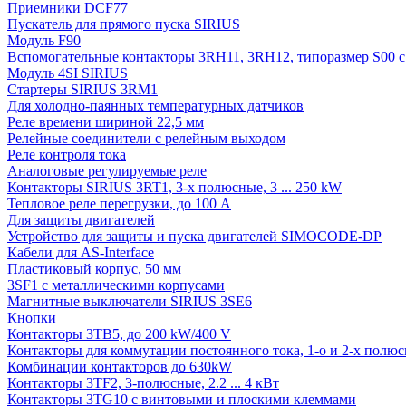
Приемники DCF77
Пускатель для прямого пуска SIRIUS
Модуль F90
Вспомогательные контакторы 3RH11, 3RH12, типоразмер S00 с 
Модуль 4SI SIRIUS
Стартеры SIRIUS 3RM1
Для холодно-паянных температурных датчиков
Реле времени шириной 22,5 мм
Релейные соединители с релейным выходом
Реле контроля тока
Аналоговые регулируемые реле
Контакторы SIRIUS 3RT1, 3-х полюсные, 3 ... 250 kW
Тепловое реле перегрузки, до 100 A
Для защиты двигателей
Устройство для защиты и пуска двигателей SIMOCODE-DP
Кабели для AS-Interface
Пластиковый корпус, 50 мм
3SF1 с металлическими корпусами
Магнитные выключатели SIRIUS 3SE6
Кнопки
Контакторы 3TB5, до 200 kW/400 V
Контакторы для коммутации постоянного тока, 1-о и 2-х полюсн
Комбинации контакторов до 630kW
Контакторы 3TF2, 3-полюсные, 2.2 ... 4 кВт
Контакторы 3TG10 c винтовыми и плоскими клеммами