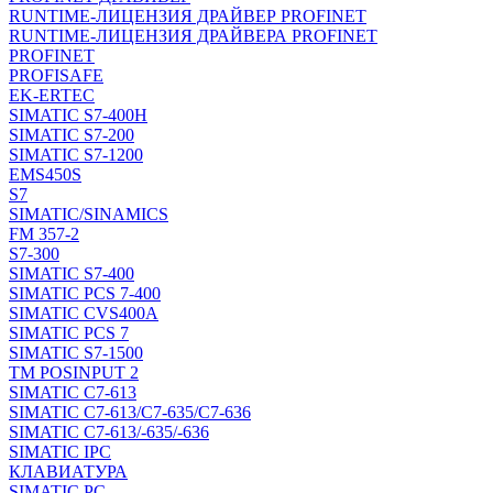
RUNTIME-ЛИЦЕНЗИЯ ДРАЙВЕР PROFINET
RUNTIME-ЛИЦЕНЗИЯ ДРАЙВЕРА PROFINET
PROFINET
PROFISAFE
EK-ERTEC
SIMATIC S7-400H
SIMATIC S7-200
SIMATIC S7-1200
EMS450S
S7
SIMATIC/SINAMICS
FM 357-2
S7-300
SIMATIC S7-400
SIMATIC PCS 7-400
SIMATIC CVS400A
SIMATIC PCS 7
SIMATIC S7-1500
TM POSINPUT 2
SIMATIC C7-613
SIMATIC C7-613/C7-635/C7-636
SIMATIC C7-613/-635/-636
SIMATIC IPC
КЛАВИАТУРА
SIMATIC PC