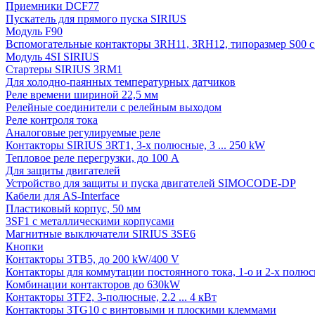
Приемники DCF77
Пускатель для прямого пуска SIRIUS
Модуль F90
Вспомогательные контакторы 3RH11, 3RH12, типоразмер S00 с 
Модуль 4SI SIRIUS
Стартеры SIRIUS 3RM1
Для холодно-паянных температурных датчиков
Реле времени шириной 22,5 мм
Релейные соединители с релейным выходом
Реле контроля тока
Аналоговые регулируемые реле
Контакторы SIRIUS 3RT1, 3-х полюсные, 3 ... 250 kW
Тепловое реле перегрузки, до 100 A
Для защиты двигателей
Устройство для защиты и пуска двигателей SIMOCODE-DP
Кабели для AS-Interface
Пластиковый корпус, 50 мм
3SF1 с металлическими корпусами
Магнитные выключатели SIRIUS 3SE6
Кнопки
Контакторы 3TB5, до 200 kW/400 V
Контакторы для коммутации постоянного тока, 1-о и 2-х полюсн
Комбинации контакторов до 630kW
Контакторы 3TF2, 3-полюсные, 2.2 ... 4 кВт
Контакторы 3TG10 c винтовыми и плоскими клеммами