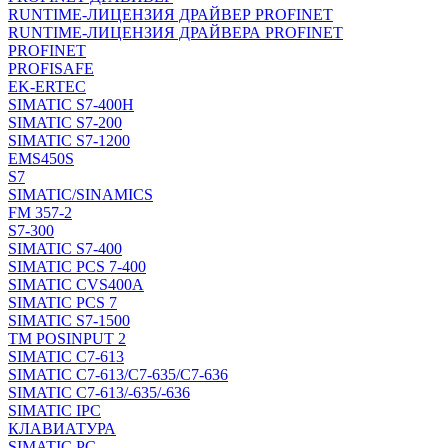
RUNTIME-ЛИЦЕНЗИЯ ДРАЙВЕР PROFINET
RUNTIME-ЛИЦЕНЗИЯ ДРАЙВЕРА PROFINET
PROFINET
PROFISAFE
EK-ERTEC
SIMATIC S7-400H
SIMATIC S7-200
SIMATIC S7-1200
EMS450S
S7
SIMATIC/SINAMICS
FM 357-2
S7-300
SIMATIC S7-400
SIMATIC PCS 7-400
SIMATIC CVS400A
SIMATIC PCS 7
SIMATIC S7-1500
TM POSINPUT 2
SIMATIC C7-613
SIMATIC C7-613/C7-635/C7-636
SIMATIC C7-613/-635/-636
SIMATIC IPC
КЛАВИАТУРА
SIMATIC PC