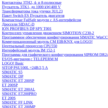
Контакторы 3TH2, 4- и 8-полюсные
Пускатель 3TK1, до 1000 kW/400 V
Трансформаторы тока утечки 3UL23
Пакет Switch ES Пускатель двигателя
Компактные FailSafe модули с AS-интерфейсом
Дроссели SIDAC-D
ION PROFIBUS DP SPY T001
Контроллер управления движением SIMOTION C230-2
Программное обеспечение конфигурирования SIMATIC WinCC (
Коммуникационный модуль CM EIB/KNX для LOGO!
Центральный процессор CPU550
Интерфейсный модуль IM 152-1
Программа для графического конфигурирования SIPROM DR2
ES/OS-миграция с TELEPERM M
LOGO! Basic
SITOP PSU100L =24В/2,5 A
SIMATIC S5
SIMATIC DP
SIMATIC ET 200SP
ET 200SP
SIMATIC ET 200AL
SIMATIC ET200PRO
ET 200S
SIMATIC FF LINK
SIMATIC ET 200MP