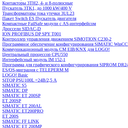
Контакторы 3TH2, 4- и 8-полюсные
Пускатель 3TK1, до 1000 kW/400 V
Трансформаторы тока утечки 3UL23
Пакет Switch ES Пускатель двигателя
Компактные FailSafe модули с AS-интерфейсом
Дроссели SIDAC-D
ION PROFIBUS DP SPY T001
Контроллер управления движением SIMOTION C230-2
Программное обеспечение конфигурирования SIMATIC WinCC (
Коммуникационный модуль CM EIB/KNX для LOGO!
Центральный процессор CPU550
Интерфейсный модуль IM 152-1
Программа для графического конфигурирования SIPROM DR2
ES/OS-миграция с TELEPERM M
LOGO! Basic
SITOP PSU100L =24В/2,5 A
SIMATIC S5
SIMATIC DP
SIMATIC ET 200SP
ET 200SP
SIMATIC ET 200AL
SIMATIC ET200PRO
ET 200S
SIMATIC FF LINK
SIMATIC ET 200MP