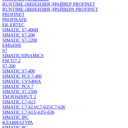
RUNTIME-ЛИЦЕНЗИЯ ДРАЙВЕР PROFINET
RUNTIME-ЛИЦЕНЗИЯ ДРАЙВЕРА PROFINET
PROFINET
PROFISAFE
EK-ERTEC
SIMATIC S7-400H
SIMATIC S7-200
SIMATIC S7-1200
EMS450S
S7
SIMATIC/SINAMICS
FM 357-2
S7-300
SIMATIC S7-400
SIMATIC PCS 7-400
SIMATIC CVS400A
SIMATIC PCS 7
SIMATIC S7-1500
TM POSINPUT 2
SIMATIC C7-613
SIMATIC C7-613/C7-635/C7-636
SIMATIC C7-613/-635/-636
SIMATIC IPC
КЛАВИАТУРА
SIMATIC PC