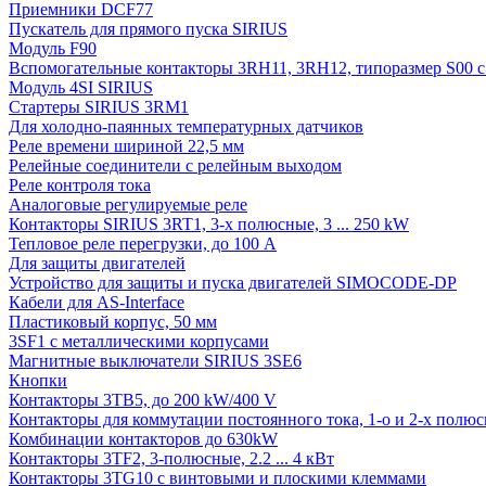
Приемники DCF77
Пускатель для прямого пуска SIRIUS
Модуль F90
Вспомогательные контакторы 3RH11, 3RH12, типоразмер S00 с 
Модуль 4SI SIRIUS
Стартеры SIRIUS 3RM1
Для холодно-паянных температурных датчиков
Реле времени шириной 22,5 мм
Релейные соединители с релейным выходом
Реле контроля тока
Аналоговые регулируемые реле
Контакторы SIRIUS 3RT1, 3-х полюсные, 3 ... 250 kW
Тепловое реле перегрузки, до 100 A
Для защиты двигателей
Устройство для защиты и пуска двигателей SIMOCODE-DP
Кабели для AS-Interface
Пластиковый корпус, 50 мм
3SF1 с металлическими корпусами
Магнитные выключатели SIRIUS 3SE6
Кнопки
Контакторы 3TB5, до 200 kW/400 V
Контакторы для коммутации постоянного тока, 1-о и 2-х полюсн
Комбинации контакторов до 630kW
Контакторы 3TF2, 3-полюсные, 2.2 ... 4 кВт
Контакторы 3TG10 c винтовыми и плоскими клеммами