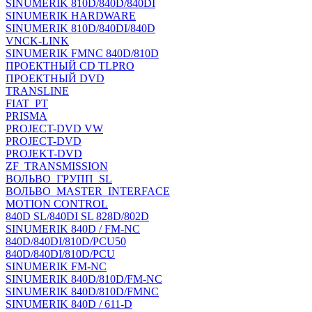
SINUMERIK 810D/840D/840DI
SINUMERIK HARDWARE
SINUMERIK 810D/840DI/840D
VNCK-LINK
SINUMERIK FMNC 840D/810D
ПРОЕКТНЫЙ CD TLPRO
ПРОЕКТНЫЙ DVD
TRANSLINE
FIAT_PT
PRISMA
PROJECT-DVD VW
PROJECT-DVD
PROJEKT-DVD
ZF_TRANSMISSION
ВОЛЬВО_ГРУПП_SL
ВОЛЬВО_MASTER_INTERFACE
MOTION CONTROL
840D SL/840DI SL 828D/802D
SINUMERIK 840D / FM-NC
840D/840DI/810D/PCU50
840D/840DI/810D/PCU
SINUMERIK FM-NC
SINUMERIK 840D/810D/FM-NC
SINUMERIK 840D/810D/FMNC
SINUMERIK 840D / 611-D