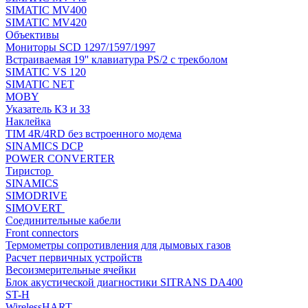
SIMATIC MV400
SIMATIC MV420
Объективы
Мониторы SCD 1297/1597/1997
Встраиваемая 19'' клавиатура PS/2 с трекболом
SIMATIC VS 120
SIMATIC NET
MOBY
Указатель КЗ и ЗЗ
Наклейка
TIM 4R/4RD без встроенного модема
SINAMICS DCP
POWER CONVERTER
Тиристор
SINAMICS
SIMODRIVE
SIMOVERT
Соединительные кабели
Front connectors
Термометры сопротивления для дымовых газов
Расчет первичных устройств
Весоизмерительные ячейки
Блок акустической диагностики SITRANS DA400
ST-H
WirelessHART