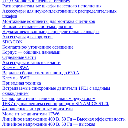
7LQ3 Monitors for Medical Premises
Распределительные шкафы навесного исполнения
Аксессуары для неукомплектованных распределительных
шкафов
Монтажные комплекты для монтажа счетчиков
Вспомогательные системы для шин
Неукомплектованные распределительные шкафы
Аксессуары для корпусов
SIVACON
Компактное/ утонченное освещение
Корпус — обшивка панелями
Отдельные части
Аксессуары и запасные части
Клеммы 8WA
Вариант сборки системы шин до 630 A
Клеммы 8WH
Приводная техника
Встраиваемые синхронные двигатели 1FE1 с водяным
охлаждением
Серводвигатели с геликоидальным редуктором
1FK7 с управлением сервоприводом SINAMICS S120.
4-полюсные синхронные двигатели
Моментные двигатели 1FW6
Линейное напряжение 400 В, 50 Гц – Высокая эффективность.
Линейное напряжение 400 В, 50 Гц — высокая