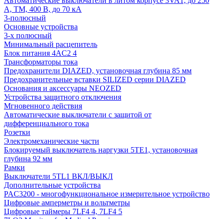
Автоматические выключатели в литом корпусе 3VA1, до 250
А, TM, 400 В, до 70 кА
3-полюсный
Основные устройства
3-х полюсный
Минимальный расцепитель
Блок питания 4AC2 4
Трансформаторы тока
Предохранители DIAZED, установочная глубина 85 мм
Предохранительные вставки SILIZED серии DIAZED
Основания и аксессуары NEOZED
Устройства защитного отключения
Мгновенного действия
Автоматические выключатели с защитой от
дифференциального тока
Розетки
Электромеханические части
Блокируемый выключатель наргузки 5TE1, установочная
глубина 92 мм
Рамки
Выключатели 5TL1 ВКЛ/ВЫКЛ
Дополнительные устройства
PAC3200 - многофункциональное измерительное устройство
Цифровые амперметры и вольтметры
Цифровые таймеры 7LF4 4, 7LF4 5