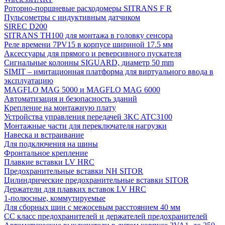
Роторно-поршневые расходомеры SITRANS F R
Пульсометры с индуктивным датчиком
SIREC D200
SITRANS TH100 для монтажа в головку сенсора
Реле времени 7PV15 в корпусе шириной 17.5 мм
Аксессуары для прямого и реверсивного пускателя
Сигнальные колонны SIGUARD, диаметр 50 mm
SIMIT – имитационная платформа для виртуального ввода в
эксплуатацию
MAGFLO MAG 5000 и MAGFLO MAG 6000
Автоматизация и безопасность зданий
Крепление на монтажную плату
Устройства управления передачей 3KC ATC3100
Монтажные части для переключателя нагрузки
Навеска и встраивание
Для подключения на шины
Фронтальное крепление
Плавкие вставки LV HRC
Предохранительные вставки NH SITOR
Цилиндрические предохранительные вставки SITOR
Держатели для плавких вставок LV HRC
1-полюсные, коммутируемые
Для сборных шин с межосевым расстоянием 40 мм
СС класс предохранителей и держателей предохранителей