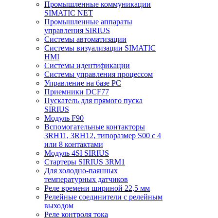
Промышленные коммуникации
SIMATIC NET
Промышленные аппараты
управления SIRIUS
Системы автоматизации
Системы визуализации SIMATIC
HMI
Системы идентификации
Системы управления процессом
Управление на базе РС
Приемники DCF77
Пускатель для прямого пуска
SIRIUS
Модуль F90
Вспомогательные контакторы
3RH11, 3RH12, типоразмер S00 с 4
или 8 контактами
Модуль 4SI SIRIUS
Стартеры SIRIUS 3RM1
Для холодно-паянных
температурных датчиков
Реле времени шириной 22,5 мм
Релейные соединители с релейным
выходом
Реле контроля тока