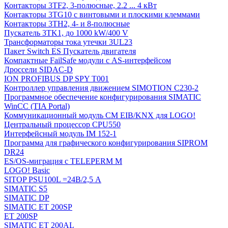
Контакторы 3TF2, 3-полюсные, 2.2 ... 4 кВт
Контакторы 3TG10 c винтовыми и плоскими клеммами
Контакторы 3TH2, 4- и 8-полюсные
Пускатель 3TK1, до 1000 kW/400 V
Трансформаторы тока утечки 3UL23
Пакет Switch ES Пускатель двигателя
Компактные FailSafe модули с AS-интерфейсом
Дроссели SIDAC-D
ION PROFIBUS DP SPY T001
Контроллер управления движением SIMOTION C230-2
Программное обеспечение конфигурирования SIMATIC
WinCC (TIA Portal)
Коммуникационный модуль CM EIB/KNX для LOGO!
Центральный процессор CPU550
Интерфейсный модуль IM 152-1
Программа для графического конфигурирования SIPROM
DR24
ES/OS-миграция с TELEPERM M
LOGO! Basic
SITOP PSU100L =24В/2,5 A
SIMATIC S5
SIMATIC DP
SIMATIC ET 200SP
ET 200SP
SIMATIC ET 200AL