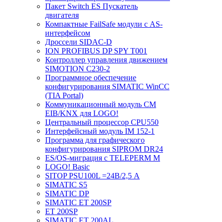
Пакет Switch ES Пускатель
двигателя
Компактные FailSafe модули с AS-
интерфейсом
Дроссели SIDAC-D
ION PROFIBUS DP SPY T001
Контроллер управления движением
SIMOTION C230-2
Программное обеспечение
конфигурирования SIMATIC WinCC
(TIA Portal)
Коммуникационный модуль CM
EIB/KNX для LOGO!
Центральный процессор CPU550
Интерфейсный модуль IM 152-1
Программа для графического
конфигурирования SIPROM DR24
ES/OS-миграция с TELEPERM M
LOGO! Basic
SITOP PSU100L =24В/2,5 A
SIMATIC S5
SIMATIC DP
SIMATIC ET 200SP
ET 200SP
SIMATIC ET 200AL