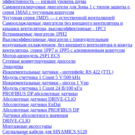
эффективность — низкий уровень шума
Самовентилируемые двигатели для Зоны 1 с типом защиты e,
серия 1MA6 с чугунным корпусом
Чугунная серия 1MD5 — с естественной вентиляцией
Самоохлаждаемые двигатели без внешнего вентилятора и
крышки вентилятора, высокоэффективные - 1PC1
Встраиваемые двигатели 1PH2
Высокоэффективные двигатели с принудительным
воздушным охлаждением, без внешнего вентилятора и кожуха
вентилятора, серии 1PP7 и 1PP5 с алюминиевым корпусом
Мотор-шпиндель 2SP1 ECS
Сетевые коммутирующие дроссели
Энкодеры
Инкрементальные датчики - интерфейс RS 422 (TTL)
Модуль счетчика 1 Count 5 V/500 kHz
Инкрементальные датчики - sin/cos 1 Vpp
Модуль счетчика 1 Count 24 В/100 кГц
PROFIBUS DP абсолютные датчики
Абсолютные датчики DRIVE-CLiQ
Абсолютные датчики EnDat
Абсолютные датчики PROFIBUS DP
Датчики абсолютного значения
DRIVE-CLIQ
Монтажные аксессуары
Сигнальные кабели для SINAMICS S120