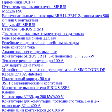
Приемники DCF77
Пускатель для прямого пуска SIRIUS
Модуль F90
Вспомогательные контакторы 3RH11, 3RH12, типоразмер S00
с 4 или 8 контактами
Модуль 4SI SIRIUS
Стартеры SIRIUS 3RM1
Для холодно-паянных температурных датчиков
Реле времени шириной 22,5 мм
Релейные соединители с релейным выходом
Реле контроля тока
Аналоговые регулируемые реле
Контакторы SIRIUS 3RT1, 3-х полюсные, 3 ... 250 kW
Тепловое реле перегрузки, до 100 A
Для защиты двигателей
Устройство для защиты и пуска двигателей SIMOCODE-DP
Кабели для AS-Interface
Пластиковый корпус, 50 мм
3SF1 с металлическими корпусами
Магнитные выключатели SIRIUS 3SE6
Кнопки
Контакторы 3TB5, до 200 kW/400 V
Контакторы для коммутации постоянного тока, 1-о и 2-х
полюсные, 32 ... 400 A
Комбинации контакторов до 630kW