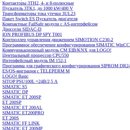
Контакторы 3TH2, 4- и 8-полюсные
Пускатель 3TK1, до 1000 kW/400 V
Трансформаторы тока утечки 3UL23
Пакет Switch ES Пускатель двигателя
Компактные FailSafe модули с AS-интерфейсом
Дроссели SIDAC-D
ION PROFIBUS DP SPY T001
Контроллер управления движением SIMOTION C230-2
Программное обеспечение конфигурирования SIMATIC WinCC (
Коммуникационный модуль CM EIB/KNX для LOGO!
Центральный процессор CPU550
Интерфейсный модуль IM 152-1
Программа для графического конфигурирования SIPROM DR2
ES/OS-миграция с TELEPERM M
LOGO! Basic
SITOP PSU100L =24В/2,5 A
SIMATIC S5
SIMATIC DP
SIMATIC ET 200SP
ET 200SP
SIMATIC ET 200AL
SIMATIC ET200PRO
ET 200S
SIMATIC FF LINK
SIMATIC ET 200MP