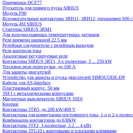
Приемники DCF77
Пускатель для прямого пуска SIRIUS
Модуль F90
Вспомогательные контакторы 3RH11, 3RH12, типоразмер S00 с 
Модуль 4SI SIRIUS
Стартеры SIRIUS 3RM1
Для холодно-паянных температурных датчиков
Реле времени шириной 22,5 мм
Релейные соединители с релейным выходом
Реле контроля тока
Аналоговые регулируемые реле
Контакторы SIRIUS 3RT1, 3-х полюсные, 3 ... 250 kW
Тепловое реле перегрузки, до 100 A
Для защиты двигателей
Устройство для защиты и пуска двигателей SIMOCODE-DP
Кабели для AS-Interface
Пластиковый корпус, 50 мм
3SF1 с металлическими корпусами
Магнитные выключатели SIRIUS 3SE6
Кнопки
Контакторы 3TB5, до 200 kW/400 V
Контакторы для коммутации постоянного тока, 1-о и 2-х полюсн
Комбинации контакторов до 630kW
Контакторы 3TF2, 3-полюсные, 2.2 ... 4 кВт
Контакторы 3TG10 c винтовыми и плоскими клеммами