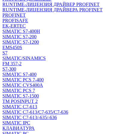
RUNTIME-ЛИЦЕНЗИЯ ДРАЙВЕР PROFINET
RUNTIME-ЛИЦЕНЗИЯ ДРАЙВЕРА PROFINET
PROFINET
PROFISAFE
EK-ERTEC
SIMATIC S7-400H
SIMATIC S7-200
SIMATIC S7-1200
EMS450S
S7
SIMATIC/SINAMICS
FM 357-2
S7-300
SIMATIC S7-400
SIMATIC PCS 7-400
SIMATIC CVS400A
SIMATIC PCS 7
SIMATIC S7-1500
TM POSINPUT 2
SIMATIC C7-613
SIMATIC C7-613/C7-635/C7-636
SIMATIC C7-613/-635/-636
SIMATIC IPC
КЛАВИАТУРА
SIMATIC PC