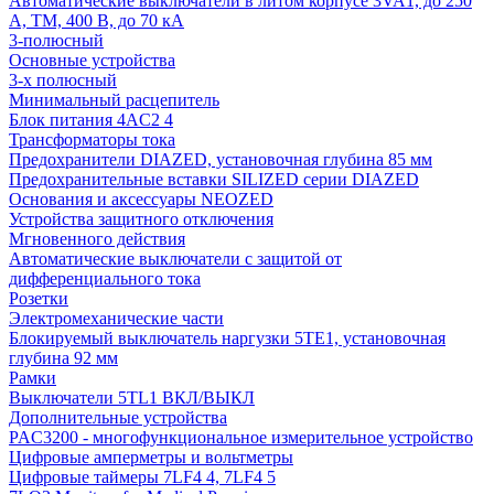
Автоматические выключатели в литом корпусе 3VA1, до 250
А, TM, 400 В, до 70 кА
3-полюсный
Основные устройства
3-х полюсный
Минимальный расцепитель
Блок питания 4AC2 4
Трансформаторы тока
Предохранители DIAZED, установочная глубина 85 мм
Предохранительные вставки SILIZED серии DIAZED
Основания и аксессуары NEOZED
Устройства защитного отключения
Мгновенного действия
Автоматические выключатели с защитой от
дифференциального тока
Розетки
Электромеханические части
Блокируемый выключатель наргузки 5TE1, установочная
глубина 92 мм
Рамки
Выключатели 5TL1 ВКЛ/ВЫКЛ
Дополнительные устройства
PAC3200 - многофункциональное измерительное устройство
Цифровые амперметры и вольтметры
Цифровые таймеры 7LF4 4, 7LF4 5