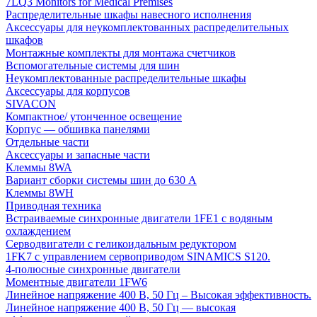
7LQ3 Monitors for Medical Premises
Распределительные шкафы навесного исполнения
Аксессуары для неукомплектованных распределительных
шкафов
Монтажные комплекты для монтажа счетчиков
Вспомогательные системы для шин
Неукомплектованные распределительные шкафы
Аксессуары для корпусов
SIVACON
Компактное/ утонченное освещение
Корпус — обшивка панелями
Отдельные части
Аксессуары и запасные части
Клеммы 8WA
Вариант сборки системы шин до 630 A
Клеммы 8WH
Приводная техника
Встраиваемые синхронные двигатели 1FE1 с водяным
охлаждением
Серводвигатели с геликоидальным редуктором
1FK7 с управлением сервоприводом SINAMICS S120.
4-полюсные синхронные двигатели
Моментные двигатели 1FW6
Линейное напряжение 400 В, 50 Гц – Высокая эффективность.
Линейное напряжение 400 В, 50 Гц — высокая