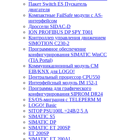
Пакет Switch ES Пускатель
двигателя
Компактные FailSafe модули с AS-
интерфейсом
Дроссели SIDAC-D
ION PROFIBUS DP SPY T001
Контроллер управления движением
SIMOTION C230-2
Программное обеспечение
конфигурирования SIMATIC WinCC
(TIA Portal)
Коммуникационный модуль CM
EIB/KNX для LOGO!
Центральный процессор CPU550
Интерфейсный модуль IM 152-1
Программа для графического
конфигурирования SIPROM DR24
ES/OS-миграция с TELEPERM M
LOGO! Basic
SITOP PSU100L =24В/2,5 A
SIMATIC S5
SIMATIC DP
SIMATIC ET 200SP
ET 200SP
SIMATIC ET 200AL