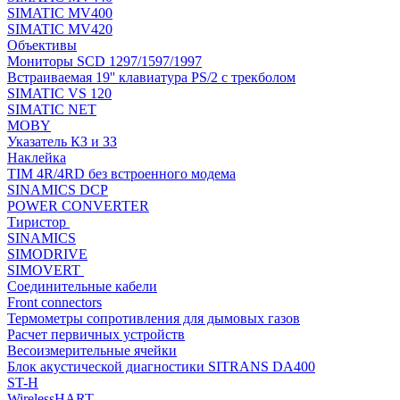
SIMATIC MV400
SIMATIC MV420
Объективы
Мониторы SCD 1297/1597/1997
Встраиваемая 19'' клавиатура PS/2 с трекболом
SIMATIC VS 120
SIMATIC NET
MOBY
Указатель КЗ и ЗЗ
Наклейка
TIM 4R/4RD без встроенного модема
SINAMICS DCP
POWER CONVERTER
Тиристор
SINAMICS
SIMODRIVE
SIMOVERT
Соединительные кабели
Front connectors
Термометры сопротивления для дымовых газов
Расчет первичных устройств
Весоизмерительные ячейки
Блок акустической диагностики SITRANS DA400
ST-H
WirelessHART