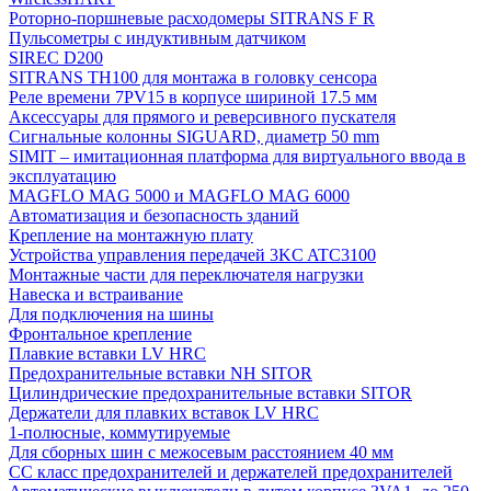
Роторно-поршневые расходомеры SITRANS F R
Пульсометры с индуктивным датчиком
SIREC D200
SITRANS TH100 для монтажа в головку сенсора
Реле времени 7PV15 в корпусе шириной 17.5 мм
Аксессуары для прямого и реверсивного пускателя
Сигнальные колонны SIGUARD, диаметр 50 mm
SIMIT – имитационная платформа для виртуального ввода в
эксплуатацию
MAGFLO MAG 5000 и MAGFLO MAG 6000
Автоматизация и безопасность зданий
Крепление на монтажную плату
Устройства управления передачей 3KC ATC3100
Монтажные части для переключателя нагрузки
Навеска и встраивание
Для подключения на шины
Фронтальное крепление
Плавкие вставки LV HRC
Предохранительные вставки NH SITOR
Цилиндрические предохранительные вставки SITOR
Держатели для плавких вставок LV HRC
1-полюсные, коммутируемые
Для сборных шин с межосевым расстоянием 40 мм
СС класс предохранителей и держателей предохранителей