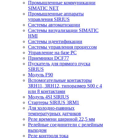
Промышленные коммуникации
SIMATIC NET
Промышленные аппараты
управления SIRIUS
Системы автоматизации
Системы визуализации SIMATIC
HMI
Системы идентификации
Системы управления процессом
Управление на базе РС
Приемники DCF77
Пускатель для прямого пуска
SIRIUS
Модуль F90
Вспомогательные контакторы
3RH11, 3RH12, типоразмер S00 с 4
или 8 контактами
Модуль 4SI SIRIUS
Стартеры SIRIUS 3RM1
Для холодно-паянных
температурных датчиков
Реле времени шириной 22,5 мм
Релейные соединители с релейным
выходом
Реле контроля тока