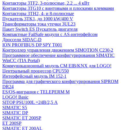
Контакторы 3TF2, 3-полюсные, 2.2 ... 4 кВт
Контакторы 3TG10 c винтовыми и плоскими клеммами
Контакторы 3TH2, 4- и 8-полюсные
Пускатель 3TK1, до 1000 kW/400 V
Трансформаторы тока утечки 3UL23
Пакет Switch ES Пускатель двигателя
Компактные FailSafe модули с AS-интерфейсом
Дроссели SIDAC-D
ION PROFIBUS DP SPY T001
Контроллер управления движением SIMOTION C230-2
Программное обеспечение конфигурирования SIMATIC
WinCC (TIA Portal)
Коммуникационный модуль CM EIB/KNX для LOGO!
Центральный процессор CPU550
Интерфейсный модуль IM 152-1
Программа для графического конфигурирования SIPROM
DR24
ES/OS-миграция с TELEPERM M
LOGO! Basic
SITOP PSU100L =24В/2,5 A
SIMATIC S5
SIMATIC DP
SIMATIC ET 200SP
ET 200SP
SIMATIC ET 200AL