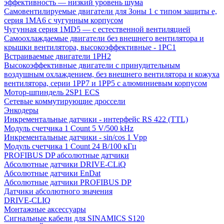
эффективность — низкий уровень шума
Самовентилируемые двигатели для Зоны 1 с типом защиты e,
серия 1MA6 с чугунным корпусом
Чугунная серия 1MD5 — с естественной вентиляцией
Самоохлаждаемые двигатели без внешнего вентилятора и
крышки вентилятора, высокоэффективные - 1PC1
Встраиваемые двигатели 1PH2
Высокоэффективные двигатели с принудительным
воздушным охлаждением, без внешнего вентилятора и кожуха
вентилятора, серии 1PP7 и 1PP5 с алюминиевым корпусом
Мотор-шпиндель 2SP1 ECS
Сетевые коммутирующие дроссели
Энкодеры
Инкрементальные датчики - интерфейс RS 422 (TTL)
Модуль счетчика 1 Count 5 V/500 kHz
Инкрементальные датчики - sin/cos 1 Vpp
Модуль счетчика 1 Count 24 В/100 кГц
PROFIBUS DP абсолютные датчики
Абсолютные датчики DRIVE-CLiQ
Абсолютные датчики EnDat
Абсолютные датчики PROFIBUS DP
Датчики абсолютного значения
DRIVE-CLIQ
Монтажные аксессуары
Сигнальные кабели для SINAMICS S120