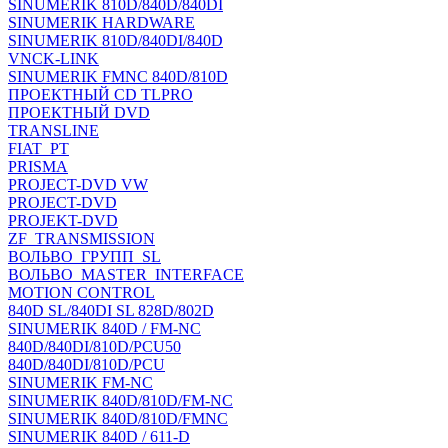
SINUMERIK 810D/840D/840DI
SINUMERIK HARDWARE
SINUMERIK 810D/840DI/840D
VNCK-LINK
SINUMERIK FMNC 840D/810D
ПРОЕКТНЫЙ CD TLPRO
ПРОЕКТНЫЙ DVD
TRANSLINE
FIAT_PT
PRISMA
PROJECT-DVD VW
PROJECT-DVD
PROJEKT-DVD
ZF_TRANSMISSION
ВОЛЬВО_ГРУПП_SL
ВОЛЬВО_MASTER_INTERFACE
MOTION CONTROL
840D SL/840DI SL 828D/802D
SINUMERIK 840D / FM-NC
840D/840DI/810D/PCU50
840D/840DI/810D/PCU
SINUMERIK FM-NC
SINUMERIK 840D/810D/FM-NC
SINUMERIK 840D/810D/FMNC
SINUMERIK 840D / 611-D