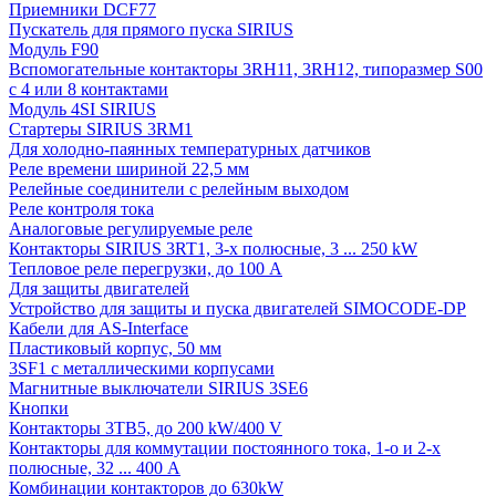
Приемники DCF77
Пускатель для прямого пуска SIRIUS
Модуль F90
Вспомогательные контакторы 3RH11, 3RH12, типоразмер S00
с 4 или 8 контактами
Модуль 4SI SIRIUS
Стартеры SIRIUS 3RM1
Для холодно-паянных температурных датчиков
Реле времени шириной 22,5 мм
Релейные соединители с релейным выходом
Реле контроля тока
Аналоговые регулируемые реле
Контакторы SIRIUS 3RT1, 3-х полюсные, 3 ... 250 kW
Тепловое реле перегрузки, до 100 A
Для защиты двигателей
Устройство для защиты и пуска двигателей SIMOCODE-DP
Кабели для AS-Interface
Пластиковый корпус, 50 мм
3SF1 с металлическими корпусами
Магнитные выключатели SIRIUS 3SE6
Кнопки
Контакторы 3TB5, до 200 kW/400 V
Контакторы для коммутации постоянного тока, 1-о и 2-х
полюсные, 32 ... 400 A
Комбинации контакторов до 630kW