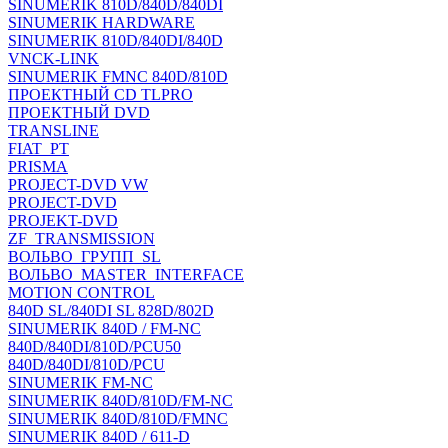
SINUMERIK 810D/840D/840DI
SINUMERIK HARDWARE
SINUMERIK 810D/840DI/840D
VNCK-LINK
SINUMERIK FMNC 840D/810D
ПРОЕКТНЫЙ CD TLPRO
ПРОЕКТНЫЙ DVD
TRANSLINE
FIAT_PT
PRISMA
PROJECT-DVD VW
PROJECT-DVD
PROJEKT-DVD
ZF_TRANSMISSION
ВОЛЬВО_ГРУПП_SL
ВОЛЬВО_MASTER_INTERFACE
MOTION CONTROL
840D SL/840DI SL 828D/802D
SINUMERIK 840D / FM-NC
840D/840DI/810D/PCU50
840D/840DI/810D/PCU
SINUMERIK FM-NC
SINUMERIK 840D/810D/FM-NC
SINUMERIK 840D/810D/FMNC
SINUMERIK 840D / 611-D