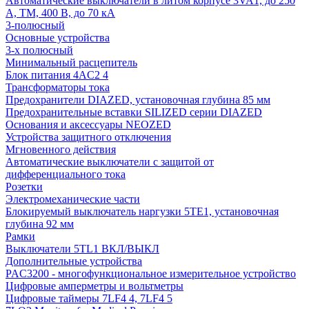
Автоматические выключатели в литом корпусе 3VA1, до 250
А, TM, 400 В, до 70 кА
3-полюсный
Основные устройства
3-х полюсный
Минимальный расцепитель
Блок питания 4AC2 4
Трансформаторы тока
Предохранители DIAZED, установочная глубина 85 мм
Предохранительные вставки SILIZED серии DIAZED
Основания и аксессуары NEOZED
Устройства защитного отключения
Мгновенного действия
Автоматические выключатели с защитой от
дифференциального тока
Розетки
Электромеханические части
Блокируемый выключатель наргузки 5TE1, установочная
глубина 92 мм
Рамки
Выключатели 5TL1 ВКЛ/ВЫКЛ
Дополнительные устройства
PAC3200 - многофункциональное измерительное устройство
Цифровые амперметры и вольтметры
Цифровые таймеры 7LF4 4, 7LF4 5