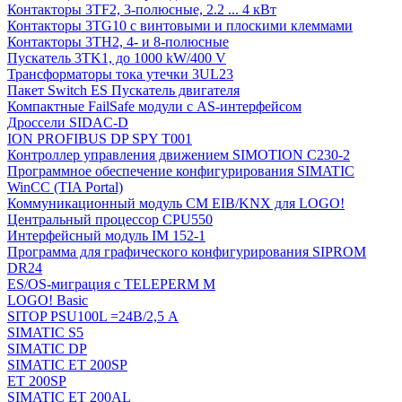
Контакторы 3TF2, 3-полюсные, 2.2 ... 4 кВт
Контакторы 3TG10 c винтовыми и плоскими клеммами
Контакторы 3TH2, 4- и 8-полюсные
Пускатель 3TK1, до 1000 kW/400 V
Трансформаторы тока утечки 3UL23
Пакет Switch ES Пускатель двигателя
Компактные FailSafe модули с AS-интерфейсом
Дроссели SIDAC-D
ION PROFIBUS DP SPY T001
Контроллер управления движением SIMOTION C230-2
Программное обеспечение конфигурирования SIMATIC
WinCC (TIA Portal)
Коммуникационный модуль CM EIB/KNX для LOGO!
Центральный процессор CPU550
Интерфейсный модуль IM 152-1
Программа для графического конфигурирования SIPROM
DR24
ES/OS-миграция с TELEPERM M
LOGO! Basic
SITOP PSU100L =24В/2,5 A
SIMATIC S5
SIMATIC DP
SIMATIC ET 200SP
ET 200SP
SIMATIC ET 200AL