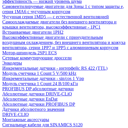
эффективность — низкий уровень шума
Самовентилируемые двигатели для Зоны 1 с типом защиты e,
серия 1MA6 с чугунным корпусом
Чугунная серия 1MD5 — с естественной вентиляцией
Самоохлаждаемые двигатели без внешнего вентилятора и
крышки вентилятора, высокоэффективные - 1PC1
Встраиваемые двигатели 1PH2
Высокоэффективные двигатели с принудительным
воздушным охлаждением, без внешнего вентилятора и кожуха
вентилятора, серии 1PP7 и 1PP5 с алюминиевым корпусом
Мотор-шпиндель 2SP1 ECS
Сетевые коммутирующие дроссели
Энкодеры
Инкрементальные датчики - интерфейс RS 422 (TTL)
Модуль счетчика 1 Count 5 V/500 kHz
Инкрементальные датчики - sin/cos 1 Vpp
Модуль счетчика 1 Count 24 В/100 кГц
PROFIBUS DP абсолютные датчики
Абсолютные датчики DRIVE-CLiQ
Абсолютные датчики EnDat
Абсолютные датчики PROFIBUS DP
Датчики абсолютного значения
DRIVE-CLIQ
Монтажные аксессуары
Сигнальные кабели для SINAMICS S120