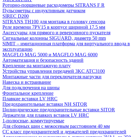
Роторно-поршневые расходомеры SITRANS F R
Пульсометры с индуктивным датчиком
SIREC D200
SITRANS TH100 для монтажа в головку сенсора
Реле времени 7PV15 в корпусе шириной 17.5 мм
Аксессуары для прямого и реверсивного пускателя
Сигнальные колонны SIGUARD, диаметр 50 mm
SIMIT – имитационная платформа для виртуального ввода в
эксплуатацию
MAGFLO MAG 5000 и MAGFLO MAG 6000
Автоматизация и безопасность зданий
Крепление на монтажную плату
Устройства управления передачей 3KC ATC3100
Монтажные части для переключателя нагрузки
Навеска и встраивание
Для подключения на шины
Фронтальное крепление
Плавкие вставки LV HRC
Предохранительные вставки NH SITOR
Цилиндрические предохранительные вставки SITOR
Держатели для плавких вставок LV HRC
1-полюсные, коммутируемые
Для сборных шин с межосевым расстоянием 40 мм
СС класс предохранителей и держателей предохранителей