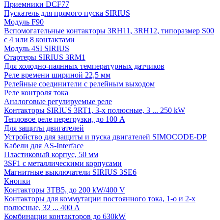
Приемники DCF77
Пускатель для прямого пуска SIRIUS
Модуль F90
Вспомогательные контакторы 3RH11, 3RH12, типоразмер S00
с 4 или 8 контактами
Модуль 4SI SIRIUS
Стартеры SIRIUS 3RM1
Для холодно-паянных температурных датчиков
Реле времени шириной 22,5 мм
Релейные соединители с релейным выходом
Реле контроля тока
Аналоговые регулируемые реле
Контакторы SIRIUS 3RT1, 3-х полюсные, 3 ... 250 kW
Тепловое реле перегрузки, до 100 A
Для защиты двигателей
Устройство для защиты и пуска двигателей SIMOCODE-DP
Кабели для AS-Interface
Пластиковый корпус, 50 мм
3SF1 с металлическими корпусами
Магнитные выключатели SIRIUS 3SE6
Кнопки
Контакторы 3TB5, до 200 kW/400 V
Контакторы для коммутации постоянного тока, 1-о и 2-х
полюсные, 32 ... 400 A
Комбинации контакторов до 630kW