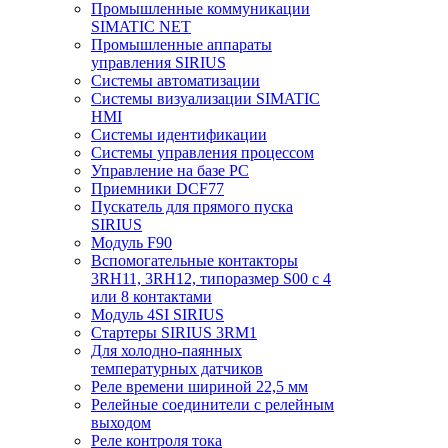
Промышленные коммуникации
SIMATIC NET
Промышленные аппараты
управления SIRIUS
Системы автоматизации
Системы визуализации SIMATIC
HMI
Системы идентификации
Системы управления процессом
Управление на базе РС
Приемники DCF77
Пускатель для прямого пуска
SIRIUS
Модуль F90
Вспомогательные контакторы
3RH11, 3RH12, типоразмер S00 с 4
или 8 контактами
Модуль 4SI SIRIUS
Стартеры SIRIUS 3RM1
Для холодно-паянных
температурных датчиков
Реле времени шириной 22,5 мм
Релейные соединители с релейным
выходом
Реле контроля тока