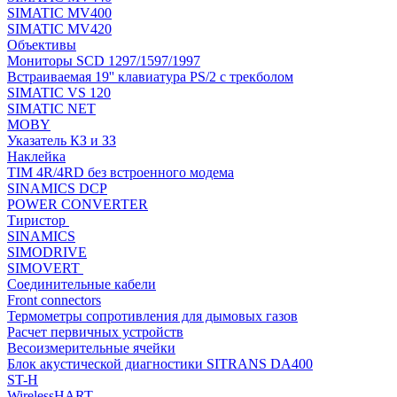
SIMATIC MV400
SIMATIC MV420
Объективы
Мониторы SCD 1297/1597/1997
Встраиваемая 19'' клавиатура PS/2 с трекболом
SIMATIC VS 120
SIMATIC NET
MOBY
Указатель КЗ и ЗЗ
Наклейка
TIM 4R/4RD без встроенного модема
SINAMICS DCP
POWER CONVERTER
Тиристор
SINAMICS
SIMODRIVE
SIMOVERT
Соединительные кабели
Front connectors
Термометры сопротивления для дымовых газов
Расчет первичных устройств
Весоизмерительные ячейки
Блок акустической диагностики SITRANS DA400
ST-H
WirelessHART