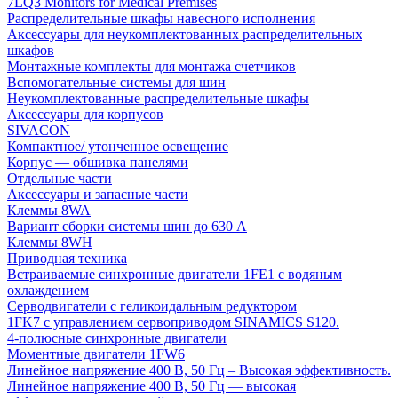
7LQ3 Monitors for Medical Premises
Распределительные шкафы навесного исполнения
Аксессуары для неукомплектованных распределительных
шкафов
Монтажные комплекты для монтажа счетчиков
Вспомогательные системы для шин
Неукомплектованные распределительные шкафы
Аксессуары для корпусов
SIVACON
Компактное/ утонченное освещение
Корпус — обшивка панелями
Отдельные части
Аксессуары и запасные части
Клеммы 8WA
Вариант сборки системы шин до 630 A
Клеммы 8WH
Приводная техника
Встраиваемые синхронные двигатели 1FE1 с водяным
охлаждением
Серводвигатели с геликоидальным редуктором
1FK7 с управлением сервоприводом SINAMICS S120.
4-полюсные синхронные двигатели
Моментные двигатели 1FW6
Линейное напряжение 400 В, 50 Гц – Высокая эффективность.
Линейное напряжение 400 В, 50 Гц — высокая