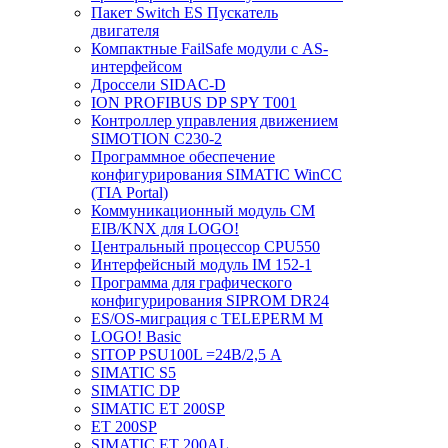
Пакет Switch ES Пускатель
двигателя
Компактные FailSafe модули с AS-
интерфейсом
Дроссели SIDAC-D
ION PROFIBUS DP SPY T001
Контроллер управления движением
SIMOTION C230-2
Программное обеспечение
конфигурирования SIMATIC WinCC
(TIA Portal)
Коммуникационный модуль CM
EIB/KNX для LOGO!
Центральный процессор CPU550
Интерфейсный модуль IM 152-1
Программа для графического
конфигурирования SIPROM DR24
ES/OS-миграция с TELEPERM M
LOGO! Basic
SITOP PSU100L =24В/2,5 A
SIMATIC S5
SIMATIC DP
SIMATIC ET 200SP
ET 200SP
SIMATIC ET 200AL