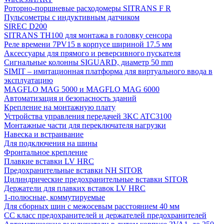
Роторно-поршневые расходомеры SITRANS F R
Пульсометры с индуктивным датчиком
SIREC D200
SITRANS TH100 для монтажа в головку сенсора
Реле времени 7PV15 в корпусе шириной 17.5 мм
Аксессуары для прямого и реверсивного пускателя
Сигнальные колонны SIGUARD, диаметр 50 mm
SIMIT – имитационная платформа для виртуального ввода в
эксплуатацию
MAGFLO MAG 5000 и MAGFLO MAG 6000
Автоматизация и безопасность зданий
Крепление на монтажную плату
Устройства управления передачей 3KC ATC3100
Монтажные части для переключателя нагрузки
Навеска и встраивание
Для подключения на шины
Фронтальное крепление
Плавкие вставки LV HRC
Предохранительные вставки NH SITOR
Цилиндрические предохранительные вставки SITOR
Держатели для плавких вставок LV HRC
1-полюсные, коммутируемые
Для сборных шин с межосевым расстоянием 40 мм
СС класс предохранителей и держателей предохранителей