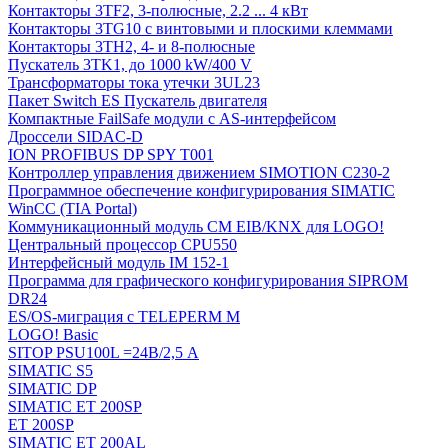
Контакторы 3TF2, 3-полюсные, 2.2 ... 4 кВт
Контакторы 3TG10 c винтовыми и плоскими клеммами
Контакторы 3TH2, 4- и 8-полюсные
Пускатель 3TK1, до 1000 kW/400 V
Трансформаторы тока утечки 3UL23
Пакет Switch ES Пускатель двигателя
Компактные FailSafe модули с AS-интерфейсом
Дроссели SIDAC-D
ION PROFIBUS DP SPY T001
Контроллер управления движением SIMOTION C230-2
Программное обеспечение конфигурирования SIMATIC
WinCC (TIA Portal)
Коммуникационный модуль CM EIB/KNX для LOGO!
Центральный процессор CPU550
Интерфейсный модуль IM 152-1
Программа для графического конфигурирования SIPROM
DR24
ES/OS-миграция с TELEPERM M
LOGO! Basic
SITOP PSU100L =24В/2,5 A
SIMATIC S5
SIMATIC DP
SIMATIC ET 200SP
ET 200SP
SIMATIC ET 200AL