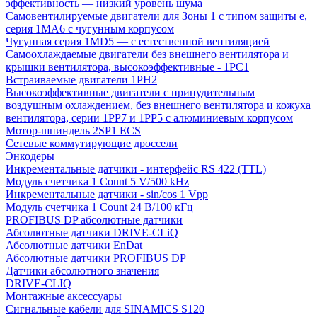
эффективность — низкий уровень шума
Самовентилируемые двигатели для Зоны 1 с типом защиты e,
серия 1MA6 с чугунным корпусом
Чугунная серия 1MD5 — с естественной вентиляцией
Самоохлаждаемые двигатели без внешнего вентилятора и
крышки вентилятора, высокоэффективные - 1PC1
Встраиваемые двигатели 1PH2
Высокоэффективные двигатели с принудительным
воздушным охлаждением, без внешнего вентилятора и кожуха
вентилятора, серии 1PP7 и 1PP5 с алюминиевым корпусом
Мотор-шпиндель 2SP1 ECS
Сетевые коммутирующие дроссели
Энкодеры
Инкрементальные датчики - интерфейс RS 422 (TTL)
Модуль счетчика 1 Count 5 V/500 kHz
Инкрементальные датчики - sin/cos 1 Vpp
Модуль счетчика 1 Count 24 В/100 кГц
PROFIBUS DP абсолютные датчики
Абсолютные датчики DRIVE-CLiQ
Абсолютные датчики EnDat
Абсолютные датчики PROFIBUS DP
Датчики абсолютного значения
DRIVE-CLIQ
Монтажные аксессуары
Сигнальные кабели для SINAMICS S120