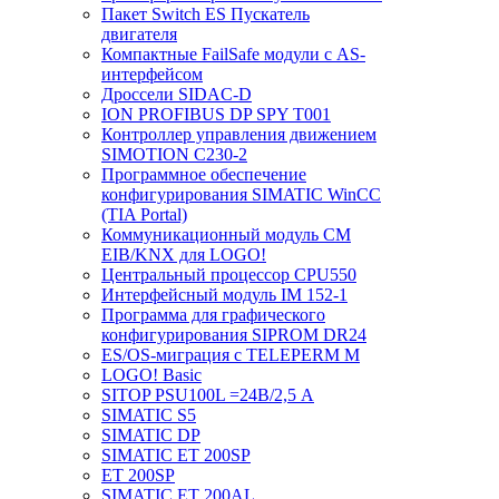
Пакет Switch ES Пускатель
двигателя
Компактные FailSafe модули с AS-
интерфейсом
Дроссели SIDAC-D
ION PROFIBUS DP SPY T001
Контроллер управления движением
SIMOTION C230-2
Программное обеспечение
конфигурирования SIMATIC WinCC
(TIA Portal)
Коммуникационный модуль CM
EIB/KNX для LOGO!
Центральный процессор CPU550
Интерфейсный модуль IM 152-1
Программа для графического
конфигурирования SIPROM DR24
ES/OS-миграция с TELEPERM M
LOGO! Basic
SITOP PSU100L =24В/2,5 A
SIMATIC S5
SIMATIC DP
SIMATIC ET 200SP
ET 200SP
SIMATIC ET 200AL