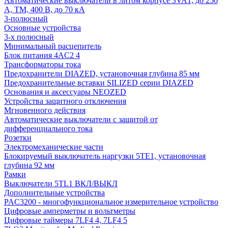
Автоматические выключатели в литом корпусе 3VA1, до 250
А, TM, 400 В, до 70 кА
3-полюсный
Основные устройства
3-х полюсный
Минимальный расцепитель
Блок питания 4AC2 4
Трансформаторы тока
Предохранители DIAZED, установочная глубина 85 мм
Предохранительные вставки SILIZED серии DIAZED
Основания и аксессуары NEOZED
Устройства защитного отключения
Мгновенного действия
Автоматические выключатели с защитой от
дифференциального тока
Розетки
Электромеханические части
Блокируемый выключатель наргузки 5TE1, установочная
глубина 92 мм
Рамки
Выключатели 5TL1 ВКЛ/ВЫКЛ
Дополнительные устройства
PAC3200 - многофункциональное измерительное устройство
Цифровые амперметры и вольтметры
Цифровые таймеры 7LF4 4, 7LF4 5