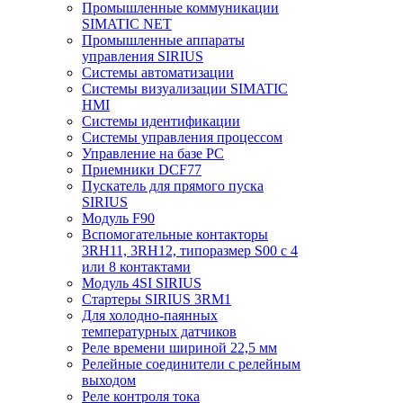
Промышленные коммуникации
SIMATIC NET
Промышленные аппараты
управления SIRIUS
Системы автоматизации
Системы визуализации SIMATIC
HMI
Системы идентификации
Системы управления процессом
Управление на базе РС
Приемники DCF77
Пускатель для прямого пуска
SIRIUS
Модуль F90
Вспомогательные контакторы
3RH11, 3RH12, типоразмер S00 с 4
или 8 контактами
Модуль 4SI SIRIUS
Стартеры SIRIUS 3RM1
Для холодно-паянных
температурных датчиков
Реле времени шириной 22,5 мм
Релейные соединители с релейным
выходом
Реле контроля тока