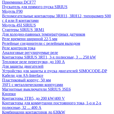
Приемники DCF77
Пускатель для прямого пуска SIRIUS
Модуль F90
Вспомогательные контакторы 3RH11, 3RH12, типоразмер S00
с 4 или 8 контактами
Модуль 4SI SIRIUS
Стартеры SIRIUS 3RM1
Для холодно-паянных температурных датчиков
Реле времени шириной 22,5 мм
Релейные соединители с релейным выходом
Реле контроля тока
Аналоговые регулируемые реле
Контакторы SIRIUS 3RT1, 3-х полюсные, 3 ... 250 kW
Тепловое реле перегрузки, до 100 A
Для защиты двигателей
Устройство для защиты и пуска двигателей SIMOCODE-DP
Кабели для AS-Interface
Пластиковый корпус, 50 мм
3SF1 с металлическими корпусами
Магнитные выключатели SIRIUS 3SE6
Кнопки
Контакторы 3TB5, до 200 kW/400 V
Контакторы для коммутации постоянного тока, 1-о и 2-х
полюсные, 32 ... 400 A
Комбинации контакторов до 630kW