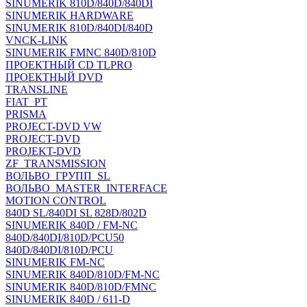
SINUMERIK 810D/840D/840DI
SINUMERIK HARDWARE
SINUMERIK 810D/840DI/840D
VNCK-LINK
SINUMERIK FMNC 840D/810D
ПРОЕКТНЫЙ CD TLPRO
ПРОЕКТНЫЙ DVD
TRANSLINE
FIAT_PT
PRISMA
PROJECT-DVD VW
PROJECT-DVD
PROJEKT-DVD
ZF_TRANSMISSION
ВОЛЬВО_ГРУПП_SL
ВОЛЬВО_MASTER_INTERFACE
MOTION CONTROL
840D SL/840DI SL 828D/802D
SINUMERIK 840D / FM-NC
840D/840DI/810D/PCU50
840D/840DI/810D/PCU
SINUMERIK FM-NC
SINUMERIK 840D/810D/FM-NC
SINUMERIK 840D/810D/FMNC
SINUMERIK 840D / 611-D