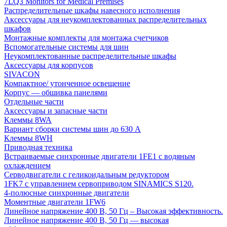
7LQ3 Monitors for Medical Premises
Распределительные шкафы навесного исполнения
Аксессуары для неукомплектованных распределительных
шкафов
Монтажные комплекты для монтажа счетчиков
Вспомогательные системы для шин
Неукомплектованные распределительные шкафы
Аксессуары для корпусов
SIVACON
Компактное/ утонченное освещение
Корпус — обшивка панелями
Отдельные части
Аксессуары и запасные части
Клеммы 8WA
Вариант сборки системы шин до 630 A
Клеммы 8WH
Приводная техника
Встраиваемые синхронные двигатели 1FE1 с водяным
охлаждением
Серводвигатели с геликоидальным редуктором
1FK7 с управлением сервоприводом SINAMICS S120.
4-полюсные синхронные двигатели
Моментные двигатели 1FW6
Линейное напряжение 400 В, 50 Гц – Высокая эффективность.
Линейное напряжение 400 В, 50 Гц — высокая