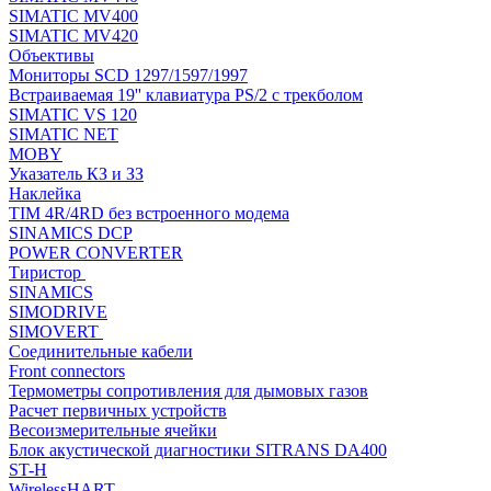
SIMATIC MV400
SIMATIC MV420
Объективы
Мониторы SCD 1297/1597/1997
Встраиваемая 19'' клавиатура PS/2 с трекболом
SIMATIC VS 120
SIMATIC NET
MOBY
Указатель КЗ и ЗЗ
Наклейка
TIM 4R/4RD без встроенного модема
SINAMICS DCP
POWER CONVERTER
Тиристор
SINAMICS
SIMODRIVE
SIMOVERT
Соединительные кабели
Front connectors
Термометры сопротивления для дымовых газов
Расчет первичных устройств
Весоизмерительные ячейки
Блок акустической диагностики SITRANS DA400
ST-H
WirelessHART