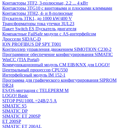
Контакторы 3TF2, 3-полюсные, 2.2 ... 4 кВт
Контакторы 3TG10 c винтовыми и плоскими клеммами
Контакторы 3TH2, 4- и 8-полюсные
Пускатель 3TK1, до 1000 kW/400 V
Трансформаторы тока утечки 3UL23
Пакет Switch ES Пускатель двигателя
Компактные FailSafe модули с AS-интерфейсом
Дроссели SIDAC-D
ION PROFIBUS DP SPY T001
Контроллер управления движением SIMOTION C230-2
Программное обеспечение конфигурирования SIMATIC
WinCC (TIA Portal)
Коммуникационный модуль CM EIB/KNX для LOGO!
Центральный процессор CPU550
Интерфейсный модуль IM 152-1
Программа для графического конфигурирования SIPROM
DR24
ES/OS-миграция с TELEPERM M
LOGO! Basic
SITOP PSU100L =24В/2,5 A
SIMATIC S5
SIMATIC DP
SIMATIC ET 200SP
ET 200SP
SIMATIC ET 200AL