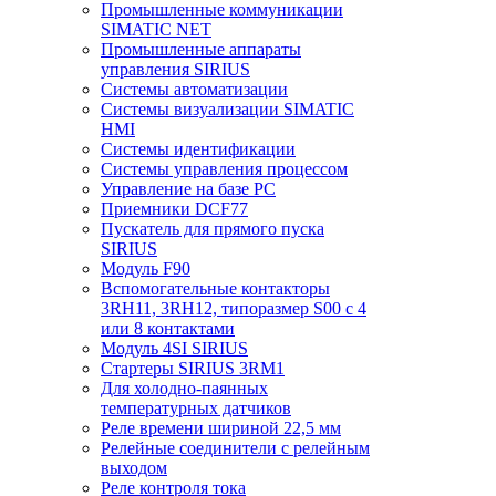
Промышленные коммуникации
SIMATIC NET
Промышленные аппараты
управления SIRIUS
Системы автоматизации
Системы визуализации SIMATIC
HMI
Системы идентификации
Системы управления процессом
Управление на базе РС
Приемники DCF77
Пускатель для прямого пуска
SIRIUS
Модуль F90
Вспомогательные контакторы
3RH11, 3RH12, типоразмер S00 с 4
или 8 контактами
Модуль 4SI SIRIUS
Стартеры SIRIUS 3RM1
Для холодно-паянных
температурных датчиков
Реле времени шириной 22,5 мм
Релейные соединители с релейным
выходом
Реле контроля тока