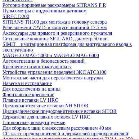
Роторно-поршневые расходомеры SITRANS F R
Пульсометры с индуктивным датчиком
SIREC D200
SITRANS TH100 для монтажа в головку сенсора
Реле времени 7PV15 в корпусе шириной 17.5 мм
Аксессуары для прямого и реверсивного пускателя
Сигнальные колонны SIGUARD, диаметр 50 mm
SIMIT – имитационная платформа для виртуального ввода в
эксплуатацию
MAGFLO MAG 5000 и MAGFLO MAG 6000
Автоматизация и безопасность зданий
Крепление на монтажную плату
Устройства управления передачей 3KC ATC3100
Монтажные части для переключателя нагрузки
Навеска и встраивание
Для подключения на шины
Фронтальное крепление
Плавкие вставки LV HRC
Предохранительные вставки NH SITOR
Цилиндрические предохранительные вставки SITOR
Держатели для плавких вставок LV HRC
1-полюсные, коммутируемые
Для сборных шин с межосевым расстоянием 40 мм
СС класс предохранителей и держателей предохранителей