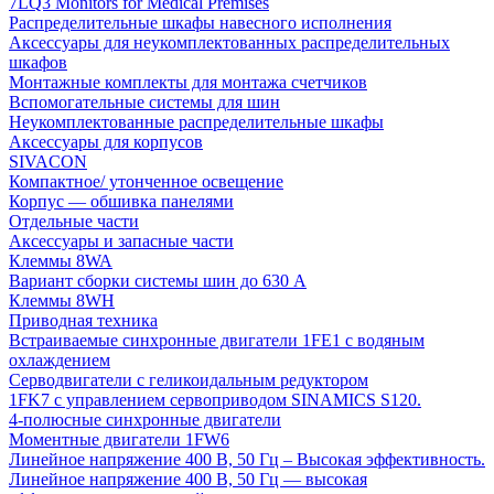
7LQ3 Monitors for Medical Premises
Распределительные шкафы навесного исполнения
Аксессуары для неукомплектованных распределительных
шкафов
Монтажные комплекты для монтажа счетчиков
Вспомогательные системы для шин
Неукомплектованные распределительные шкафы
Аксессуары для корпусов
SIVACON
Компактное/ утонченное освещение
Корпус — обшивка панелями
Отдельные части
Аксессуары и запасные части
Клеммы 8WA
Вариант сборки системы шин до 630 A
Клеммы 8WH
Приводная техника
Встраиваемые синхронные двигатели 1FE1 с водяным
охлаждением
Серводвигатели с геликоидальным редуктором
1FK7 с управлением сервоприводом SINAMICS S120.
4-полюсные синхронные двигатели
Моментные двигатели 1FW6
Линейное напряжение 400 В, 50 Гц – Высокая эффективность.
Линейное напряжение 400 В, 50 Гц — высокая