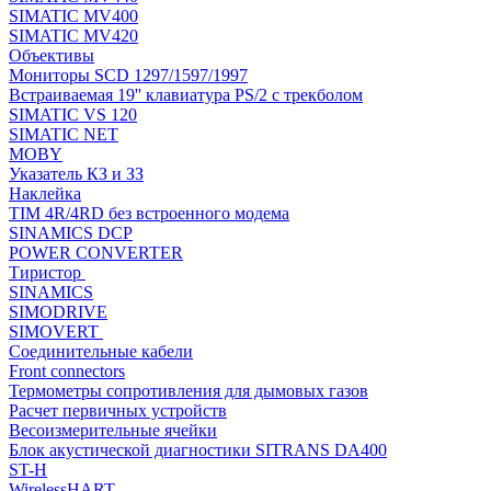
SIMATIC MV400
SIMATIC MV420
Объективы
Мониторы SCD 1297/1597/1997
Встраиваемая 19'' клавиатура PS/2 с трекболом
SIMATIC VS 120
SIMATIC NET
MOBY
Указатель КЗ и ЗЗ
Наклейка
TIM 4R/4RD без встроенного модема
SINAMICS DCP
POWER CONVERTER
Тиристор
SINAMICS
SIMODRIVE
SIMOVERT
Соединительные кабели
Front connectors
Термометры сопротивления для дымовых газов
Расчет первичных устройств
Весоизмерительные ячейки
Блок акустической диагностики SITRANS DA400
ST-H
WirelessHART