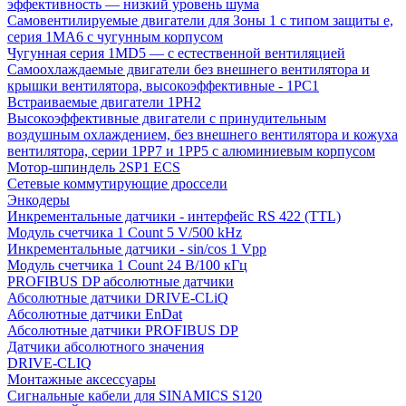
эффективность — низкий уровень шума
Самовентилируемые двигатели для Зоны 1 с типом защиты e,
серия 1MA6 с чугунным корпусом
Чугунная серия 1MD5 — с естественной вентиляцией
Самоохлаждаемые двигатели без внешнего вентилятора и
крышки вентилятора, высокоэффективные - 1PC1
Встраиваемые двигатели 1PH2
Высокоэффективные двигатели с принудительным
воздушным охлаждением, без внешнего вентилятора и кожуха
вентилятора, серии 1PP7 и 1PP5 с алюминиевым корпусом
Мотор-шпиндель 2SP1 ECS
Сетевые коммутирующие дроссели
Энкодеры
Инкрементальные датчики - интерфейс RS 422 (TTL)
Модуль счетчика 1 Count 5 V/500 kHz
Инкрементальные датчики - sin/cos 1 Vpp
Модуль счетчика 1 Count 24 В/100 кГц
PROFIBUS DP абсолютные датчики
Абсолютные датчики DRIVE-CLiQ
Абсолютные датчики EnDat
Абсолютные датчики PROFIBUS DP
Датчики абсолютного значения
DRIVE-CLIQ
Монтажные аксессуары
Сигнальные кабели для SINAMICS S120