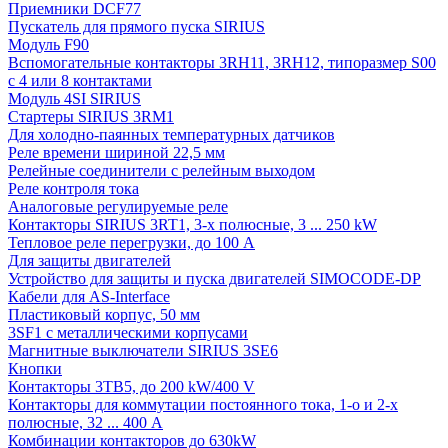
Приемники DCF77
Пускатель для прямого пуска SIRIUS
Модуль F90
Вспомогательные контакторы 3RH11, 3RH12, типоразмер S00
с 4 или 8 контактами
Модуль 4SI SIRIUS
Стартеры SIRIUS 3RM1
Для холодно-паянных температурных датчиков
Реле времени шириной 22,5 мм
Релейные соединители с релейным выходом
Реле контроля тока
Аналоговые регулируемые реле
Контакторы SIRIUS 3RT1, 3-х полюсные, 3 ... 250 kW
Тепловое реле перегрузки, до 100 A
Для защиты двигателей
Устройство для защиты и пуска двигателей SIMOCODE-DP
Кабели для AS-Interface
Пластиковый корпус, 50 мм
3SF1 с металлическими корпусами
Магнитные выключатели SIRIUS 3SE6
Кнопки
Контакторы 3TB5, до 200 kW/400 V
Контакторы для коммутации постоянного тока, 1-о и 2-х
полюсные, 32 ... 400 A
Комбинации контакторов до 630kW