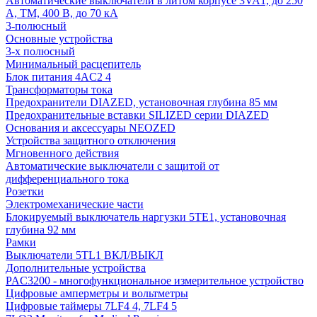
Автоматические выключатели в литом корпусе 3VA1, до 250
А, TM, 400 В, до 70 кА
3-полюсный
Основные устройства
3-х полюсный
Минимальный расцепитель
Блок питания 4AC2 4
Трансформаторы тока
Предохранители DIAZED, установочная глубина 85 мм
Предохранительные вставки SILIZED серии DIAZED
Основания и аксессуары NEOZED
Устройства защитного отключения
Мгновенного действия
Автоматические выключатели с защитой от
дифференциального тока
Розетки
Электромеханические части
Блокируемый выключатель наргузки 5TE1, установочная
глубина 92 мм
Рамки
Выключатели 5TL1 ВКЛ/ВЫКЛ
Дополнительные устройства
PAC3200 - многофункциональное измерительное устройство
Цифровые амперметры и вольтметры
Цифровые таймеры 7LF4 4, 7LF4 5