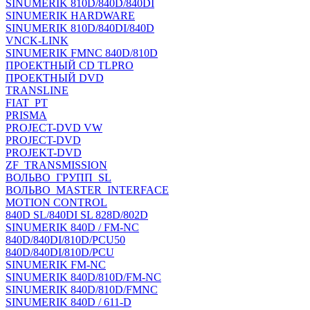
SINUMERIK 810D/840D/840DI
SINUMERIK HARDWARE
SINUMERIK 810D/840DI/840D
VNCK-LINK
SINUMERIK FMNC 840D/810D
ПРОЕКТНЫЙ CD TLPRO
ПРОЕКТНЫЙ DVD
TRANSLINE
FIAT_PT
PRISMA
PROJECT-DVD VW
PROJECT-DVD
PROJEKT-DVD
ZF_TRANSMISSION
ВОЛЬВО_ГРУПП_SL
ВОЛЬВО_MASTER_INTERFACE
MOTION CONTROL
840D SL/840DI SL 828D/802D
SINUMERIK 840D / FM-NC
840D/840DI/810D/PCU50
840D/840DI/810D/PCU
SINUMERIK FM-NC
SINUMERIK 840D/810D/FM-NC
SINUMERIK 840D/810D/FMNC
SINUMERIK 840D / 611-D