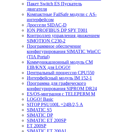
Пакет Switch ES Пускатель
двигателя
Компактные FailSafe модули с AS-
интерфейсом
Дроссели SIDAC-D
ION PROFIBUS DP SPY T001
Контроллер управления движением
SIMOTION C230-2
Программное обеспечение
конфигурирования SIMATIC WinCC
(TIA Portal)
Коммуникационный модуль CM
EIB/KNX для LOGO!
Центральный процессор CPU550
Интерфейсный модуль IM 152-1
Программа для графического
конфигурирования SIPROM DR24
ES/OS-миграция с TELEPERM M
LOGO! Basic
SITOP PSU100L =24В/2,5 A
SIMATIC S5
SIMATIC DP
SIMATIC ET 200SP
ET 200SP
SIMATIC ET 200AL