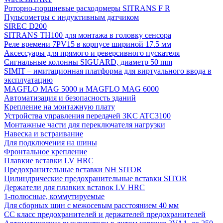
Роторно-поршневые расходомеры SITRANS F R
Пульсометры с индуктивным датчиком
SIREC D200
SITRANS TH100 для монтажа в головку сенсора
Реле времени 7PV15 в корпусе шириной 17.5 мм
Аксессуары для прямого и реверсивного пускателя
Сигнальные колонны SIGUARD, диаметр 50 mm
SIMIT – имитационная платформа для виртуального ввода в
эксплуатацию
MAGFLO MAG 5000 и MAGFLO MAG 6000
Автоматизация и безопасность зданий
Крепление на монтажную плату
Устройства управления передачей 3KC ATC3100
Монтажные части для переключателя нагрузки
Навеска и встраивание
Для подключения на шины
Фронтальное крепление
Плавкие вставки LV HRC
Предохранительные вставки NH SITOR
Цилиндрические предохранительные вставки SITOR
Держатели для плавких вставок LV HRC
1-полюсные, коммутируемые
Для сборных шин с межосевым расстоянием 40 мм
СС класс предохранителей и держателей предохранителей