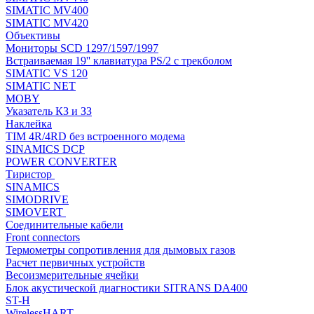
SIMATIC MV400
SIMATIC MV420
Объективы
Мониторы SCD 1297/1597/1997
Встраиваемая 19'' клавиатура PS/2 с трекболом
SIMATIC VS 120
SIMATIC NET
MOBY
Указатель КЗ и ЗЗ
Наклейка
TIM 4R/4RD без встроенного модема
SINAMICS DCP
POWER CONVERTER
Тиристор
SINAMICS
SIMODRIVE
SIMOVERT
Соединительные кабели
Front connectors
Термометры сопротивления для дымовых газов
Расчет первичных устройств
Весоизмерительные ячейки
Блок акустической диагностики SITRANS DA400
ST-H
WirelessHART