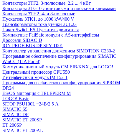
Контакторы 3TF2, 3-полюсные, 2.2 ... 4 кВт
Контакторы 3TG10 c винтовыми и плоскими клеммами
Контакторы 3TH2, 4- и 8-полюсные
Пускатель 3TK1, до 1000 kW/400 V
Трансформаторы тока утечки 3UL23
Пакет Switch ES Пускатель двигателя
Компактные FailSafe модули с AS-интерфейсом
Дроссели SIDAC-D
ION PROFIBUS DP SPY T001
Контроллер управления движением SIMOTION C230-2
Программное обеспечение конфигурирования SIMATIC
WinCC (TIA Portal)
Коммуникационный модуль CM EIB/KNX для LOGO!
Центральный процессор CPU550
Интерфейсный модуль IM 152-1
Программа для графического конфигурирования SIPROM
DR24
ES/OS-миграция с TELEPERM M
LOGO! Basic
SITOP PSU100L =24В/2,5 A
SIMATIC S5
SIMATIC DP
SIMATIC ET 200SP
ET 200SP
SIMATIC ET 200AL