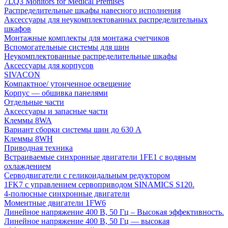
7LQ3 Monitors for Medical Premises
Распределительные шкафы навесного исполнения
Аксессуары для неукомплектованных распределительных
шкафов
Монтажные комплекты для монтажа счетчиков
Вспомогательные системы для шин
Неукомплектованные распределительные шкафы
Аксессуары для корпусов
SIVACON
Компактное/ утонченное освещение
Корпус — обшивка панелями
Отдельные части
Аксессуары и запасные части
Клеммы 8WA
Вариант сборки системы шин до 630 A
Клеммы 8WH
Приводная техника
Встраиваемые синхронные двигатели 1FE1 с водяным
охлаждением
Серводвигатели с геликоидальным редуктором
1FK7 с управлением сервоприводом SINAMICS S120.
4-полюсные синхронные двигатели
Моментные двигатели 1FW6
Линейное напряжение 400 В, 50 Гц – Высокая эффективность.
Линейное напряжение 400 В, 50 Гц — высокая