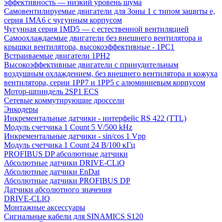
эффективность — низкий уровень шума
Самовентилируемые двигатели для Зоны 1 с типом защиты e,
серия 1MA6 с чугунным корпусом
Чугунная серия 1MD5 — с естественной вентиляцией
Самоохлаждаемые двигатели без внешнего вентилятора и
крышки вентилятора, высокоэффективные - 1PC1
Встраиваемые двигатели 1PH2
Высокоэффективные двигатели с принудительным
воздушным охлаждением, без внешнего вентилятора и кожуха
вентилятора, серии 1PP7 и 1PP5 с алюминиевым корпусом
Мотор-шпиндель 2SP1 ECS
Сетевые коммутирующие дроссели
Энкодеры
Инкрементальные датчики - интерфейс RS 422 (TTL)
Модуль счетчика 1 Count 5 V/500 kHz
Инкрементальные датчики - sin/cos 1 Vpp
Модуль счетчика 1 Count 24 В/100 кГц
PROFIBUS DP абсолютные датчики
Абсолютные датчики DRIVE-CLiQ
Абсолютные датчики EnDat
Абсолютные датчики PROFIBUS DP
Датчики абсолютного значения
DRIVE-CLIQ
Монтажные аксессуары
Сигнальные кабели для SINAMICS S120