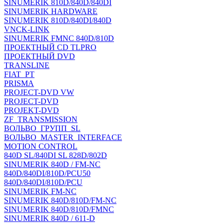
SINUMERIK 810D/840D/840DI
SINUMERIK HARDWARE
SINUMERIK 810D/840DI/840D
VNCK-LINK
SINUMERIK FMNC 840D/810D
ПРОЕКТНЫЙ CD TLPRO
ПРОЕКТНЫЙ DVD
TRANSLINE
FIAT_PT
PRISMA
PROJECT-DVD VW
PROJECT-DVD
PROJEKT-DVD
ZF_TRANSMISSION
ВОЛЬВО_ГРУПП_SL
ВОЛЬВО_MASTER_INTERFACE
MOTION CONTROL
840D SL/840DI SL 828D/802D
SINUMERIK 840D / FM-NC
840D/840DI/810D/PCU50
840D/840DI/810D/PCU
SINUMERIK FM-NC
SINUMERIK 840D/810D/FM-NC
SINUMERIK 840D/810D/FMNC
SINUMERIK 840D / 611-D