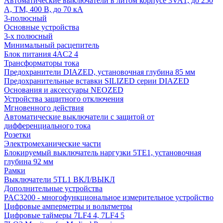
Автоматические выключатели в литом корпусе 3VA1, до 250
А, TM, 400 В, до 70 кА
3-полюсный
Основные устройства
3-х полюсный
Минимальный расцепитель
Блок питания 4AC2 4
Трансформаторы тока
Предохранители DIAZED, установочная глубина 85 мм
Предохранительные вставки SILIZED серии DIAZED
Основания и аксессуары NEOZED
Устройства защитного отключения
Мгновенного действия
Автоматические выключатели с защитой от
дифференциального тока
Розетки
Электромеханические части
Блокируемый выключатель наргузки 5TE1, установочная
глубина 92 мм
Рамки
Выключатели 5TL1 ВКЛ/ВЫКЛ
Дополнительные устройства
PAC3200 - многофункциональное измерительное устройство
Цифровые амперметры и вольтметры
Цифровые таймеры 7LF4 4, 7LF4 5