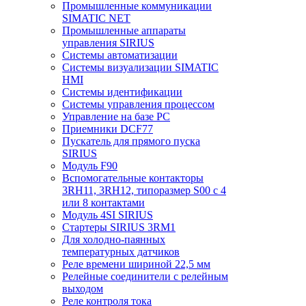
Промышленные коммуникации
SIMATIC NET
Промышленные аппараты
управления SIRIUS
Системы автоматизации
Системы визуализации SIMATIC
HMI
Системы идентификации
Системы управления процессом
Управление на базе РС
Приемники DCF77
Пускатель для прямого пуска
SIRIUS
Модуль F90
Вспомогательные контакторы
3RH11, 3RH12, типоразмер S00 с 4
или 8 контактами
Модуль 4SI SIRIUS
Стартеры SIRIUS 3RM1
Для холодно-паянных
температурных датчиков
Реле времени шириной 22,5 мм
Релейные соединители с релейным
выходом
Реле контроля тока