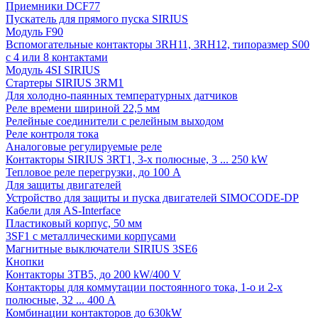
Приемники DCF77
Пускатель для прямого пуска SIRIUS
Модуль F90
Вспомогательные контакторы 3RH11, 3RH12, типоразмер S00
с 4 или 8 контактами
Модуль 4SI SIRIUS
Стартеры SIRIUS 3RM1
Для холодно-паянных температурных датчиков
Реле времени шириной 22,5 мм
Релейные соединители с релейным выходом
Реле контроля тока
Аналоговые регулируемые реле
Контакторы SIRIUS 3RT1, 3-х полюсные, 3 ... 250 kW
Тепловое реле перегрузки, до 100 A
Для защиты двигателей
Устройство для защиты и пуска двигателей SIMOCODE-DP
Кабели для AS-Interface
Пластиковый корпус, 50 мм
3SF1 с металлическими корпусами
Магнитные выключатели SIRIUS 3SE6
Кнопки
Контакторы 3TB5, до 200 kW/400 V
Контакторы для коммутации постоянного тока, 1-о и 2-х
полюсные, 32 ... 400 A
Комбинации контакторов до 630kW