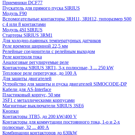
Приемники DCF77
Пускатель для прямого пуска SIRIUS
Модуль F90
Вспомогательные контакторы 3RH11, 3RH12, типоразмер S00
с 4 или 8 контактами
Модуль 4SI SIRIUS
Стартеры SIRIUS 3RM1
Для холодно-паянных температурных датчиков
Реле времени шириной 22,5 мм
Релейные соединители с релейным выходом
Реле контроля тока
Аналоговые регулируемые реле
Контакторы SIRIUS 3RT1, 3-х полюсные, 3 ... 250 kW
Тепловое реле перегрузки, до 100 A
Для защиты двигателей
Устройство для защиты и пуска двигателей SIMOCODE-DP
Кабели для AS-Interface
Пластиковый корпус, 50 мм
3SF1 с металлическими корпусами
Магнитные выключатели SIRIUS 3SE6
Кнопки
Контакторы 3TB5, до 200 kW/400 V
Контакторы для коммутации постоянного тока, 1-о и 2-х
полюсные, 32 ... 400 A
Комбинации контакторов до 630kW