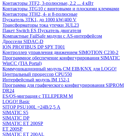
Контакторы 3TF2, 3-полюсные, 2.2 ... 4 кВт
Контакторы 3TG10 c винтовыми и плоскими клеммами
Контакторы 3TH2, 4- и 8-полюсные
Пускатель 3TK1, до 1000 kW/400 V
Трансформаторы тока утечки 3UL23
Пакет Switch ES Пускатель двигателя
Компактные FailSafe модули с AS-интерфейсом
Дроссели SIDAC-D
ION PROFIBUS DP SPY T001
Контроллер управления движением SIMOTION C230-2
Программное обеспечение конфигурирования SIMATIC
WinCC (TIA Portal)
Коммуникационный модуль CM EIB/KNX для LOGO!
Центральный процессор CPU550
Интерфейсный модуль IM 152-1
Программа для графического конфигурирования SIPROM
DR24
ES/OS-миграция с TELEPERM M
LOGO! Basic
SITOP PSU100L =24В/2,5 A
SIMATIC S5
SIMATIC DP
SIMATIC ET 200SP
ET 200SP
SIMATIC ET 200AL