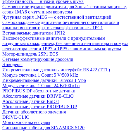
эффективность — низкий уровень шума
Самовентилируемые двигатели для Зоны 1 с типом защиты e,
серия 1MA6 с чугунным корпусом
Чугунная серия 1MD5 — с естественной вентиляцией
Самоохлаждаемые двигатели без внешнего вентилятора и
крышки вентилятора, высокоэффективные - 1PC1
Встраиваемые двигатели 1PH2
Высокоэффективные двигатели с принудительным
воздушным охлаждением, без внешнего вентилятора и кожуха
вентилятора, серии 1PP7 и 1PP5 с алюминиевым корпусом
Мотор-шпиндель 2SP1 ECS
Сетевые коммутирующие дроссели
Энкодеры
Инкрементальные датчики - интерфейс RS 422 (TTL)
Модуль счетчика 1 Count 5 V/500 kHz
Инкрементальные датчики - sin/cos 1 Vpp
Модуль счетчика 1 Count 24 В/100 кГц
PROFIBUS DP абсолютные датчики
Абсолютные датчики DRIVE-CLiQ
Абсолютные датчики EnDat
Абсолютные датчики PROFIBUS DP
Датчики абсолютного значения
DRIVE-CLIQ
Монтажные аксессуары
Сигнальные кабели для SINAMICS S120