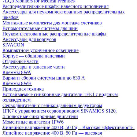
7LQ3 Monitors for Medical Premises
Распределительные шкафы навесного исполнения
Аксессуары для неукомплектованных распределительных
шкафов
Монтажные комплекты для монтажа счетчиков
Вспомогательные системы для шин
Неукомплектованные распределительные шкафы
Аксессуары для корпусов
SIVACON
Компактное/ утонченное освещение
Корпус — обшивка панелями
Отдельные части
Аксессуары и запасные части
Клеммы 8WA
Вариант сборки системы шин до 630 A
Клеммы 8WH
Приводная техника
Встраиваемые синхронные двигатели 1FE1 с водяным
охлаждением
Серводвигатели с геликоидальным редуктором
1FK7 с управлением сервоприводом SINAMICS S120.
4-полюсные синхронные двигатели
Моментные двигатели 1FW6
Линейное напряжение 400 В, 50 Гц – Высокая эффективность.
Линейное напряжение 400 В, 50 Гц — высокая