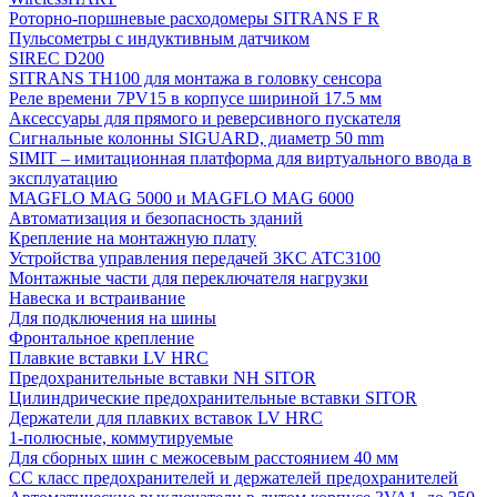
Роторно-поршневые расходомеры SITRANS F R
Пульсометры с индуктивным датчиком
SIREC D200
SITRANS TH100 для монтажа в головку сенсора
Реле времени 7PV15 в корпусе шириной 17.5 мм
Аксессуары для прямого и реверсивного пускателя
Сигнальные колонны SIGUARD, диаметр 50 mm
SIMIT – имитационная платформа для виртуального ввода в
эксплуатацию
MAGFLO MAG 5000 и MAGFLO MAG 6000
Автоматизация и безопасность зданий
Крепление на монтажную плату
Устройства управления передачей 3KC ATC3100
Монтажные части для переключателя нагрузки
Навеска и встраивание
Для подключения на шины
Фронтальное крепление
Плавкие вставки LV HRC
Предохранительные вставки NH SITOR
Цилиндрические предохранительные вставки SITOR
Держатели для плавких вставок LV HRC
1-полюсные, коммутируемые
Для сборных шин с межосевым расстоянием 40 мм
СС класс предохранителей и держателей предохранителей