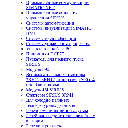
Промышленные коммуникации
SIMATIC NET
Промышленные аппараты
управления SIRIUS
Системы автоматизации
Системы визуализации SIMATIC
HMI
Системы идентификации
Системы управления процессом
Управление на базе РС
Приемники DCF77
Пускатель для прямого пуска
SIRIUS
Модуль F90
Вспомогательные контакторы
3RH11, 3RH12, типоразмер S00 с 4
или 8 контактами
Модуль 4SI SIRIUS
Стартеры SIRIUS 3RM1
Для холодно-паянных
температурных датчиков
Реле времени шириной 22,5 мм
Релейные соединители с релейным
выходом
Реле контроля тока