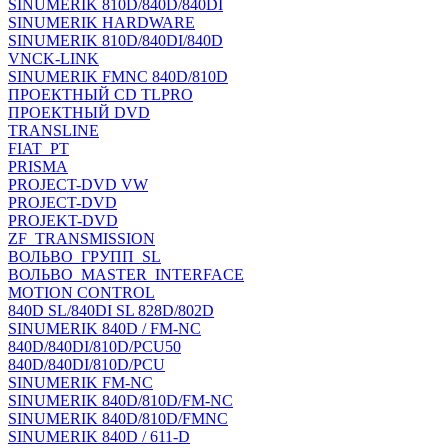
SINUMERIK 810D/840D/840DI
SINUMERIK HARDWARE
SINUMERIK 810D/840DI/840D
VNCK-LINK
SINUMERIK FMNC 840D/810D
ПРОЕКТНЫЙ CD TLPRO
ПРОЕКТНЫЙ DVD
TRANSLINE
FIAT_PT
PRISMA
PROJECT-DVD VW
PROJECT-DVD
PROJEKT-DVD
ZF_TRANSMISSION
ВОЛЬВО_ГРУПП_SL
ВОЛЬВО_MASTER_INTERFACE
MOTION CONTROL
840D SL/840DI SL 828D/802D
SINUMERIK 840D / FM-NC
840D/840DI/810D/PCU50
840D/840DI/810D/PCU
SINUMERIK FM-NC
SINUMERIK 840D/810D/FM-NC
SINUMERIK 840D/810D/FMNC
SINUMERIK 840D / 611-D