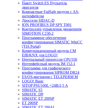
Пакет Switch ES Пускатель
двигателя
Компактные FailSafe модули с AS-
интерфейсом
Дроссели SIDAC-D
ION PROFIBUS DP SPY T001
Контроллер управления движением
SIMOTION C230-2
Программное обеспечение
конфигурирования SIMATIC WinCC
(TIA Portal)
Коммуникационный модуль CM
EIB/KNX для LOGO!
Центральный процессор CPU550
Интерфейсный модуль IM 152-1
Программа для графического
конфигурирования SIPROM DR24
ES/OS-миграция с TELEPERM M
LOGO! Basic
SITOP PSU100L =24В/2,5 A
SIMATIC S5
SIMATIC DP
SIMATIC ET 200SP
ET 200SP
SIMATIC ET 200AL