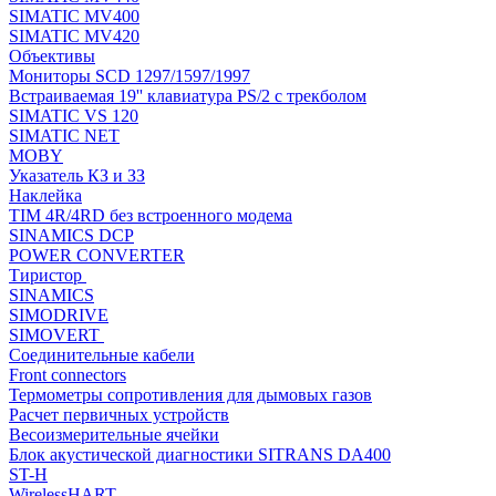
SIMATIC MV400
SIMATIC MV420
Объективы
Мониторы SCD 1297/1597/1997
Встраиваемая 19'' клавиатура PS/2 с трекболом
SIMATIC VS 120
SIMATIC NET
MOBY
Указатель КЗ и ЗЗ
Наклейка
TIM 4R/4RD без встроенного модема
SINAMICS DCP
POWER CONVERTER
Тиристор
SINAMICS
SIMODRIVE
SIMOVERT
Соединительные кабели
Front connectors
Термометры сопротивления для дымовых газов
Расчет первичных устройств
Весоизмерительные ячейки
Блок акустической диагностики SITRANS DA400
ST-H
WirelessHART