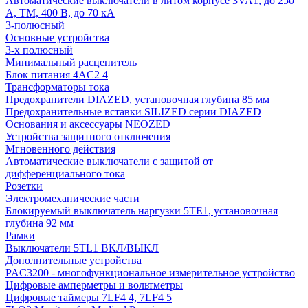
Автоматические выключатели в литом корпусе 3VA1, до 250
А, TM, 400 В, до 70 кА
3-полюсный
Основные устройства
3-х полюсный
Минимальный расцепитель
Блок питания 4AC2 4
Трансформаторы тока
Предохранители DIAZED, установочная глубина 85 мм
Предохранительные вставки SILIZED серии DIAZED
Основания и аксессуары NEOZED
Устройства защитного отключения
Мгновенного действия
Автоматические выключатели с защитой от
дифференциального тока
Розетки
Электромеханические части
Блокируемый выключатель наргузки 5TE1, установочная
глубина 92 мм
Рамки
Выключатели 5TL1 ВКЛ/ВЫКЛ
Дополнительные устройства
PAC3200 - многофункциональное измерительное устройство
Цифровые амперметры и вольтметры
Цифровые таймеры 7LF4 4, 7LF4 5