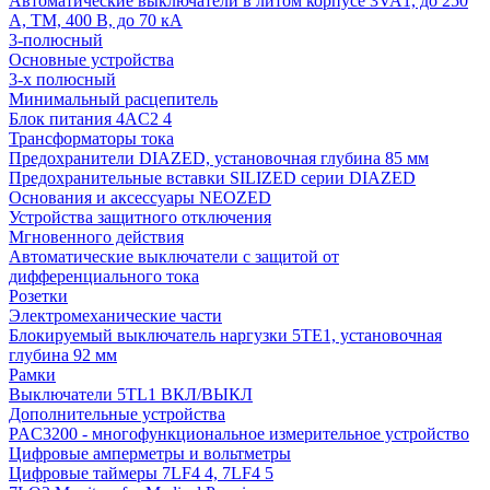
Автоматические выключатели в литом корпусе 3VA1, до 250
А, TM, 400 В, до 70 кА
3-полюсный
Основные устройства
3-х полюсный
Минимальный расцепитель
Блок питания 4AC2 4
Трансформаторы тока
Предохранители DIAZED, установочная глубина 85 мм
Предохранительные вставки SILIZED серии DIAZED
Основания и аксессуары NEOZED
Устройства защитного отключения
Мгновенного действия
Автоматические выключатели с защитой от
дифференциального тока
Розетки
Электромеханические части
Блокируемый выключатель наргузки 5TE1, установочная
глубина 92 мм
Рамки
Выключатели 5TL1 ВКЛ/ВЫКЛ
Дополнительные устройства
PAC3200 - многофункциональное измерительное устройство
Цифровые амперметры и вольтметры
Цифровые таймеры 7LF4 4, 7LF4 5