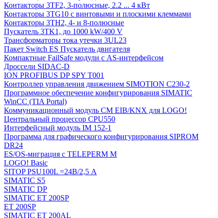
Контакторы 3TF2, 3-полюсные, 2.2 ... 4 кВт
Контакторы 3TG10 c винтовыми и плоскими клеммами
Контакторы 3TH2, 4- и 8-полюсные
Пускатель 3TK1, до 1000 kW/400 V
Трансформаторы тока утечки 3UL23
Пакет Switch ES Пускатель двигателя
Компактные FailSafe модули с AS-интерфейсом
Дроссели SIDAC-D
ION PROFIBUS DP SPY T001
Контроллер управления движением SIMOTION C230-2
Программное обеспечение конфигурирования SIMATIC
WinCC (TIA Portal)
Коммуникационный модуль CM EIB/KNX для LOGO!
Центральный процессор CPU550
Интерфейсный модуль IM 152-1
Программа для графического конфигурирования SIPROM
DR24
ES/OS-миграция с TELEPERM M
LOGO! Basic
SITOP PSU100L =24В/2,5 A
SIMATIC S5
SIMATIC DP
SIMATIC ET 200SP
ET 200SP
SIMATIC ET 200AL