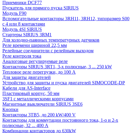
Приемники DCF77
Пускатель для прямого пуска SIRIUS
Модуль F90
Вспомогательные контакторы 3RH11, 3RH12, типоразмер S00
с 4 или 8 контактами
Модуль 4SI SIRIUS
Стартеры SIRIUS 3RM1
Для холодно-паянных температурных датчиков
Реле времени шириной 22,5 мм
Релейные соединители с релейным выходом
Реле контроля тока
Аналоговые регулируемые реле
Контакторы SIRIUS 3RT1, 3-х полюсные, 3 ... 250 kW
Тепловое реле перегрузки, до 100 A
Для защиты двигателей
Устройство для защиты и пуска двигателей SIMOCODE-DP
Кабели для AS-Interface
Пластиковый корпус, 50 мм
3SF1 с металлическими корпусами
Магнитные выключатели SIRIUS 3SE6
Кнопки
Контакторы 3TB5, до 200 kW/400 V
Контакторы для коммутации постоянного тока, 1-о и 2-х
полюсные, 32 ... 400 A
Комбинации контакторов до 630kW