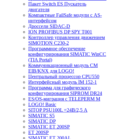
Пакет Switch ES Пускатель
двигателя
Компактные FailSafe модули с AS-
интерфейсом
Дроссели SIDAC-D
ION PROFIBUS DP SPY T001
Контроллер управления движением
SIMOTION C230-2
Программное обеспечение
конфигурирования SIMATIC WinCC
(TIA Portal)
Коммуникационный модуль CM
EIB/KNX для LOGO!
Центральный процессор CPU550
Интерфейсный модуль IM 152-1
Программа для графического
конфигурирования SIPROM DR24
ES/OS-миграция с TELEPERM M
LOGO! Basic
SITOP PSU100L =24В/2,5 A
SIMATIC S5
SIMATIC DP
SIMATIC ET 200SP
ET 200SP
SIMATIC ET 200AL