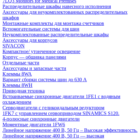
7LQ3 Monitors for Medical Premises
Распределительные шкафы навесного исполнения
Аксессуары для неукомплектованных распределительных
шкафов
Монтажные комплекты для монтажа счетчиков
Вспомогательные системы для шин
Неукомплектованные распределительные шкафы
Аксессуары для корпусов
SIVACON
Компактное/ утонченное освещение
Корпус — обшивка панелями
Отдельные части
Аксессуары и запасные части
Клеммы 8WA
Вариант сборки системы шин до 630 A
Клеммы 8WH
Приводная техника
Встраиваемые синхронные двигатели 1FE1 с водяным
охлаждением
Серводвигатели с геликоидальным редуктором
1FK7 с управлением сервоприводом SINAMICS S120.
4-полюсные синхронные двигатели
Моментные двигатели 1FW6
Линейное напряжение 400 В, 50 Гц – Высокая эффективность.
Линейное напряжение 400 В, 50 Гц — высокая