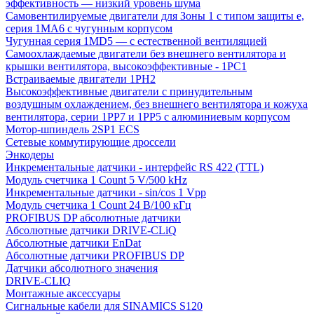
эффективность — низкий уровень шума
Самовентилируемые двигатели для Зоны 1 с типом защиты e,
серия 1MA6 с чугунным корпусом
Чугунная серия 1MD5 — с естественной вентиляцией
Самоохлаждаемые двигатели без внешнего вентилятора и
крышки вентилятора, высокоэффективные - 1PC1
Встраиваемые двигатели 1PH2
Высокоэффективные двигатели с принудительным
воздушным охлаждением, без внешнего вентилятора и кожуха
вентилятора, серии 1PP7 и 1PP5 с алюминиевым корпусом
Мотор-шпиндель 2SP1 ECS
Сетевые коммутирующие дроссели
Энкодеры
Инкрементальные датчики - интерфейс RS 422 (TTL)
Модуль счетчика 1 Count 5 V/500 kHz
Инкрементальные датчики - sin/cos 1 Vpp
Модуль счетчика 1 Count 24 В/100 кГц
PROFIBUS DP абсолютные датчики
Абсолютные датчики DRIVE-CLiQ
Абсолютные датчики EnDat
Абсолютные датчики PROFIBUS DP
Датчики абсолютного значения
DRIVE-CLIQ
Монтажные аксессуары
Сигнальные кабели для SINAMICS S120