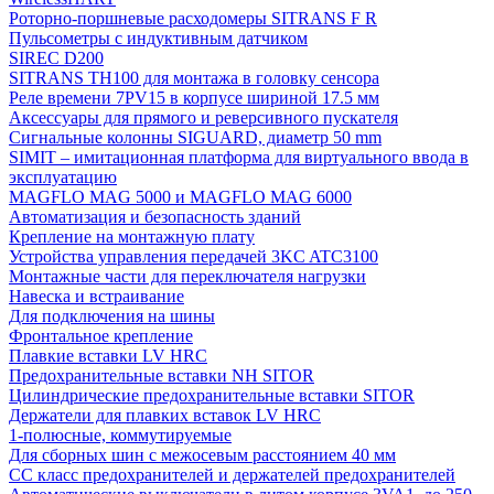
Роторно-поршневые расходомеры SITRANS F R
Пульсометры с индуктивным датчиком
SIREC D200
SITRANS TH100 для монтажа в головку сенсора
Реле времени 7PV15 в корпусе шириной 17.5 мм
Аксессуары для прямого и реверсивного пускателя
Сигнальные колонны SIGUARD, диаметр 50 mm
SIMIT – имитационная платформа для виртуального ввода в
эксплуатацию
MAGFLO MAG 5000 и MAGFLO MAG 6000
Автоматизация и безопасность зданий
Крепление на монтажную плату
Устройства управления передачей 3KC ATC3100
Монтажные части для переключателя нагрузки
Навеска и встраивание
Для подключения на шины
Фронтальное крепление
Плавкие вставки LV HRC
Предохранительные вставки NH SITOR
Цилиндрические предохранительные вставки SITOR
Держатели для плавких вставок LV HRC
1-полюсные, коммутируемые
Для сборных шин с межосевым расстоянием 40 мм
СС класс предохранителей и держателей предохранителей