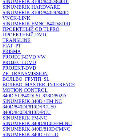
SINUMERIK 810D/840D/840DI
SINUMERIK HARDWARE
SINUMERIK 810D/840DI/840D
VNCK-LINK
SINUMERIK FMNC 840D/810D
ПРОЕКТНЫЙ CD TLPRO
ПРОЕКТНЫЙ DVD
TRANSLINE
FIAT_PT
PRISMA
PROJECT-DVD VW
PROJECT-DVD
PROJEKT-DVD
ZF_TRANSMISSION
ВОЛЬВО_ГРУПП_SL
ВОЛЬВО_MASTER_INTERFACE
MOTION CONTROL
840D SL/840DI SL 828D/802D
SINUMERIK 840D / FM-NC
840D/840DI/810D/PCU50
840D/840DI/810D/PCU
SINUMERIK FM-NC
SINUMERIK 840D/810D/FM-NC
SINUMERIK 840D/810D/FMNC
SINUMERIK 840D / 611-D