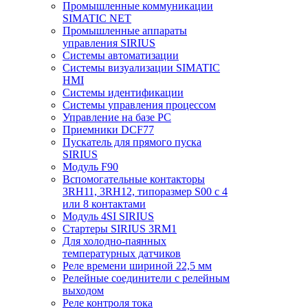
Промышленные коммуникации
SIMATIC NET
Промышленные аппараты
управления SIRIUS
Системы автоматизации
Системы визуализации SIMATIC
HMI
Системы идентификации
Системы управления процессом
Управление на базе РС
Приемники DCF77
Пускатель для прямого пуска
SIRIUS
Модуль F90
Вспомогательные контакторы
3RH11, 3RH12, типоразмер S00 с 4
или 8 контактами
Модуль 4SI SIRIUS
Стартеры SIRIUS 3RM1
Для холодно-паянных
температурных датчиков
Реле времени шириной 22,5 мм
Релейные соединители с релейным
выходом
Реле контроля тока