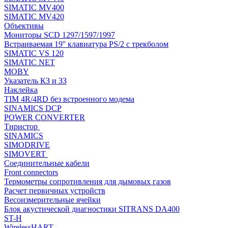
SIMATIC MV400
SIMATIC MV420
Объективы
Мониторы SCD 1297/1597/1997
Встраиваемая 19'' клавиатура PS/2 с трекболом
SIMATIC VS 120
SIMATIC NET
MOBY
Указатель КЗ и ЗЗ
Наклейка
TIM 4R/4RD без встроенного модема
SINAMICS DCP
POWER CONVERTER
Тиристор
SINAMICS
SIMODRIVE
SIMOVERT
Соединительные кабели
Front connectors
Термометры сопротивления для дымовых газов
Расчет первичных устройств
Весоизмерительные ячейки
Блок акустической диагностики SITRANS DA400
ST-H
WirelessHART