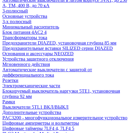
Автоматические выключатели в литом корпусе 3VA1, до 250
А, TM, 400 В, до 70 кА
3-полюсный
Основные устройства
3-х полюсный
Минимальный расцепитель
Блок питания 4AC2 4
Трансформаторы тока
Предохранители DIAZED, установочная глубина 85 мм
Предохранительные вставки SILIZED серии DIAZED
Основания и аксессуары NEOZED
Устройства защитного отключения
Мгновенного действия
Автоматические выключатели с защитой от
дифференциального тока
Розетки
Электромеханические части
Блокируемый выключатель наргузки 5TE1, установочная
глубина 92 мм
Рамки
Выключатели 5TL1 ВКЛ/ВЫКЛ
Дополнительные устройства
PAC3200 - многофункциональное измерительное устройство
Цифровые амперметры и вольтметры
Цифровые таймеры 7LF4 4, 7LF4 5