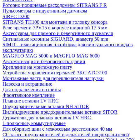
Роторно-поршневые расходомеры SITRANS F R
Пульсометры с индуктивным датчиком
SIREC D200
SITRANS TH100 для монтажа в головку сенсора
Реле времени 7PV15 в корпусе шириной 17.5 мм
Аксессуары для прямого и реверсивного пускателя
Сигнальные колонны SIGUARD, диаметр 50 mm
SIMIT – имитационная платформа для виртуального ввода в
эксплуатацию
MAGFLO MAG 5000 и MAGFLO MAG 6000
Автоматизация и безопасность зданий
Крепление на монтажную плату
Устройства управления передачей 3KC ATC3100
Монтажные части для переключателя нагрузки
Навеска и встраивание
Для подключения на шины
Фронтальное крепление
Плавкие вставки LV HRC
Предохранительные вставки NH SITOR
Цилиндрические предохранительные вставки SITOR
Держатели для плавких вставок LV HRC
1-полюсные, коммутируемые
Для сборных шин с межосевым расстоянием 40 мм
СС класс предохранителей и держателей предохранителей