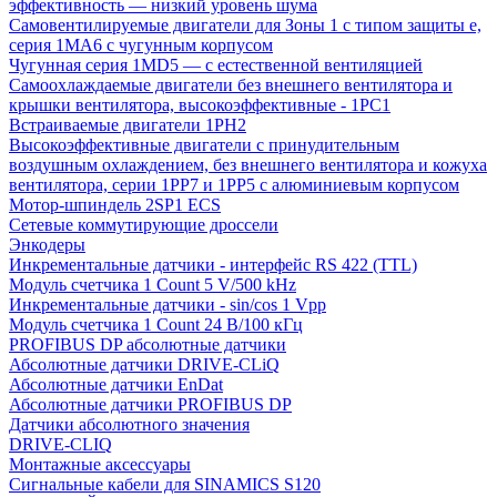
эффективность — низкий уровень шума
Самовентилируемые двигатели для Зоны 1 с типом защиты e,
серия 1MA6 с чугунным корпусом
Чугунная серия 1MD5 — с естественной вентиляцией
Самоохлаждаемые двигатели без внешнего вентилятора и
крышки вентилятора, высокоэффективные - 1PC1
Встраиваемые двигатели 1PH2
Высокоэффективные двигатели с принудительным
воздушным охлаждением, без внешнего вентилятора и кожуха
вентилятора, серии 1PP7 и 1PP5 с алюминиевым корпусом
Мотор-шпиндель 2SP1 ECS
Сетевые коммутирующие дроссели
Энкодеры
Инкрементальные датчики - интерфейс RS 422 (TTL)
Модуль счетчика 1 Count 5 V/500 kHz
Инкрементальные датчики - sin/cos 1 Vpp
Модуль счетчика 1 Count 24 В/100 кГц
PROFIBUS DP абсолютные датчики
Абсолютные датчики DRIVE-CLiQ
Абсолютные датчики EnDat
Абсолютные датчики PROFIBUS DP
Датчики абсолютного значения
DRIVE-CLIQ
Монтажные аксессуары
Сигнальные кабели для SINAMICS S120