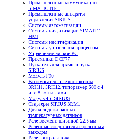
Промышленные коммуникации
SIMATIC NET
Промышленные аппараты
управления SIRIUS
Системы автоматизации
Системы визуализации SIMATIC
HMI
Системы идентификации
Системы управления процессом
Управление на базе РС
Приемники DCF77
Пускатель для прямого пуска
SIRIUS
Модуль F90
Вспомогательные контакторы
3RH11, 3RH12, типоразмер S00 с 4
или 8 контактами
Модуль 4SI SIRIUS
Стартеры SIRIUS 3RM1
Для холодно-паянных
температурных датчиков
Реле времени шириной 22,5 мм
Релейные соединители с релейным
выходом
Реле контроля тока