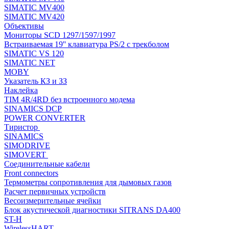
SIMATIC MV400
SIMATIC MV420
Объективы
Мониторы SCD 1297/1597/1997
Встраиваемая 19'' клавиатура PS/2 с трекболом
SIMATIC VS 120
SIMATIC NET
MOBY
Указатель КЗ и ЗЗ
Наклейка
TIM 4R/4RD без встроенного модема
SINAMICS DCP
POWER CONVERTER
Тиристор
SINAMICS
SIMODRIVE
SIMOVERT
Соединительные кабели
Front connectors
Термометры сопротивления для дымовых газов
Расчет первичных устройств
Весоизмерительные ячейки
Блок акустической диагностики SITRANS DA400
ST-H
WirelessHART