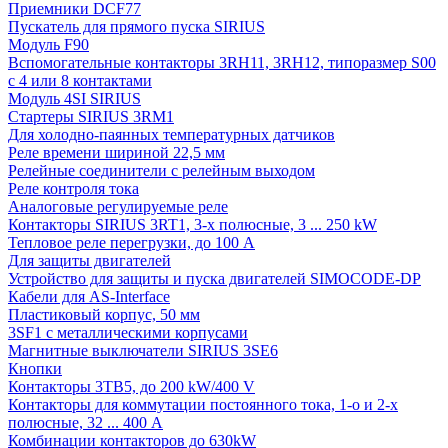
Приемники DCF77
Пускатель для прямого пуска SIRIUS
Модуль F90
Вспомогательные контакторы 3RH11, 3RH12, типоразмер S00
с 4 или 8 контактами
Модуль 4SI SIRIUS
Стартеры SIRIUS 3RM1
Для холодно-паянных температурных датчиков
Реле времени шириной 22,5 мм
Релейные соединители с релейным выходом
Реле контроля тока
Аналоговые регулируемые реле
Контакторы SIRIUS 3RT1, 3-х полюсные, 3 ... 250 kW
Тепловое реле перегрузки, до 100 A
Для защиты двигателей
Устройство для защиты и пуска двигателей SIMOCODE-DP
Кабели для AS-Interface
Пластиковый корпус, 50 мм
3SF1 с металлическими корпусами
Магнитные выключатели SIRIUS 3SE6
Кнопки
Контакторы 3TB5, до 200 kW/400 V
Контакторы для коммутации постоянного тока, 1-о и 2-х
полюсные, 32 ... 400 A
Комбинации контакторов до 630kW