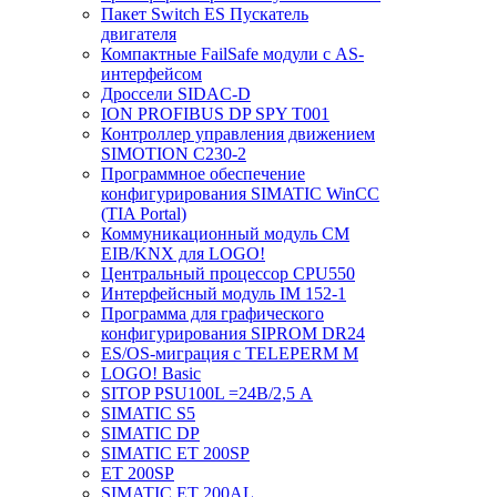
Пакет Switch ES Пускатель
двигателя
Компактные FailSafe модули с AS-
интерфейсом
Дроссели SIDAC-D
ION PROFIBUS DP SPY T001
Контроллер управления движением
SIMOTION C230-2
Программное обеспечение
конфигурирования SIMATIC WinCC
(TIA Portal)
Коммуникационный модуль CM
EIB/KNX для LOGO!
Центральный процессор CPU550
Интерфейсный модуль IM 152-1
Программа для графического
конфигурирования SIPROM DR24
ES/OS-миграция с TELEPERM M
LOGO! Basic
SITOP PSU100L =24В/2,5 A
SIMATIC S5
SIMATIC DP
SIMATIC ET 200SP
ET 200SP
SIMATIC ET 200AL