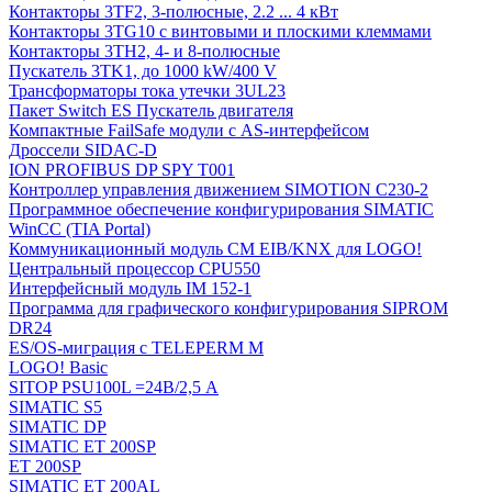
Контакторы 3TF2, 3-полюсные, 2.2 ... 4 кВт
Контакторы 3TG10 c винтовыми и плоскими клеммами
Контакторы 3TH2, 4- и 8-полюсные
Пускатель 3TK1, до 1000 kW/400 V
Трансформаторы тока утечки 3UL23
Пакет Switch ES Пускатель двигателя
Компактные FailSafe модули с AS-интерфейсом
Дроссели SIDAC-D
ION PROFIBUS DP SPY T001
Контроллер управления движением SIMOTION C230-2
Программное обеспечение конфигурирования SIMATIC
WinCC (TIA Portal)
Коммуникационный модуль CM EIB/KNX для LOGO!
Центральный процессор CPU550
Интерфейсный модуль IM 152-1
Программа для графического конфигурирования SIPROM
DR24
ES/OS-миграция с TELEPERM M
LOGO! Basic
SITOP PSU100L =24В/2,5 A
SIMATIC S5
SIMATIC DP
SIMATIC ET 200SP
ET 200SP
SIMATIC ET 200AL