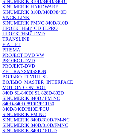
SINUMERIK 810D/840D/840DI
SINUMERIK HARDWARE
SINUMERIK 810D/840DI/840D
VNCK-LINK
SINUMERIK FMNC 840D/810D
ПРОЕКТНЫЙ CD TLPRO
ПРОЕКТНЫЙ DVD
TRANSLINE
FIAT_PT
PRISMA
PROJECT-DVD VW
PROJECT-DVD
PROJEKT-DVD
ZF_TRANSMISSION
ВОЛЬВО_ГРУПП_SL
ВОЛЬВО_MASTER_INTERFACE
MOTION CONTROL
840D SL/840DI SL 828D/802D
SINUMERIK 840D / FM-NC
840D/840DI/810D/PCU50
840D/840DI/810D/PCU
SINUMERIK FM-NC
SINUMERIK 840D/810D/FM-NC
SINUMERIK 840D/810D/FMNC
SINUMERIK 840D / 611-D