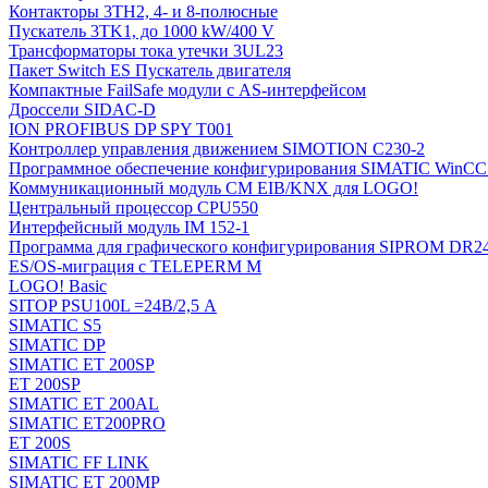
Контакторы 3TH2, 4- и 8-полюсные
Пускатель 3TK1, до 1000 kW/400 V
Трансформаторы тока утечки 3UL23
Пакет Switch ES Пускатель двигателя
Компактные FailSafe модули с AS-интерфейсом
Дроссели SIDAC-D
ION PROFIBUS DP SPY T001
Контроллер управления движением SIMOTION C230-2
Программное обеспечение конфигурирования SIMATIC WinCC (
Коммуникационный модуль CM EIB/KNX для LOGO!
Центральный процессор CPU550
Интерфейсный модуль IM 152-1
Программа для графического конфигурирования SIPROM DR2
ES/OS-миграция с TELEPERM M
LOGO! Basic
SITOP PSU100L =24В/2,5 A
SIMATIC S5
SIMATIC DP
SIMATIC ET 200SP
ET 200SP
SIMATIC ET 200AL
SIMATIC ET200PRO
ET 200S
SIMATIC FF LINK
SIMATIC ET 200MP