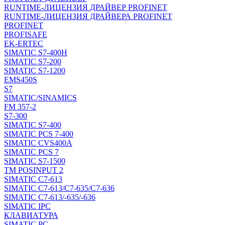
RUNTIME-ЛИЦЕНЗИЯ ДРАЙВЕР PROFINET
RUNTIME-ЛИЦЕНЗИЯ ДРАЙВЕРА PROFINET
PROFINET
PROFISAFE
EK-ERTEC
SIMATIC S7-400H
SIMATIC S7-200
SIMATIC S7-1200
EMS450S
S7
SIMATIC/SINAMICS
FM 357-2
S7-300
SIMATIC S7-400
SIMATIC PCS 7-400
SIMATIC CVS400A
SIMATIC PCS 7
SIMATIC S7-1500
TM POSINPUT 2
SIMATIC C7-613
SIMATIC C7-613/C7-635/C7-636
SIMATIC C7-613/-635/-636
SIMATIC IPC
КЛАВИАТУРА
SIMATIC PC