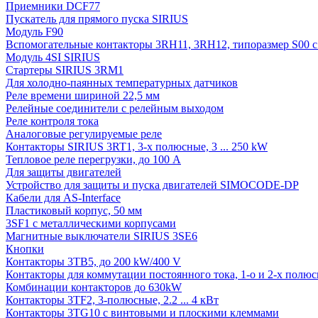
Приемники DCF77
Пускатель для прямого пуска SIRIUS
Модуль F90
Вспомогательные контакторы 3RH11, 3RH12, типоразмер S00 с 
Модуль 4SI SIRIUS
Стартеры SIRIUS 3RM1
Для холодно-паянных температурных датчиков
Реле времени шириной 22,5 мм
Релейные соединители с релейным выходом
Реле контроля тока
Аналоговые регулируемые реле
Контакторы SIRIUS 3RT1, 3-х полюсные, 3 ... 250 kW
Тепловое реле перегрузки, до 100 A
Для защиты двигателей
Устройство для защиты и пуска двигателей SIMOCODE-DP
Кабели для AS-Interface
Пластиковый корпус, 50 мм
3SF1 с металлическими корпусами
Магнитные выключатели SIRIUS 3SE6
Кнопки
Контакторы 3TB5, до 200 kW/400 V
Контакторы для коммутации постоянного тока, 1-о и 2-х полюсн
Комбинации контакторов до 630kW
Контакторы 3TF2, 3-полюсные, 2.2 ... 4 кВт
Контакторы 3TG10 c винтовыми и плоскими клеммами