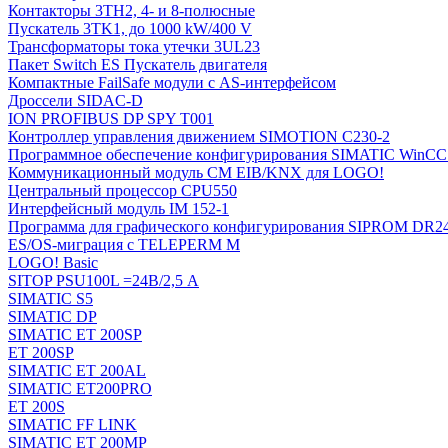
Контакторы 3TH2, 4- и 8-полюсные
Пускатель 3TK1, до 1000 kW/400 V
Трансформаторы тока утечки 3UL23
Пакет Switch ES Пускатель двигателя
Компактные FailSafe модули с AS-интерфейсом
Дроссели SIDAC-D
ION PROFIBUS DP SPY T001
Контроллер управления движением SIMOTION C230-2
Программное обеспечение конфигурирования SIMATIC WinCC (
Коммуникационный модуль CM EIB/KNX для LOGO!
Центральный процессор CPU550
Интерфейсный модуль IM 152-1
Программа для графического конфигурирования SIPROM DR2
ES/OS-миграция с TELEPERM M
LOGO! Basic
SITOP PSU100L =24В/2,5 A
SIMATIC S5
SIMATIC DP
SIMATIC ET 200SP
ET 200SP
SIMATIC ET 200AL
SIMATIC ET200PRO
ET 200S
SIMATIC FF LINK
SIMATIC ET 200MP