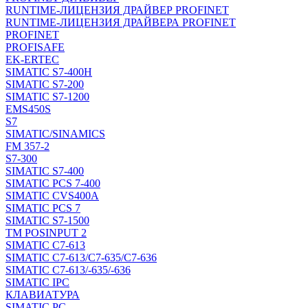
RUNTIME-ЛИЦЕНЗИЯ ДРАЙВЕР PROFINET
RUNTIME-ЛИЦЕНЗИЯ ДРАЙВЕРА PROFINET
PROFINET
PROFISAFE
EK-ERTEC
SIMATIC S7-400H
SIMATIC S7-200
SIMATIC S7-1200
EMS450S
S7
SIMATIC/SINAMICS
FM 357-2
S7-300
SIMATIC S7-400
SIMATIC PCS 7-400
SIMATIC CVS400A
SIMATIC PCS 7
SIMATIC S7-1500
TM POSINPUT 2
SIMATIC C7-613
SIMATIC C7-613/C7-635/C7-636
SIMATIC C7-613/-635/-636
SIMATIC IPC
КЛАВИАТУРА
SIMATIC PC