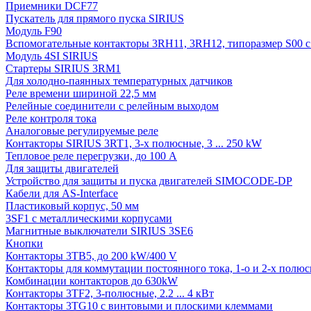
Приемники DCF77
Пускатель для прямого пуска SIRIUS
Модуль F90
Вспомогательные контакторы 3RH11, 3RH12, типоразмер S00 с 
Модуль 4SI SIRIUS
Стартеры SIRIUS 3RM1
Для холодно-паянных температурных датчиков
Реле времени шириной 22,5 мм
Релейные соединители с релейным выходом
Реле контроля тока
Аналоговые регулируемые реле
Контакторы SIRIUS 3RT1, 3-х полюсные, 3 ... 250 kW
Тепловое реле перегрузки, до 100 A
Для защиты двигателей
Устройство для защиты и пуска двигателей SIMOCODE-DP
Кабели для AS-Interface
Пластиковый корпус, 50 мм
3SF1 с металлическими корпусами
Магнитные выключатели SIRIUS 3SE6
Кнопки
Контакторы 3TB5, до 200 kW/400 V
Контакторы для коммутации постоянного тока, 1-о и 2-х полюсн
Комбинации контакторов до 630kW
Контакторы 3TF2, 3-полюсные, 2.2 ... 4 кВт
Контакторы 3TG10 c винтовыми и плоскими клеммами