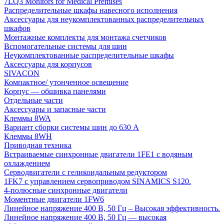
7LQ3 Monitors for Medical Premises
Распределительные шкафы навесного исполнения
Аксессуары для неукомплектованных распределительных
шкафов
Монтажные комплекты для монтажа счетчиков
Вспомогательные системы для шин
Неукомплектованные распределительные шкафы
Аксессуары для корпусов
SIVACON
Компактное/ утонченное освещение
Корпус — обшивка панелями
Отдельные части
Аксессуары и запасные части
Клеммы 8WA
Вариант сборки системы шин до 630 A
Клеммы 8WH
Приводная техника
Встраиваемые синхронные двигатели 1FE1 с водяным
охлаждением
Серводвигатели с геликоидальным редуктором
1FK7 с управлением сервоприводом SINAMICS S120.
4-полюсные синхронные двигатели
Моментные двигатели 1FW6
Линейное напряжение 400 В, 50 Гц – Высокая эффективность.
Линейное напряжение 400 В, 50 Гц — высокая