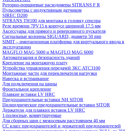
Роторно-поршневые расходомеры SITRANS F R
Пульсометры с индуктивным датчиком
SIREC D200
SITRANS TH100 для монтажа в головку сенсора
Реле времени 7PV15 в корпусе шириной 17.5 мм
Аксессуары для прямого и реверсивного пускателя
Сигнальные колонны SIGUARD, диаметр 50 mm
SIMIT – имитационная платформа для виртуального ввода в
эксплуатацию
MAGFLO MAG 5000 и MAGFLO MAG 6000
Автоматизация и безопасность зданий
Крепление на монтажную плату
Устройства управления передачей 3KC ATC3100
Монтажные части для переключателя нагрузки
Навеска и встраивание
Для подключения на шины
Фронтальное крепление
Плавкие вставки LV HRC
Предохранительные вставки NH SITOR
Цилиндрические предохранительные вставки SITOR
Держатели для плавких вставок LV HRC
1-полюсные, коммутируемые
Для сборных шин с межосевым расстоянием 40 мм
СС класс предохранителей и держателей предохранителей