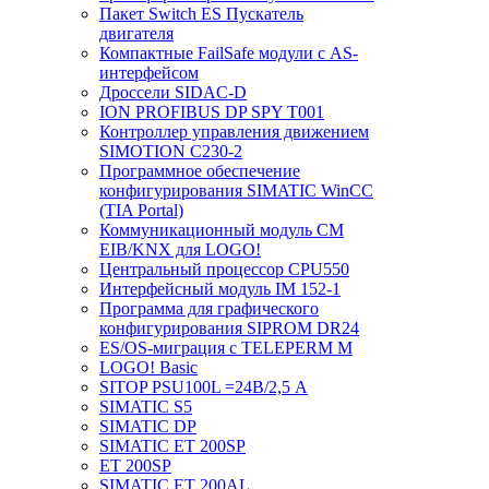
Пакет Switch ES Пускатель
двигателя
Компактные FailSafe модули с AS-
интерфейсом
Дроссели SIDAC-D
ION PROFIBUS DP SPY T001
Контроллер управления движением
SIMOTION C230-2
Программное обеспечение
конфигурирования SIMATIC WinCC
(TIA Portal)
Коммуникационный модуль CM
EIB/KNX для LOGO!
Центральный процессор CPU550
Интерфейсный модуль IM 152-1
Программа для графического
конфигурирования SIPROM DR24
ES/OS-миграция с TELEPERM M
LOGO! Basic
SITOP PSU100L =24В/2,5 A
SIMATIC S5
SIMATIC DP
SIMATIC ET 200SP
ET 200SP
SIMATIC ET 200AL