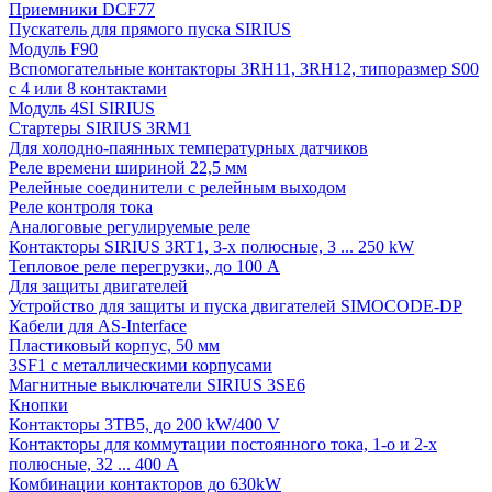
Приемники DCF77
Пускатель для прямого пуска SIRIUS
Модуль F90
Вспомогательные контакторы 3RH11, 3RH12, типоразмер S00
с 4 или 8 контактами
Модуль 4SI SIRIUS
Стартеры SIRIUS 3RM1
Для холодно-паянных температурных датчиков
Реле времени шириной 22,5 мм
Релейные соединители с релейным выходом
Реле контроля тока
Аналоговые регулируемые реле
Контакторы SIRIUS 3RT1, 3-х полюсные, 3 ... 250 kW
Тепловое реле перегрузки, до 100 A
Для защиты двигателей
Устройство для защиты и пуска двигателей SIMOCODE-DP
Кабели для AS-Interface
Пластиковый корпус, 50 мм
3SF1 с металлическими корпусами
Магнитные выключатели SIRIUS 3SE6
Кнопки
Контакторы 3TB5, до 200 kW/400 V
Контакторы для коммутации постоянного тока, 1-о и 2-х
полюсные, 32 ... 400 A
Комбинации контакторов до 630kW