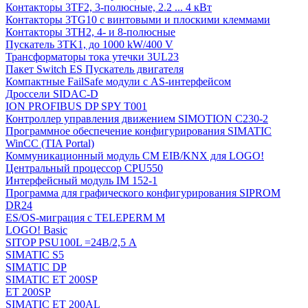
Контакторы 3TF2, 3-полюсные, 2.2 ... 4 кВт
Контакторы 3TG10 c винтовыми и плоскими клеммами
Контакторы 3TH2, 4- и 8-полюсные
Пускатель 3TK1, до 1000 kW/400 V
Трансформаторы тока утечки 3UL23
Пакет Switch ES Пускатель двигателя
Компактные FailSafe модули с AS-интерфейсом
Дроссели SIDAC-D
ION PROFIBUS DP SPY T001
Контроллер управления движением SIMOTION C230-2
Программное обеспечение конфигурирования SIMATIC
WinCC (TIA Portal)
Коммуникационный модуль CM EIB/KNX для LOGO!
Центральный процессор CPU550
Интерфейсный модуль IM 152-1
Программа для графического конфигурирования SIPROM
DR24
ES/OS-миграция с TELEPERM M
LOGO! Basic
SITOP PSU100L =24В/2,5 A
SIMATIC S5
SIMATIC DP
SIMATIC ET 200SP
ET 200SP
SIMATIC ET 200AL