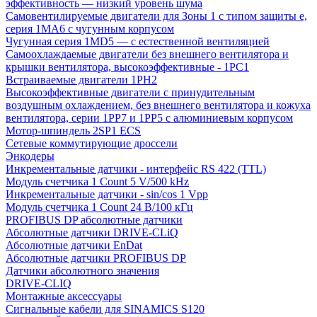
эффективность — низкий уровень шума
Самовентилируемые двигатели для Зоны 1 с типом защиты e,
серия 1MA6 с чугунным корпусом
Чугунная серия 1MD5 — с естественной вентиляцией
Самоохлаждаемые двигатели без внешнего вентилятора и
крышки вентилятора, высокоэффективные - 1PC1
Встраиваемые двигатели 1PH2
Высокоэффективные двигатели с принудительным
воздушным охлаждением, без внешнего вентилятора и кожуха
вентилятора, серии 1PP7 и 1PP5 с алюминиевым корпусом
Мотор-шпиндель 2SP1 ECS
Сетевые коммутирующие дроссели
Энкодеры
Инкрементальные датчики - интерфейс RS 422 (TTL)
Модуль счетчика 1 Count 5 V/500 kHz
Инкрементальные датчики - sin/cos 1 Vpp
Модуль счетчика 1 Count 24 В/100 кГц
PROFIBUS DP абсолютные датчики
Абсолютные датчики DRIVE-CLiQ
Абсолютные датчики EnDat
Абсолютные датчики PROFIBUS DP
Датчики абсолютного значения
DRIVE-CLIQ
Монтажные аксессуары
Сигнальные кабели для SINAMICS S120