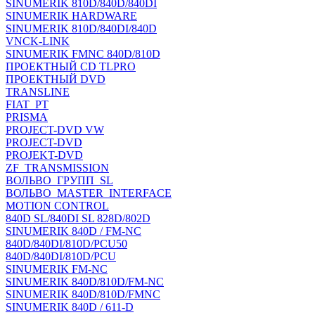
SINUMERIK 810D/840D/840DI
SINUMERIK HARDWARE
SINUMERIK 810D/840DI/840D
VNCK-LINK
SINUMERIK FMNC 840D/810D
ПРОЕКТНЫЙ CD TLPRO
ПРОЕКТНЫЙ DVD
TRANSLINE
FIAT_PT
PRISMA
PROJECT-DVD VW
PROJECT-DVD
PROJEKT-DVD
ZF_TRANSMISSION
ВОЛЬВО_ГРУПП_SL
ВОЛЬВО_MASTER_INTERFACE
MOTION CONTROL
840D SL/840DI SL 828D/802D
SINUMERIK 840D / FM-NC
840D/840DI/810D/PCU50
840D/840DI/810D/PCU
SINUMERIK FM-NC
SINUMERIK 840D/810D/FM-NC
SINUMERIK 840D/810D/FMNC
SINUMERIK 840D / 611-D