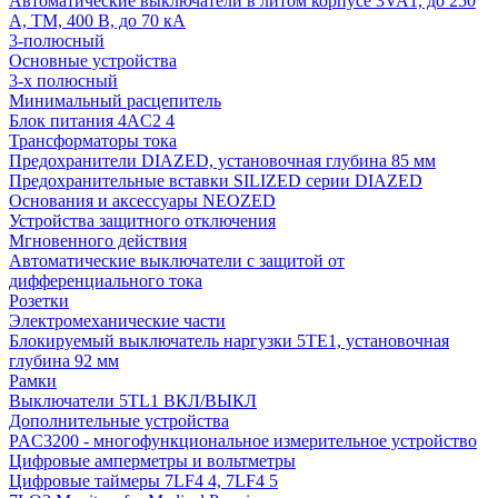
Автоматические выключатели в литом корпусе 3VA1, до 250
А, TM, 400 В, до 70 кА
3-полюсный
Основные устройства
3-х полюсный
Минимальный расцепитель
Блок питания 4AC2 4
Трансформаторы тока
Предохранители DIAZED, установочная глубина 85 мм
Предохранительные вставки SILIZED серии DIAZED
Основания и аксессуары NEOZED
Устройства защитного отключения
Мгновенного действия
Автоматические выключатели с защитой от
дифференциального тока
Розетки
Электромеханические части
Блокируемый выключатель наргузки 5TE1, установочная
глубина 92 мм
Рамки
Выключатели 5TL1 ВКЛ/ВЫКЛ
Дополнительные устройства
PAC3200 - многофункциональное измерительное устройство
Цифровые амперметры и вольтметры
Цифровые таймеры 7LF4 4, 7LF4 5