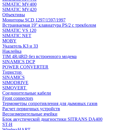
SIMATIC MV400
SIMATIC MV420
Объективы
Мониторы SCD 1297/1597/1997
Встраиваемая 19'' клавиатура PS/2 с трекболом
SIMATIC VS 120
SIMATIC NET
MOBY
Указатель КЗ и ЗЗ
Наклейка
TIM 4R/4RD без встроенного модема
SINAMICS DCP
POWER CONVERTER
Тиристор
SINAMICS
SIMODRIVE
SIMOVERT
Соединительные кабели
Front connectors
Термометры сопротивления для дымовых газов
Расчет первичных устройств
Весоизмерительные ячейки
Блок акустической диагностики SITRANS DA400
ST-H
WirelessHART