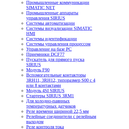
Промышленные коммуникации
SIMATIC NET
Промышленные аппараты
управления SIRIUS
Системы автоматизации
Системы визуализации SIMATIC
HMI
Системы идентификации
Системы управления процессом
Управление на базе РС
Приемники DCF77
Пускатель для прямого пуска
SIRIUS
Модуль F90
Вспомогательные контакторы
3RH11, 3RH12, типоразмер S00 с 4
или 8 контактами
Модуль 4SI SIRIUS
Стартеры SIRIUS 3RM1
Для холодно-паянных
температурных датчиков
Реле времени шириной 22,5 мм
Релейные соединители с релейным
выходом
Реле контроля тока