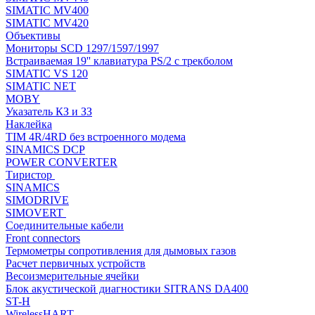
SIMATIC MV400
SIMATIC MV420
Объективы
Мониторы SCD 1297/1597/1997
Встраиваемая 19'' клавиатура PS/2 с трекболом
SIMATIC VS 120
SIMATIC NET
MOBY
Указатель КЗ и ЗЗ
Наклейка
TIM 4R/4RD без встроенного модема
SINAMICS DCP
POWER CONVERTER
Тиристор
SINAMICS
SIMODRIVE
SIMOVERT
Соединительные кабели
Front connectors
Термометры сопротивления для дымовых газов
Расчет первичных устройств
Весоизмерительные ячейки
Блок акустической диагностики SITRANS DA400
ST-H
WirelessHART