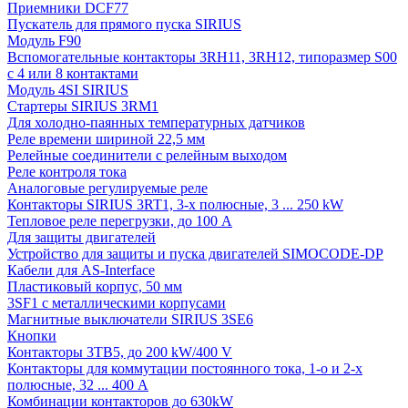
Приемники DCF77
Пускатель для прямого пуска SIRIUS
Модуль F90
Вспомогательные контакторы 3RH11, 3RH12, типоразмер S00
с 4 или 8 контактами
Модуль 4SI SIRIUS
Стартеры SIRIUS 3RM1
Для холодно-паянных температурных датчиков
Реле времени шириной 22,5 мм
Релейные соединители с релейным выходом
Реле контроля тока
Аналоговые регулируемые реле
Контакторы SIRIUS 3RT1, 3-х полюсные, 3 ... 250 kW
Тепловое реле перегрузки, до 100 A
Для защиты двигателей
Устройство для защиты и пуска двигателей SIMOCODE-DP
Кабели для AS-Interface
Пластиковый корпус, 50 мм
3SF1 с металлическими корпусами
Магнитные выключатели SIRIUS 3SE6
Кнопки
Контакторы 3TB5, до 200 kW/400 V
Контакторы для коммутации постоянного тока, 1-о и 2-х
полюсные, 32 ... 400 A
Комбинации контакторов до 630kW