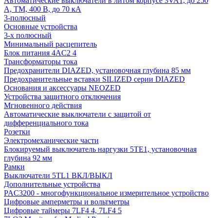
Автоматические выключатели в литом корпусе 3VA1, до 250
А, TM, 400 В, до 70 кА
3-полюсный
Основные устройства
3-х полюсный
Минимальный расцепитель
Блок питания 4AC2 4
Трансформаторы тока
Предохранители DIAZED, установочная глубина 85 мм
Предохранительные вставки SILIZED серии DIAZED
Основания и аксессуары NEOZED
Устройства защитного отключения
Мгновенного действия
Автоматические выключатели с защитой от
дифференциального тока
Розетки
Электромеханические части
Блокируемый выключатель наргузки 5TE1, установочная
глубина 92 мм
Рамки
Выключатели 5TL1 ВКЛ/ВЫКЛ
Дополнительные устройства
PAC3200 - многофункциональное измерительное устройство
Цифровые амперметры и вольтметры
Цифровые таймеры 7LF4 4, 7LF4 5