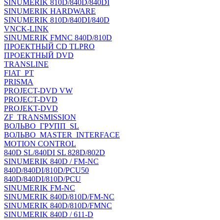
SINUMERIK 810D/840D/840DI
SINUMERIK HARDWARE
SINUMERIK 810D/840DI/840D
VNCK-LINK
SINUMERIK FMNC 840D/810D
ПРОЕКТНЫЙ CD TLPRO
ПРОЕКТНЫЙ DVD
TRANSLINE
FIAT_PT
PRISMA
PROJECT-DVD VW
PROJECT-DVD
PROJEKT-DVD
ZF_TRANSMISSION
ВОЛЬВО_ГРУПП_SL
ВОЛЬВО_MASTER_INTERFACE
MOTION CONTROL
840D SL/840DI SL 828D/802D
SINUMERIK 840D / FM-NC
840D/840DI/810D/PCU50
840D/840DI/810D/PCU
SINUMERIK FM-NC
SINUMERIK 840D/810D/FM-NC
SINUMERIK 840D/810D/FMNC
SINUMERIK 840D / 611-D