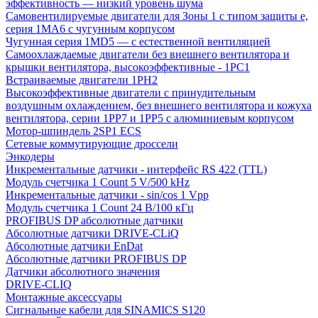
эффективность — низкий уровень шума
Самовентилируемые двигатели для Зоны 1 с типом защиты e,
серия 1MA6 с чугунным корпусом
Чугунная серия 1MD5 — с естественной вентиляцией
Самоохлаждаемые двигатели без внешнего вентилятора и
крышки вентилятора, высокоэффективные - 1PC1
Встраиваемые двигатели 1PH2
Высокоэффективные двигатели с принудительным
воздушным охлаждением, без внешнего вентилятора и кожуха
вентилятора, серии 1PP7 и 1PP5 с алюминиевым корпусом
Мотор-шпиндель 2SP1 ECS
Сетевые коммутирующие дроссели
Энкодеры
Инкрементальные датчики - интерфейс RS 422 (TTL)
Модуль счетчика 1 Count 5 V/500 kHz
Инкрементальные датчики - sin/cos 1 Vpp
Модуль счетчика 1 Count 24 В/100 кГц
PROFIBUS DP абсолютные датчики
Абсолютные датчики DRIVE-CLiQ
Абсолютные датчики EnDat
Абсолютные датчики PROFIBUS DP
Датчики абсолютного значения
DRIVE-CLIQ
Монтажные аксессуары
Сигнальные кабели для SINAMICS S120