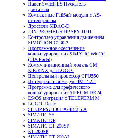
Пакет Switch ES Пускатель
двигателя
Компактные FailSafe модули с AS-
интерфейсом
Дроссели SIDAC-D
ION PROFIBUS DP SPY T001
Контроллер управления движением
SIMOTION C230-2
Программное обеспечение
конфигурирования SIMATIC WinCC
(TIA Portal)
Коммуникационный модуль CM
EIB/KNX для LOGO!
Центральный процессор CPU550
Интерфейсный модуль IM 152-1
Программа для графического
конфигурирования SIPROM DR24
ES/OS-миграция с TELEPERM M
LOGO! Basic
SITOP PSU100L =24В/2,5 A
SIMATIC S5
SIMATIC DP
SIMATIC ET 200SP
ET 200SP
SIMATIC ET 200AL