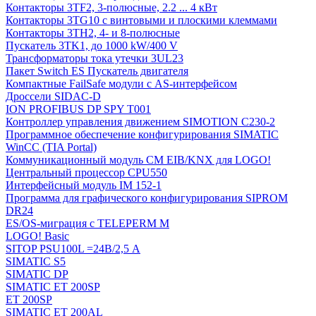
Контакторы 3TF2, 3-полюсные, 2.2 ... 4 кВт
Контакторы 3TG10 c винтовыми и плоскими клеммами
Контакторы 3TH2, 4- и 8-полюсные
Пускатель 3TK1, до 1000 kW/400 V
Трансформаторы тока утечки 3UL23
Пакет Switch ES Пускатель двигателя
Компактные FailSafe модули с AS-интерфейсом
Дроссели SIDAC-D
ION PROFIBUS DP SPY T001
Контроллер управления движением SIMOTION C230-2
Программное обеспечение конфигурирования SIMATIC
WinCC (TIA Portal)
Коммуникационный модуль CM EIB/KNX для LOGO!
Центральный процессор CPU550
Интерфейсный модуль IM 152-1
Программа для графического конфигурирования SIPROM
DR24
ES/OS-миграция с TELEPERM M
LOGO! Basic
SITOP PSU100L =24В/2,5 A
SIMATIC S5
SIMATIC DP
SIMATIC ET 200SP
ET 200SP
SIMATIC ET 200AL