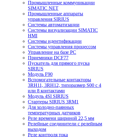
Промышленные коммуникации
SIMATIC NET
Промышленные аппараты
управления SIRIUS
Системы автоматизации
Системы визуализации SIMATIC
HMI
Системы идентификации
Системы управления процессом
Управление на базе РС
Приемники DCF77
Пускатель для прямого пуска
SIRIUS
Модуль F90
Вспомогательные контакторы
3RH11, 3RH12, типоразмер S00 с 4
или 8 контактами
Модуль 4SI SIRIUS
Стартеры SIRIUS 3RM1
Для холодно-паянных
температурных датчиков
Реле времени шириной 22,5 мм
Релейные соединители с релейным
выходом
Реле контроля тока