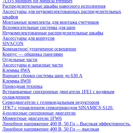
7LQ3 Monitors for Medical Premises
Распределительные шкафы навесного исполнения
Аксессуары для неукомплектованных распределительных
шкафов
Монтажные комплекты для монтажа счетчиков
Вспомогательные системы для шин
Неукомплектованные распределительные шкафы
Аксессуары для корпусов
SIVACON
Компактное/ утонченное освещение
Корпус — обшивка панелями
Отдельные части
Аксессуары и запасные части
Клеммы 8WA
Вариант сборки системы шин до 630 A
Клеммы 8WH
Приводная техника
Встраиваемые синхронные двигатели 1FE1 с водяным
охлаждением
Серводвигатели с геликоидальным редуктором
1FK7 с управлением сервоприводом SINAMICS S120.
4-полюсные синхронные двигатели
Моментные двигатели 1FW6
Линейное напряжение 400 В, 50 Гц – Высокая эффективность.
Линейное напряжение 400 В, 50 Гц — высокая