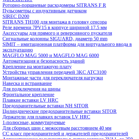
Роторно-поршневые расходомеры SITRANS F R
Пульсометры с индуктивным датчиком
SIREC D200
SITRANS TH100 для монтажа в головку сенсора
Реле времени 7PV15 в корпусе шириной 17.5 мм
Аксессуары для прямого и реверсивного пускателя
Сигнальные колонны SIGUARD, диаметр 50 mm
SIMIT – имитационная платформа для виртуального ввода в
эксплуатацию
MAGFLO MAG 5000 и MAGFLO MAG 6000
Автоматизация и безопасность зданий
Крепление на монтажную плату
Устройства управления передачей 3KC ATC3100
Монтажные части для переключателя нагрузки
Навеска и встраивание
Для подключения на шины
Фронтальное крепление
Плавкие вставки LV HRC
Предохранительные вставки NH SITOR
Цилиндрические предохранительные вставки SITOR
Держатели для плавких вставок LV HRC
1-полюсные, коммутируемые
Для сборных шин с межосевым расстоянием 40 мм
СС класс предохранителей и держателей предохранителей