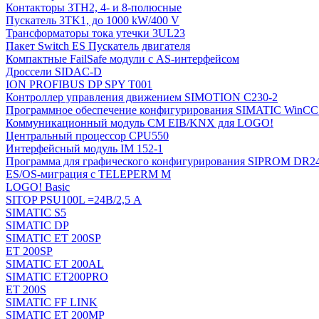
Контакторы 3TH2, 4- и 8-полюсные
Пускатель 3TK1, до 1000 kW/400 V
Трансформаторы тока утечки 3UL23
Пакет Switch ES Пускатель двигателя
Компактные FailSafe модули с AS-интерфейсом
Дроссели SIDAC-D
ION PROFIBUS DP SPY T001
Контроллер управления движением SIMOTION C230-2
Программное обеспечение конфигурирования SIMATIC WinCC (
Коммуникационный модуль CM EIB/KNX для LOGO!
Центральный процессор CPU550
Интерфейсный модуль IM 152-1
Программа для графического конфигурирования SIPROM DR2
ES/OS-миграция с TELEPERM M
LOGO! Basic
SITOP PSU100L =24В/2,5 A
SIMATIC S5
SIMATIC DP
SIMATIC ET 200SP
ET 200SP
SIMATIC ET 200AL
SIMATIC ET200PRO
ET 200S
SIMATIC FF LINK
SIMATIC ET 200MP