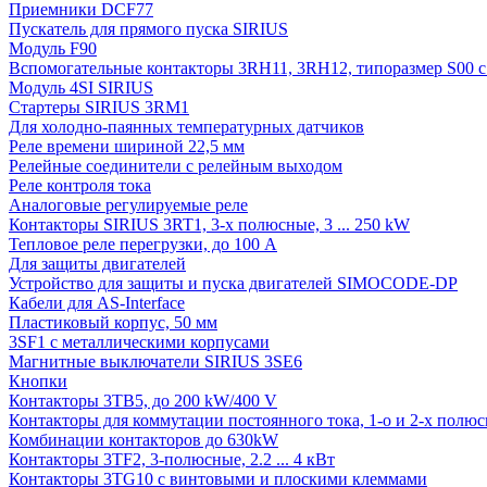
Приемники DCF77
Пускатель для прямого пуска SIRIUS
Модуль F90
Вспомогательные контакторы 3RH11, 3RH12, типоразмер S00 с 
Модуль 4SI SIRIUS
Стартеры SIRIUS 3RM1
Для холодно-паянных температурных датчиков
Реле времени шириной 22,5 мм
Релейные соединители с релейным выходом
Реле контроля тока
Аналоговые регулируемые реле
Контакторы SIRIUS 3RT1, 3-х полюсные, 3 ... 250 kW
Тепловое реле перегрузки, до 100 A
Для защиты двигателей
Устройство для защиты и пуска двигателей SIMOCODE-DP
Кабели для AS-Interface
Пластиковый корпус, 50 мм
3SF1 с металлическими корпусами
Магнитные выключатели SIRIUS 3SE6
Кнопки
Контакторы 3TB5, до 200 kW/400 V
Контакторы для коммутации постоянного тока, 1-о и 2-х полюсн
Комбинации контакторов до 630kW
Контакторы 3TF2, 3-полюсные, 2.2 ... 4 кВт
Контакторы 3TG10 c винтовыми и плоскими клеммами