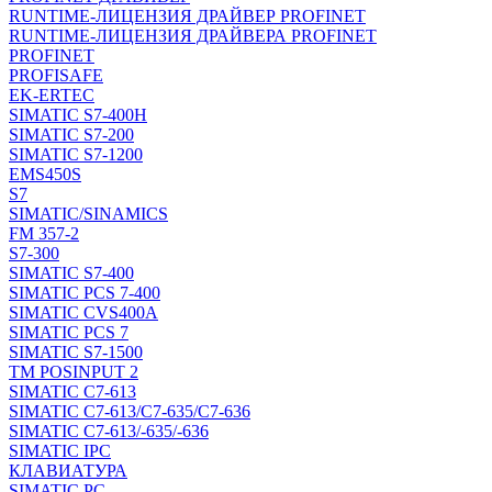
RUNTIME-ЛИЦЕНЗИЯ ДРАЙВЕР PROFINET
RUNTIME-ЛИЦЕНЗИЯ ДРАЙВЕРА PROFINET
PROFINET
PROFISAFE
EK-ERTEC
SIMATIC S7-400H
SIMATIC S7-200
SIMATIC S7-1200
EMS450S
S7
SIMATIC/SINAMICS
FM 357-2
S7-300
SIMATIC S7-400
SIMATIC PCS 7-400
SIMATIC CVS400A
SIMATIC PCS 7
SIMATIC S7-1500
TM POSINPUT 2
SIMATIC C7-613
SIMATIC C7-613/C7-635/C7-636
SIMATIC C7-613/-635/-636
SIMATIC IPC
КЛАВИАТУРА
SIMATIC PC