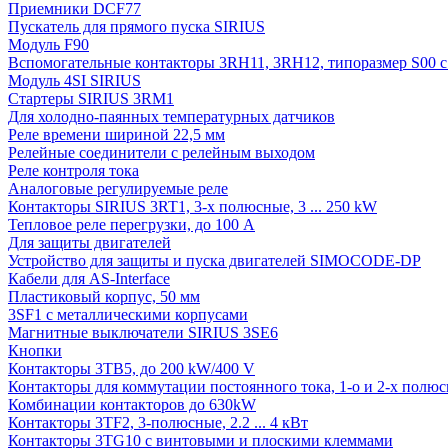
Приемники DCF77
Пускатель для прямого пуска SIRIUS
Модуль F90
Вспомогательные контакторы 3RH11, 3RH12, типоразмер S00 с 
Модуль 4SI SIRIUS
Стартеры SIRIUS 3RM1
Для холодно-паянных температурных датчиков
Реле времени шириной 22,5 мм
Релейные соединители с релейным выходом
Реле контроля тока
Аналоговые регулируемые реле
Контакторы SIRIUS 3RT1, 3-х полюсные, 3 ... 250 kW
Тепловое реле перегрузки, до 100 A
Для защиты двигателей
Устройство для защиты и пуска двигателей SIMOCODE-DP
Кабели для AS-Interface
Пластиковый корпус, 50 мм
3SF1 с металлическими корпусами
Магнитные выключатели SIRIUS 3SE6
Кнопки
Контакторы 3TB5, до 200 kW/400 V
Контакторы для коммутации постоянного тока, 1-о и 2-х полюсн
Комбинации контакторов до 630kW
Контакторы 3TF2, 3-полюсные, 2.2 ... 4 кВт
Контакторы 3TG10 c винтовыми и плоскими клеммами