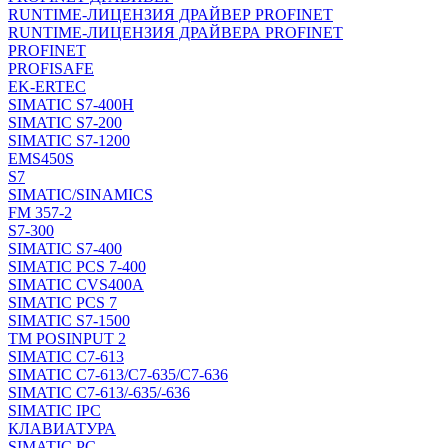
RUNTIME-ЛИЦЕНЗИЯ ДРАЙВЕР PROFINET
RUNTIME-ЛИЦЕНЗИЯ ДРАЙВЕРА PROFINET
PROFINET
PROFISAFE
EK-ERTEC
SIMATIC S7-400H
SIMATIC S7-200
SIMATIC S7-1200
EMS450S
S7
SIMATIC/SINAMICS
FM 357-2
S7-300
SIMATIC S7-400
SIMATIC PCS 7-400
SIMATIC CVS400A
SIMATIC PCS 7
SIMATIC S7-1500
TM POSINPUT 2
SIMATIC C7-613
SIMATIC C7-613/C7-635/C7-636
SIMATIC C7-613/-635/-636
SIMATIC IPC
КЛАВИАТУРА
SIMATIC PC