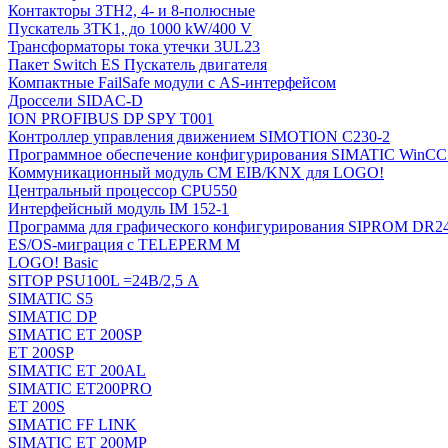
Контакторы 3TH2, 4- и 8-полюсные
Пускатель 3TK1, до 1000 kW/400 V
Трансформаторы тока утечки 3UL23
Пакет Switch ES Пускатель двигателя
Компактные FailSafe модули с AS-интерфейсом
Дроссели SIDAC-D
ION PROFIBUS DP SPY T001
Контроллер управления движением SIMOTION C230-2
Программное обеспечение конфигурирования SIMATIC WinCC (
Коммуникационный модуль CM EIB/KNX для LOGO!
Центральный процессор CPU550
Интерфейсный модуль IM 152-1
Программа для графического конфигурирования SIPROM DR2
ES/OS-миграция с TELEPERM M
LOGO! Basic
SITOP PSU100L =24В/2,5 A
SIMATIC S5
SIMATIC DP
SIMATIC ET 200SP
ET 200SP
SIMATIC ET 200AL
SIMATIC ET200PRO
ET 200S
SIMATIC FF LINK
SIMATIC ET 200MP