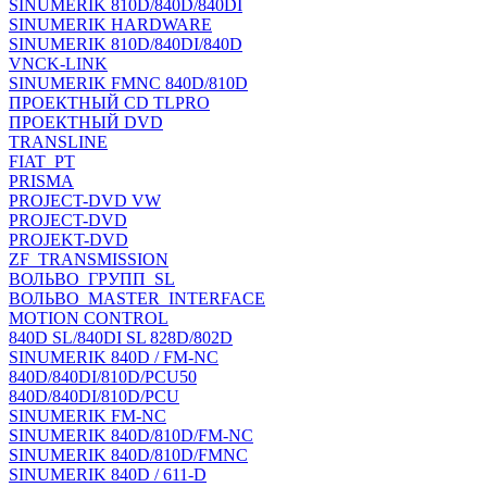
SINUMERIK 810D/840D/840DI
SINUMERIK HARDWARE
SINUMERIK 810D/840DI/840D
VNCK-LINK
SINUMERIK FMNC 840D/810D
ПРОЕКТНЫЙ CD TLPRO
ПРОЕКТНЫЙ DVD
TRANSLINE
FIAT_PT
PRISMA
PROJECT-DVD VW
PROJECT-DVD
PROJEKT-DVD
ZF_TRANSMISSION
ВОЛЬВО_ГРУПП_SL
ВОЛЬВО_MASTER_INTERFACE
MOTION CONTROL
840D SL/840DI SL 828D/802D
SINUMERIK 840D / FM-NC
840D/840DI/810D/PCU50
840D/840DI/810D/PCU
SINUMERIK FM-NC
SINUMERIK 840D/810D/FM-NC
SINUMERIK 840D/810D/FMNC
SINUMERIK 840D / 611-D