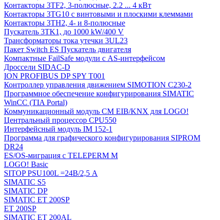
Контакторы 3TF2, 3-полюсные, 2.2 ... 4 кВт
Контакторы 3TG10 c винтовыми и плоскими клеммами
Контакторы 3TH2, 4- и 8-полюсные
Пускатель 3TK1, до 1000 kW/400 V
Трансформаторы тока утечки 3UL23
Пакет Switch ES Пускатель двигателя
Компактные FailSafe модули с AS-интерфейсом
Дроссели SIDAC-D
ION PROFIBUS DP SPY T001
Контроллер управления движением SIMOTION C230-2
Программное обеспечение конфигурирования SIMATIC
WinCC (TIA Portal)
Коммуникационный модуль CM EIB/KNX для LOGO!
Центральный процессор CPU550
Интерфейсный модуль IM 152-1
Программа для графического конфигурирования SIPROM
DR24
ES/OS-миграция с TELEPERM M
LOGO! Basic
SITOP PSU100L =24В/2,5 A
SIMATIC S5
SIMATIC DP
SIMATIC ET 200SP
ET 200SP
SIMATIC ET 200AL