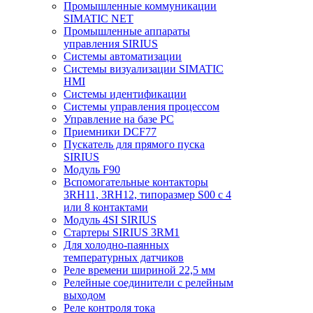
Промышленные коммуникации
SIMATIC NET
Промышленные аппараты
управления SIRIUS
Системы автоматизации
Системы визуализации SIMATIC
HMI
Системы идентификации
Системы управления процессом
Управление на базе РС
Приемники DCF77
Пускатель для прямого пуска
SIRIUS
Модуль F90
Вспомогательные контакторы
3RH11, 3RH12, типоразмер S00 с 4
или 8 контактами
Модуль 4SI SIRIUS
Стартеры SIRIUS 3RM1
Для холодно-паянных
температурных датчиков
Реле времени шириной 22,5 мм
Релейные соединители с релейным
выходом
Реле контроля тока