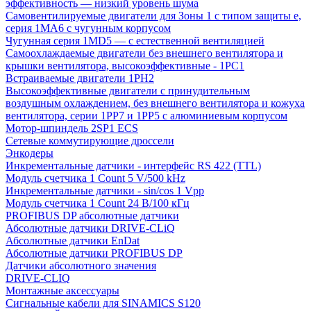
эффективность — низкий уровень шума
Самовентилируемые двигатели для Зоны 1 с типом защиты e,
серия 1MA6 с чугунным корпусом
Чугунная серия 1MD5 — с естественной вентиляцией
Самоохлаждаемые двигатели без внешнего вентилятора и
крышки вентилятора, высокоэффективные - 1PC1
Встраиваемые двигатели 1PH2
Высокоэффективные двигатели с принудительным
воздушным охлаждением, без внешнего вентилятора и кожуха
вентилятора, серии 1PP7 и 1PP5 с алюминиевым корпусом
Мотор-шпиндель 2SP1 ECS
Сетевые коммутирующие дроссели
Энкодеры
Инкрементальные датчики - интерфейс RS 422 (TTL)
Модуль счетчика 1 Count 5 V/500 kHz
Инкрементальные датчики - sin/cos 1 Vpp
Модуль счетчика 1 Count 24 В/100 кГц
PROFIBUS DP абсолютные датчики
Абсолютные датчики DRIVE-CLiQ
Абсолютные датчики EnDat
Абсолютные датчики PROFIBUS DP
Датчики абсолютного значения
DRIVE-CLIQ
Монтажные аксессуары
Сигнальные кабели для SINAMICS S120