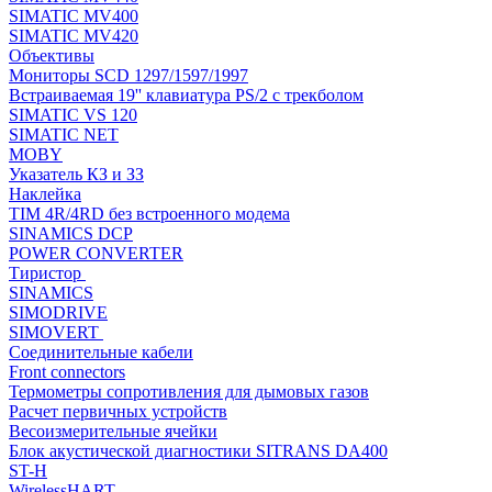
SIMATIC MV400
SIMATIC MV420
Объективы
Мониторы SCD 1297/1597/1997
Встраиваемая 19'' клавиатура PS/2 с трекболом
SIMATIC VS 120
SIMATIC NET
MOBY
Указатель КЗ и ЗЗ
Наклейка
TIM 4R/4RD без встроенного модема
SINAMICS DCP
POWER CONVERTER
Тиристор
SINAMICS
SIMODRIVE
SIMOVERT
Соединительные кабели
Front connectors
Термометры сопротивления для дымовых газов
Расчет первичных устройств
Весоизмерительные ячейки
Блок акустической диагностики SITRANS DA400
ST-H
WirelessHART