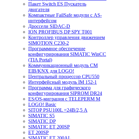
Пакет Switch ES Пускатель
двигателя
Компактные FailSafe модули с AS-
интерфейсом
Дроссели SIDAC-D
ION PROFIBUS DP SPY T001
Контроллер управления движением
SIMOTION C230-2
Программное обеспечение
конфигурирования SIMATIC WinCC
(TIA Portal)
Коммуникационный модуль CM
EIB/KNX для LOGO!
Центральный процессор CPU550
Интерфейсный модуль IM 152-1
Программа для графического
конфигурирования SIPROM DR24
ES/OS-миграция с TELEPERM M
LOGO! Basic
SITOP PSU100L =24В/2,5 A
SIMATIC S5
SIMATIC DP
SIMATIC ET 200SP
ET 200SP
SIMATIC ET 200AL