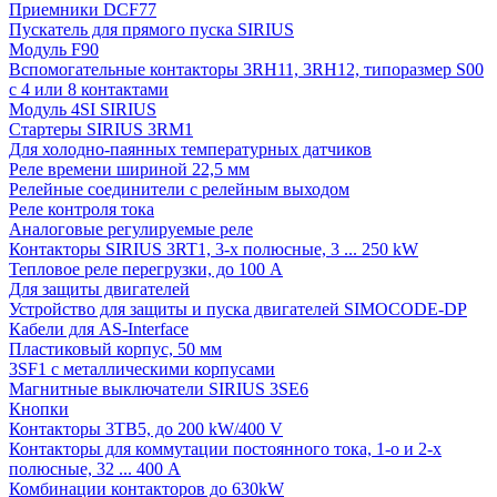
Приемники DCF77
Пускатель для прямого пуска SIRIUS
Модуль F90
Вспомогательные контакторы 3RH11, 3RH12, типоразмер S00
с 4 или 8 контактами
Модуль 4SI SIRIUS
Стартеры SIRIUS 3RM1
Для холодно-паянных температурных датчиков
Реле времени шириной 22,5 мм
Релейные соединители с релейным выходом
Реле контроля тока
Аналоговые регулируемые реле
Контакторы SIRIUS 3RT1, 3-х полюсные, 3 ... 250 kW
Тепловое реле перегрузки, до 100 A
Для защиты двигателей
Устройство для защиты и пуска двигателей SIMOCODE-DP
Кабели для AS-Interface
Пластиковый корпус, 50 мм
3SF1 с металлическими корпусами
Магнитные выключатели SIRIUS 3SE6
Кнопки
Контакторы 3TB5, до 200 kW/400 V
Контакторы для коммутации постоянного тока, 1-о и 2-х
полюсные, 32 ... 400 A
Комбинации контакторов до 630kW