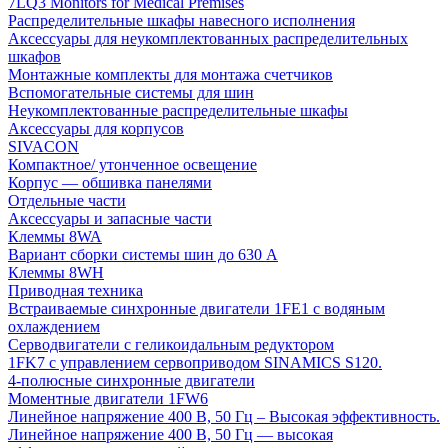
7LQ3 Monitors for Medical Premises
Распределительные шкафы навесного исполнения
Аксессуары для неукомплектованных распределительных
шкафов
Монтажные комплекты для монтажа счетчиков
Вспомогательные системы для шин
Неукомплектованные распределительные шкафы
Аксессуары для корпусов
SIVACON
Компактное/ утонченное освещение
Корпус — обшивка панелями
Отдельные части
Аксессуары и запасные части
Клеммы 8WA
Вариант сборки системы шин до 630 A
Клеммы 8WH
Приводная техника
Встраиваемые синхронные двигатели 1FE1 с водяным
охлаждением
Серводвигатели с геликоидальным редуктором
1FK7 с управлением сервоприводом SINAMICS S120.
4-полюсные синхронные двигатели
Моментные двигатели 1FW6
Линейное напряжение 400 В, 50 Гц – Высокая эффективность.
Линейное напряжение 400 В, 50 Гц — высокая