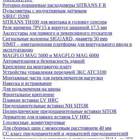
Роторно-поршневые расходомеры SITRANS F R
Пульсометры с индуктивным датчиком
SIREC D200
SITRANS TH100 для монтажа в головку сенсора
Реле времени 7PV15 в корпусе шириной 17.5 мм
Аксессуары для прямого и реверсивного пускателя
Сигнальные колонны SIGUARD, диаметр 50 mm
SIMIT – имитационная платформа для виртуального ввода в
эксплуатацию
MAGFLO MAG 5000 и MAGFLO MAG 6000
Автоматизация и безопасность зданий
Крепление на монтажную плату
Устройства управления передачей 3KC ATC3100
Монтажные части для переключателя нагрузки
Навеска и встраивание
Для подключения на шины
Фронтальное крепление
Плавкие вставки LV HRC
Предохранительные вставки NH SITOR
Цилиндрические предохранительные вставки SITOR
Держатели для плавких вставок LV HRC
1-полюсные, коммутируемые
Для сборных шин с межосевым расстоянием 40 мм
СС класс предохранителей и держателей предохранителей