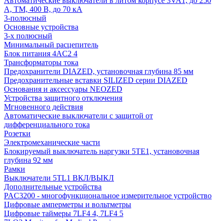
Автоматические выключатели в литом корпусе 3VA1, до 250
А, TM, 400 В, до 70 кА
3-полюсный
Основные устройства
3-х полюсный
Минимальный расцепитель
Блок питания 4AC2 4
Трансформаторы тока
Предохранители DIAZED, установочная глубина 85 мм
Предохранительные вставки SILIZED серии DIAZED
Основания и аксессуары NEOZED
Устройства защитного отключения
Мгновенного действия
Автоматические выключатели с защитой от
дифференциального тока
Розетки
Электромеханические части
Блокируемый выключатель наргузки 5TE1, установочная
глубина 92 мм
Рамки
Выключатели 5TL1 ВКЛ/ВЫКЛ
Дополнительные устройства
PAC3200 - многофункциональное измерительное устройство
Цифровые амперметры и вольтметры
Цифровые таймеры 7LF4 4, 7LF4 5