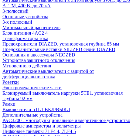
Автоматические выключатели в литом корпусе 3VA1, до 250
А, TM, 400 В, до 70 кА
3-полюсный
Основные устройства
3-х полюсный
Минимальный расцепитель
Блок питания 4AC2 4
Трансформаторы тока
Предохранители DIAZED, установочная глубина 85 мм
Предохранительные вставки SILIZED серии DIAZED
Основания и аксессуары NEOZED
Устройства защитного отключения
Мгновенного действия
Автоматические выключатели с защитой от
дифференциального тока
Розетки
Электромеханические части
Блокируемый выключатель наргузки 5TE1, установочная
глубина 92 мм
Рамки
Выключатели 5TL1 ВКЛ/ВЫКЛ
Дополнительные устройства
PAC3200 - многофункциональное измерительное устройство
Цифровые амперметры и вольтметры
Цифровые таймеры 7LF4 4, 7LF4 5