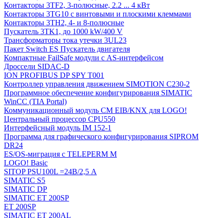
Контакторы 3TF2, 3-полюсные, 2.2 ... 4 кВт
Контакторы 3TG10 c винтовыми и плоскими клеммами
Контакторы 3TH2, 4- и 8-полюсные
Пускатель 3TK1, до 1000 kW/400 V
Трансформаторы тока утечки 3UL23
Пакет Switch ES Пускатель двигателя
Компактные FailSafe модули с AS-интерфейсом
Дроссели SIDAC-D
ION PROFIBUS DP SPY T001
Контроллер управления движением SIMOTION C230-2
Программное обеспечение конфигурирования SIMATIC
WinCC (TIA Portal)
Коммуникационный модуль CM EIB/KNX для LOGO!
Центральный процессор CPU550
Интерфейсный модуль IM 152-1
Программа для графического конфигурирования SIPROM
DR24
ES/OS-миграция с TELEPERM M
LOGO! Basic
SITOP PSU100L =24В/2,5 A
SIMATIC S5
SIMATIC DP
SIMATIC ET 200SP
ET 200SP
SIMATIC ET 200AL