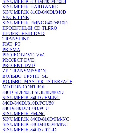
SINUMERIK 810D/840D/840DI
SINUMERIK HARDWARE
SINUMERIK 810D/840DI/840D
VNCK-LINK
SINUMERIK FMNC 840D/810D
ПРОЕКТНЫЙ CD TLPRO
ПРОЕКТНЫЙ DVD
TRANSLINE
FIAT_PT
PRISMA
PROJECT-DVD VW
PROJECT-DVD
PROJEKT-DVD
ZF_TRANSMISSION
ВОЛЬВО_ГРУПП_SL
ВОЛЬВО_MASTER_INTERFACE
MOTION CONTROL
840D SL/840DI SL 828D/802D
SINUMERIK 840D / FM-NC
840D/840DI/810D/PCU50
840D/840DI/810D/PCU
SINUMERIK FM-NC
SINUMERIK 840D/810D/FM-NC
SINUMERIK 840D/810D/FMNC
SINUMERIK 840D / 611-D