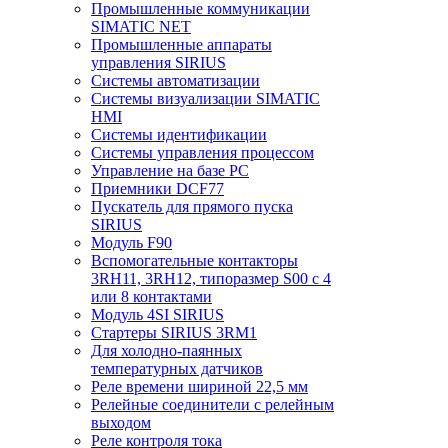
Промышленные коммуникации
SIMATIC NET
Промышленные аппараты
управления SIRIUS
Системы автоматизации
Системы визуализации SIMATIC
HMI
Системы идентификации
Системы управления процессом
Управление на базе РС
Приемники DCF77
Пускатель для прямого пуска
SIRIUS
Модуль F90
Вспомогательные контакторы
3RH11, 3RH12, типоразмер S00 с 4
или 8 контактами
Модуль 4SI SIRIUS
Стартеры SIRIUS 3RM1
Для холодно-паянных
температурных датчиков
Реле времени шириной 22,5 мм
Релейные соединители с релейным
выходом
Реле контроля тока