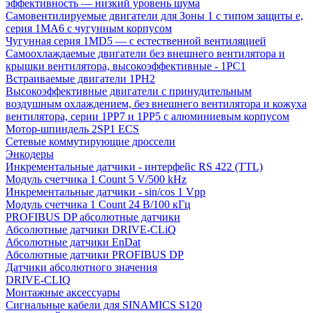
эффективность — низкий уровень шума
Самовентилируемые двигатели для Зоны 1 с типом защиты e,
серия 1MA6 с чугунным корпусом
Чугунная серия 1MD5 — с естественной вентиляцией
Самоохлаждаемые двигатели без внешнего вентилятора и
крышки вентилятора, высокоэффективные - 1PC1
Встраиваемые двигатели 1PH2
Высокоэффективные двигатели с принудительным
воздушным охлаждением, без внешнего вентилятора и кожуха
вентилятора, серии 1PP7 и 1PP5 с алюминиевым корпусом
Мотор-шпиндель 2SP1 ECS
Сетевые коммутирующие дроссели
Энкодеры
Инкрементальные датчики - интерфейс RS 422 (TTL)
Модуль счетчика 1 Count 5 V/500 kHz
Инкрементальные датчики - sin/cos 1 Vpp
Модуль счетчика 1 Count 24 В/100 кГц
PROFIBUS DP абсолютные датчики
Абсолютные датчики DRIVE-CLiQ
Абсолютные датчики EnDat
Абсолютные датчики PROFIBUS DP
Датчики абсолютного значения
DRIVE-CLIQ
Монтажные аксессуары
Сигнальные кабели для SINAMICS S120