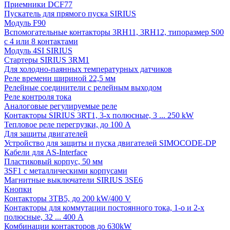
Приемники DCF77
Пускатель для прямого пуска SIRIUS
Модуль F90
Вспомогательные контакторы 3RH11, 3RH12, типоразмер S00
с 4 или 8 контактами
Модуль 4SI SIRIUS
Стартеры SIRIUS 3RM1
Для холодно-паянных температурных датчиков
Реле времени шириной 22,5 мм
Релейные соединители с релейным выходом
Реле контроля тока
Аналоговые регулируемые реле
Контакторы SIRIUS 3RT1, 3-х полюсные, 3 ... 250 kW
Тепловое реле перегрузки, до 100 A
Для защиты двигателей
Устройство для защиты и пуска двигателей SIMOCODE-DP
Кабели для AS-Interface
Пластиковый корпус, 50 мм
3SF1 с металлическими корпусами
Магнитные выключатели SIRIUS 3SE6
Кнопки
Контакторы 3TB5, до 200 kW/400 V
Контакторы для коммутации постоянного тока, 1-о и 2-х
полюсные, 32 ... 400 A
Комбинации контакторов до 630kW