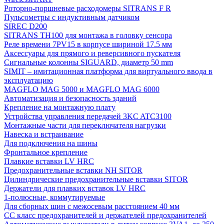
Роторно-поршневые расходомеры SITRANS F R
Пульсометры с индуктивным датчиком
SIREC D200
SITRANS TH100 для монтажа в головку сенсора
Реле времени 7PV15 в корпусе шириной 17.5 мм
Аксессуары для прямого и реверсивного пускателя
Сигнальные колонны SIGUARD, диаметр 50 mm
SIMIT – имитационная платформа для виртуального ввода в
эксплуатацию
MAGFLO MAG 5000 и MAGFLO MAG 6000
Автоматизация и безопасность зданий
Крепление на монтажную плату
Устройства управления передачей 3KC ATC3100
Монтажные части для переключателя нагрузки
Навеска и встраивание
Для подключения на шины
Фронтальное крепление
Плавкие вставки LV HRC
Предохранительные вставки NH SITOR
Цилиндрические предохранительные вставки SITOR
Держатели для плавких вставок LV HRC
1-полюсные, коммутируемые
Для сборных шин с межосевым расстоянием 40 мм
СС класс предохранителей и держателей предохранителей