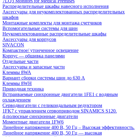
7LQ3 Monitors for Medical Premises
Распределительные шкафы навесного исполнения
Аксессуары для неукомплектованных распределительных
шкафов
Монтажные комплекты для монтажа счетчиков
Вспомогательные системы для шин
Неукомплектованные распределительные шкафы
Аксессуары для корпусов
SIVACON
Компактное/ утонченное освещение
Корпус — обшивка панелями
Отдельные части
Аксессуары и запасные части
Клеммы 8WA
Вариант сборки системы шин до 630 A
Клеммы 8WH
Приводная техника
Встраиваемые синхронные двигатели 1FE1 с водяным
охлаждением
Серводвигатели с геликоидальным редуктором
1FK7 с управлением сервоприводом SINAMICS S120.
4-полюсные синхронные двигатели
Моментные двигатели 1FW6
Линейное напряжение 400 В, 50 Гц – Высокая эффективность.
Линейное напряжение 400 В, 50 Гц — высокая