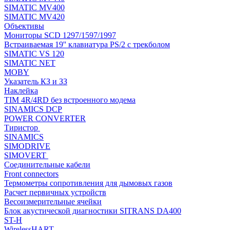
SIMATIC MV400
SIMATIC MV420
Объективы
Мониторы SCD 1297/1597/1997
Встраиваемая 19'' клавиатура PS/2 с трекболом
SIMATIC VS 120
SIMATIC NET
MOBY
Указатель КЗ и ЗЗ
Наклейка
TIM 4R/4RD без встроенного модема
SINAMICS DCP
POWER CONVERTER
Тиристор
SINAMICS
SIMODRIVE
SIMOVERT
Соединительные кабели
Front connectors
Термометры сопротивления для дымовых газов
Расчет первичных устройств
Весоизмерительные ячейки
Блок акустической диагностики SITRANS DA400
ST-H
WirelessHART