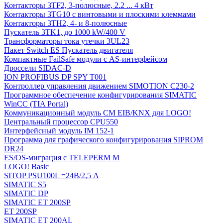
Контакторы 3TF2, 3-полюсные, 2.2 ... 4 кВт
Контакторы 3TG10 c винтовыми и плоскими клеммами
Контакторы 3TH2, 4- и 8-полюсные
Пускатель 3TK1, до 1000 kW/400 V
Трансформаторы тока утечки 3UL23
Пакет Switch ES Пускатель двигателя
Компактные FailSafe модули с AS-интерфейсом
Дроссели SIDAC-D
ION PROFIBUS DP SPY T001
Контроллер управления движением SIMOTION C230-2
Программное обеспечение конфигурирования SIMATIC
WinCC (TIA Portal)
Коммуникационный модуль CM EIB/KNX для LOGO!
Центральный процессор CPU550
Интерфейсный модуль IM 152-1
Программа для графического конфигурирования SIPROM
DR24
ES/OS-миграция с TELEPERM M
LOGO! Basic
SITOP PSU100L =24В/2,5 A
SIMATIC S5
SIMATIC DP
SIMATIC ET 200SP
ET 200SP
SIMATIC ET 200AL