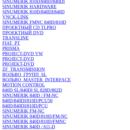
SINUMERIK 810D/840D/840DI
SINUMERIK HARDWARE
SINUMERIK 810D/840DI/840D
VNCK-LINK
SINUMERIK FMNC 840D/810D
ПРОЕКТНЫЙ CD TLPRO
ПРОЕКТНЫЙ DVD
TRANSLINE
FIAT_PT
PRISMA
PROJECT-DVD VW
PROJECT-DVD
PROJEKT-DVD
ZF_TRANSMISSION
ВОЛЬВО_ГРУПП_SL
ВОЛЬВО_MASTER_INTERFACE
MOTION CONTROL
840D SL/840DI SL 828D/802D
SINUMERIK 840D / FM-NC
840D/840DI/810D/PCU50
840D/840DI/810D/PCU
SINUMERIK FM-NC
SINUMERIK 840D/810D/FM-NC
SINUMERIK 840D/810D/FMNC
SINUMERIK 840D / 611-D