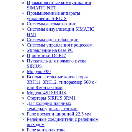
Промышленные коммуникации
SIMATIC NET
Промышленные аппараты
управления SIRIUS
Системы автоматизации
Системы визуализации SIMATIC
HMI
Системы идентификации
Системы управления процессом
Управление на базе РС
Приемники DCF77
Пускатель для прямого пуска
SIRIUS
Модуль F90
Вспомогательные контакторы
3RH11, 3RH12, типоразмер S00 с 4
или 8 контактами
Модуль 4SI SIRIUS
Стартеры SIRIUS 3RM1
Для холодно-паянных
температурных датчиков
Реле времени шириной 22,5 мм
Релейные соединители с релейным
выходом
Реле контроля тока