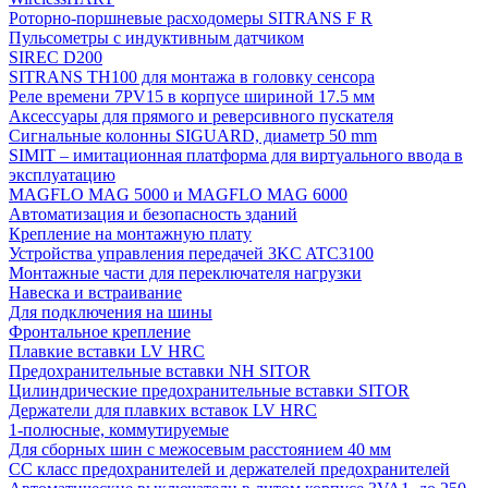
Роторно-поршневые расходомеры SITRANS F R
Пульсометры с индуктивным датчиком
SIREC D200
SITRANS TH100 для монтажа в головку сенсора
Реле времени 7PV15 в корпусе шириной 17.5 мм
Аксессуары для прямого и реверсивного пускателя
Сигнальные колонны SIGUARD, диаметр 50 mm
SIMIT – имитационная платформа для виртуального ввода в
эксплуатацию
MAGFLO MAG 5000 и MAGFLO MAG 6000
Автоматизация и безопасность зданий
Крепление на монтажную плату
Устройства управления передачей 3KC ATC3100
Монтажные части для переключателя нагрузки
Навеска и встраивание
Для подключения на шины
Фронтальное крепление
Плавкие вставки LV HRC
Предохранительные вставки NH SITOR
Цилиндрические предохранительные вставки SITOR
Держатели для плавких вставок LV HRC
1-полюсные, коммутируемые
Для сборных шин с межосевым расстоянием 40 мм
СС класс предохранителей и держателей предохранителей