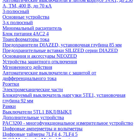
Автоматические выключатели в литом корпусе 3VA1, до 250
А, TM, 400 В, до 70 кА
3-полюсный
Основные устройства
3-х полюсный
Минимальный расцепитель
Блок питания 4AC2 4
Трансформаторы тока
Предохранители DIAZED, установочная глубина 85 мм
Предохранительные вставки SILIZED серии DIAZED
Основания и аксессуары NEOZED
Устройства защитного отключения
Мгновенного действия
Автоматические выключатели с защитой от
дифференциального тока
Розетки
Электромеханические части
Блокируемый выключатель наргузки 5TE1, установочная
глубина 92 мм
Рамки
Выключатели 5TL1 ВКЛ/ВЫКЛ
Дополнительные устройства
PAC3200 - многофункциональное измерительное устройство
Цифровые амперметры и вольтметры
Цифровые таймеры 7LF4 4, 7LF4 5