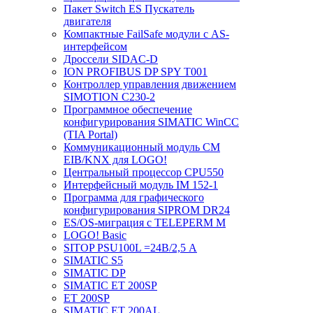
Пакет Switch ES Пускатель
двигателя
Компактные FailSafe модули с AS-
интерфейсом
Дроссели SIDAC-D
ION PROFIBUS DP SPY T001
Контроллер управления движением
SIMOTION C230-2
Программное обеспечение
конфигурирования SIMATIC WinCC
(TIA Portal)
Коммуникационный модуль CM
EIB/KNX для LOGO!
Центральный процессор CPU550
Интерфейсный модуль IM 152-1
Программа для графического
конфигурирования SIPROM DR24
ES/OS-миграция с TELEPERM M
LOGO! Basic
SITOP PSU100L =24В/2,5 A
SIMATIC S5
SIMATIC DP
SIMATIC ET 200SP
ET 200SP
SIMATIC ET 200AL