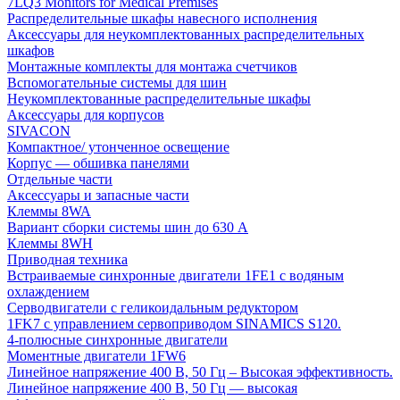
7LQ3 Monitors for Medical Premises
Распределительные шкафы навесного исполнения
Аксессуары для неукомплектованных распределительных
шкафов
Монтажные комплекты для монтажа счетчиков
Вспомогательные системы для шин
Неукомплектованные распределительные шкафы
Аксессуары для корпусов
SIVACON
Компактное/ утонченное освещение
Корпус — обшивка панелями
Отдельные части
Аксессуары и запасные части
Клеммы 8WA
Вариант сборки системы шин до 630 A
Клеммы 8WH
Приводная техника
Встраиваемые синхронные двигатели 1FE1 с водяным
охлаждением
Серводвигатели с геликоидальным редуктором
1FK7 с управлением сервоприводом SINAMICS S120.
4-полюсные синхронные двигатели
Моментные двигатели 1FW6
Линейное напряжение 400 В, 50 Гц – Высокая эффективность.
Линейное напряжение 400 В, 50 Гц — высокая