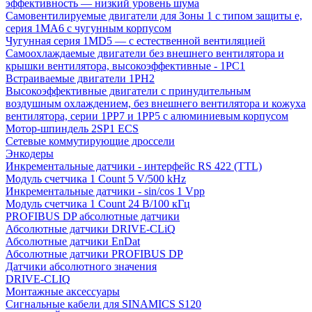
эффективность — низкий уровень шума
Самовентилируемые двигатели для Зоны 1 с типом защиты e,
серия 1MA6 с чугунным корпусом
Чугунная серия 1MD5 — с естественной вентиляцией
Самоохлаждаемые двигатели без внешнего вентилятора и
крышки вентилятора, высокоэффективные - 1PC1
Встраиваемые двигатели 1PH2
Высокоэффективные двигатели с принудительным
воздушным охлаждением, без внешнего вентилятора и кожуха
вентилятора, серии 1PP7 и 1PP5 с алюминиевым корпусом
Мотор-шпиндель 2SP1 ECS
Сетевые коммутирующие дроссели
Энкодеры
Инкрементальные датчики - интерфейс RS 422 (TTL)
Модуль счетчика 1 Count 5 V/500 kHz
Инкрементальные датчики - sin/cos 1 Vpp
Модуль счетчика 1 Count 24 В/100 кГц
PROFIBUS DP абсолютные датчики
Абсолютные датчики DRIVE-CLiQ
Абсолютные датчики EnDat
Абсолютные датчики PROFIBUS DP
Датчики абсолютного значения
DRIVE-CLIQ
Монтажные аксессуары
Сигнальные кабели для SINAMICS S120