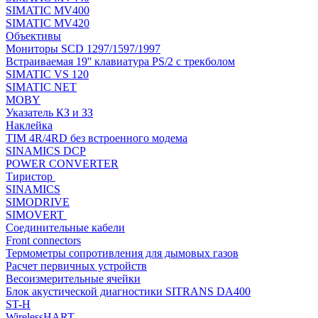
SIMATIC MV400
SIMATIC MV420
Объективы
Мониторы SCD 1297/1597/1997
Встраиваемая 19'' клавиатура PS/2 с трекболом
SIMATIC VS 120
SIMATIC NET
MOBY
Указатель КЗ и ЗЗ
Наклейка
TIM 4R/4RD без встроенного модема
SINAMICS DCP
POWER CONVERTER
Тиристор
SINAMICS
SIMODRIVE
SIMOVERT
Соединительные кабели
Front connectors
Термометры сопротивления для дымовых газов
Расчет первичных устройств
Весоизмерительные ячейки
Блок акустической диагностики SITRANS DA400
ST-H
WirelessHART