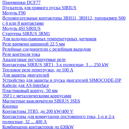
Приемники DCF77
Пускатель для прямого пуска SIRIUS
Модуль F90
Вспомогательные контакторы 3RH11, 3RH12, типоразмер S00
с 4 или 8 контактами
Модуль 4SI SIRIUS
Стартеры SIRIUS 3RM1
Для холодно-паянных температурных датчиков
Реле времени шириной 22,5 мм
Релейные соединители с релейным выходом
Реле контроля тока
Аналоговые регулируемые реле
Контакторы SIRIUS 3RT1, 3-х полюсные, 3 ... 250 kW
Тепловое реле перегрузки, до 100 A
Для защиты двигателей
Устройство для защиты и пуска двигателей SIMOCODE-DP
Кабели для AS-Interface
Пластиковый корпус, 50 мм
3SF1 с металлическими корпусами
Магнитные выключатели SIRIUS 3SE6
Кнопки
Контакторы 3TB5, до 200 kW/400 V
Контакторы для коммутации постоянного тока, 1-о и 2-х
полюсные, 32 ... 400 A
Комбинации контакторов до 630kW