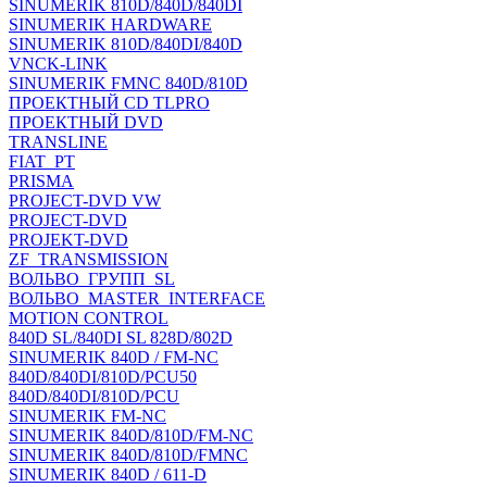
SINUMERIK 810D/840D/840DI
SINUMERIK HARDWARE
SINUMERIK 810D/840DI/840D
VNCK-LINK
SINUMERIK FMNC 840D/810D
ПРОЕКТНЫЙ CD TLPRO
ПРОЕКТНЫЙ DVD
TRANSLINE
FIAT_PT
PRISMA
PROJECT-DVD VW
PROJECT-DVD
PROJEKT-DVD
ZF_TRANSMISSION
ВОЛЬВО_ГРУПП_SL
ВОЛЬВО_MASTER_INTERFACE
MOTION CONTROL
840D SL/840DI SL 828D/802D
SINUMERIK 840D / FM-NC
840D/840DI/810D/PCU50
840D/840DI/810D/PCU
SINUMERIK FM-NC
SINUMERIK 840D/810D/FM-NC
SINUMERIK 840D/810D/FMNC
SINUMERIK 840D / 611-D