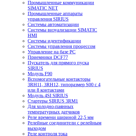
Промышленные коммуникации
SIMATIC NET
Промышленные аппараты
управления SIRIUS
Системы автоматизации
Системы визуализации SIMATIC
HMI
Системы идентификации
Системы управления процессом
Управление на базе РС
Приемники DCF77
Пускатель для прямого пуска
SIRIUS
Модуль F90
Вспомогательные контакторы
3RH11, 3RH12, типоразмер S00 с 4
или 8 контактами
Модуль 4SI SIRIUS
Стартеры SIRIUS 3RM1
Для холодно-паянных
температурных датчиков
Реле времени шириной 22,5 мм
Релейные соединители с релейным
выходом
Реле контроля тока