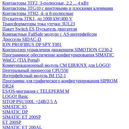
Контакторы 3TF2, 3-полюсные, 2.2 ... 4 кВт
Контакторы 3TG10 c винтовыми и плоскими клеммами
Контакторы 3TH2, 4- и 8-полюсные
Пускатель 3TK1, до 1000 kW/400 V
Трансформаторы тока утечки 3UL23
Пакет Switch ES Пускатель двигателя
Компактные FailSafe модули с AS-интерфейсом
Дроссели SIDAC-D
ION PROFIBUS DP SPY T001
Контроллер управления движением SIMOTION C230-2
Программное обеспечение конфигурирования SIMATIC
WinCC (TIA Portal)
Коммуникационный модуль CM EIB/KNX для LOGO!
Центральный процессор CPU550
Интерфейсный модуль IM 152-1
Программа для графического конфигурирования SIPROM
DR24
ES/OS-миграция с TELEPERM M
LOGO! Basic
SITOP PSU100L =24В/2,5 A
SIMATIC S5
SIMATIC DP
SIMATIC ET 200SP
ET 200SP
SIMATIC ET 200AL