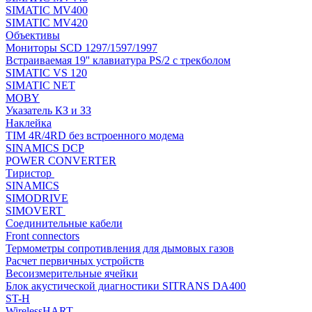
SIMATIC MV400
SIMATIC MV420
Объективы
Мониторы SCD 1297/1597/1997
Встраиваемая 19'' клавиатура PS/2 с трекболом
SIMATIC VS 120
SIMATIC NET
MOBY
Указатель КЗ и ЗЗ
Наклейка
TIM 4R/4RD без встроенного модема
SINAMICS DCP
POWER CONVERTER
Тиристор
SINAMICS
SIMODRIVE
SIMOVERT
Соединительные кабели
Front connectors
Термометры сопротивления для дымовых газов
Расчет первичных устройств
Весоизмерительные ячейки
Блок акустической диагностики SITRANS DA400
ST-H
WirelessHART