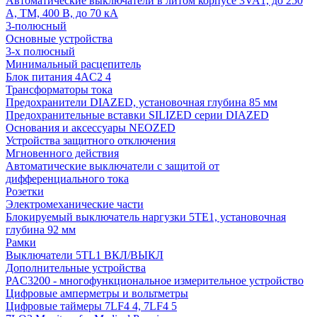
Автоматические выключатели в литом корпусе 3VA1, до 250
А, TM, 400 В, до 70 кА
3-полюсный
Основные устройства
3-х полюсный
Минимальный расцепитель
Блок питания 4AC2 4
Трансформаторы тока
Предохранители DIAZED, установочная глубина 85 мм
Предохранительные вставки SILIZED серии DIAZED
Основания и аксессуары NEOZED
Устройства защитного отключения
Мгновенного действия
Автоматические выключатели с защитой от
дифференциального тока
Розетки
Электромеханические части
Блокируемый выключатель наргузки 5TE1, установочная
глубина 92 мм
Рамки
Выключатели 5TL1 ВКЛ/ВЫКЛ
Дополнительные устройства
PAC3200 - многофункциональное измерительное устройство
Цифровые амперметры и вольтметры
Цифровые таймеры 7LF4 4, 7LF4 5