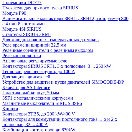
Приемники DCF77
Пускатель для прямого пуска SIRIUS
Модуль F90
Вспомогательные контакторы 3RH11, 3RH12, типоразмер S00
с 4 или 8 контактами
Модуль 4SI SIRIUS
Стартеры SIRIUS 3RM1
Для холодно-паянных температурных датчиков
Реле времени шириной 22,5 мм
Релейные соединители с релейным выходом
Реле контроля тока
Аналоговые регулируемые реле
Контакторы SIRIUS 3RT1, 3-х полюсные, 3 ... 250 kW
Тепловое реле перегрузки, до 100 A
Для защиты двигателей
Устройство для защиты и пуска двигателей SIMOCODE-DP
Кабели для AS-Interface
Пластиковый корпус, 50 мм
3SF1 с металлическими корпусами
Магнитные выключатели SIRIUS 3SE6
Кнопки
Контакторы 3TB5, до 200 kW/400 V
Контакторы для коммутации постоянного тока, 1-о и 2-х
полюсные, 32 ... 400 A
Комбинации контакторов до 630kW