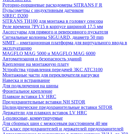
Роторно-поршневые расходомеры SITRANS F R
Пульсометры с индуктивным датчиком
SIREC D200
SITRANS TH100 для монтажа в головку сенсора
Реле времени 7PV15 в корпусе шириной 17.5 мм
Аксессуары для прямого и реверсивного пускателя
Сигнальные колонны SIGUARD, диаметр 50 mm
SIMIT – имитационная платформа для виртуального ввода в
эксплуатацию
MAGFLO MAG 5000 и MAGFLO MAG 6000
Автоматизация и безопасность зданий
Крепление на монтажную плату
Устройства управления передачей 3KC ATC3100
Монтажные части для переключателя нагрузки
Навеска и встраивание
Для подключения на шины
Фронтальное крепление
Плавкие вставки LV HRC
Предохранительные вставки NH SITOR
Цилиндрические предохранительные вставки SITOR
Держатели для плавких вставок LV HRC
1-полюсные, коммутируемые
Для сборных шин с межосевым расстоянием 40 мм
СС класс предохранителей и держателей предохранителей