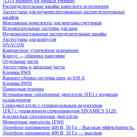
7LQ3 Monitors for Medical Premises
Распределительные шкафы навесного исполнения
Аксессуары для неукомплектованных распределительных
шкафов
Монтажные комплекты для монтажа счетчиков
Вспомогательные системы для шин
Неукомплектованные распределительные шкафы
Аксессуары для корпусов
SIVACON
Компактное/ утонченное освещение
Корпус — обшивка панелями
Отдельные части
Аксессуары и запасные части
Клеммы 8WA
Вариант сборки системы шин до 630 A
Клеммы 8WH
Приводная техника
Встраиваемые синхронные двигатели 1FE1 с водяным
охлаждением
Серводвигатели с геликоидальным редуктором
1FK7 с управлением сервоприводом SINAMICS S120.
4-полюсные синхронные двигатели
Моментные двигатели 1FW6
Линейное напряжение 400 В, 50 Гц – Высокая эффективность.
Линейное напряжение 400 В, 50 Гц — высокая