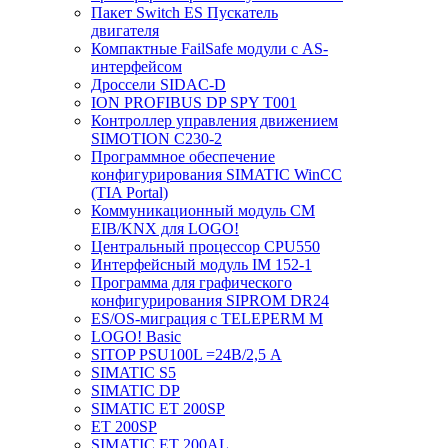
Пакет Switch ES Пускатель
двигателя
Компактные FailSafe модули с AS-
интерфейсом
Дроссели SIDAC-D
ION PROFIBUS DP SPY T001
Контроллер управления движением
SIMOTION C230-2
Программное обеспечение
конфигурирования SIMATIC WinCC
(TIA Portal)
Коммуникационный модуль CM
EIB/KNX для LOGO!
Центральный процессор CPU550
Интерфейсный модуль IM 152-1
Программа для графического
конфигурирования SIPROM DR24
ES/OS-миграция с TELEPERM M
LOGO! Basic
SITOP PSU100L =24В/2,5 A
SIMATIC S5
SIMATIC DP
SIMATIC ET 200SP
ET 200SP
SIMATIC ET 200AL