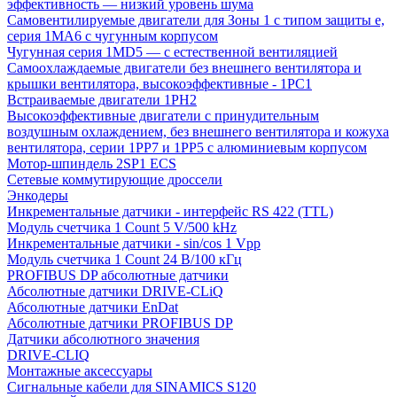
эффективность — низкий уровень шума
Самовентилируемые двигатели для Зоны 1 с типом защиты e,
серия 1MA6 с чугунным корпусом
Чугунная серия 1MD5 — с естественной вентиляцией
Самоохлаждаемые двигатели без внешнего вентилятора и
крышки вентилятора, высокоэффективные - 1PC1
Встраиваемые двигатели 1PH2
Высокоэффективные двигатели с принудительным
воздушным охлаждением, без внешнего вентилятора и кожуха
вентилятора, серии 1PP7 и 1PP5 с алюминиевым корпусом
Мотор-шпиндель 2SP1 ECS
Сетевые коммутирующие дроссели
Энкодеры
Инкрементальные датчики - интерфейс RS 422 (TTL)
Модуль счетчика 1 Count 5 V/500 kHz
Инкрементальные датчики - sin/cos 1 Vpp
Модуль счетчика 1 Count 24 В/100 кГц
PROFIBUS DP абсолютные датчики
Абсолютные датчики DRIVE-CLiQ
Абсолютные датчики EnDat
Абсолютные датчики PROFIBUS DP
Датчики абсолютного значения
DRIVE-CLIQ
Монтажные аксессуары
Сигнальные кабели для SINAMICS S120