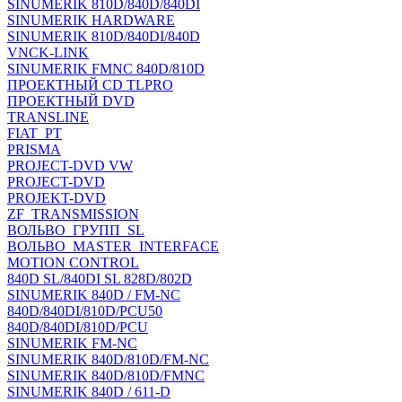
SINUMERIK 810D/840D/840DI
SINUMERIK HARDWARE
SINUMERIK 810D/840DI/840D
VNCK-LINK
SINUMERIK FMNC 840D/810D
ПРОЕКТНЫЙ CD TLPRO
ПРОЕКТНЫЙ DVD
TRANSLINE
FIAT_PT
PRISMA
PROJECT-DVD VW
PROJECT-DVD
PROJEKT-DVD
ZF_TRANSMISSION
ВОЛЬВО_ГРУПП_SL
ВОЛЬВО_MASTER_INTERFACE
MOTION CONTROL
840D SL/840DI SL 828D/802D
SINUMERIK 840D / FM-NC
840D/840DI/810D/PCU50
840D/840DI/810D/PCU
SINUMERIK FM-NC
SINUMERIK 840D/810D/FM-NC
SINUMERIK 840D/810D/FMNC
SINUMERIK 840D / 611-D