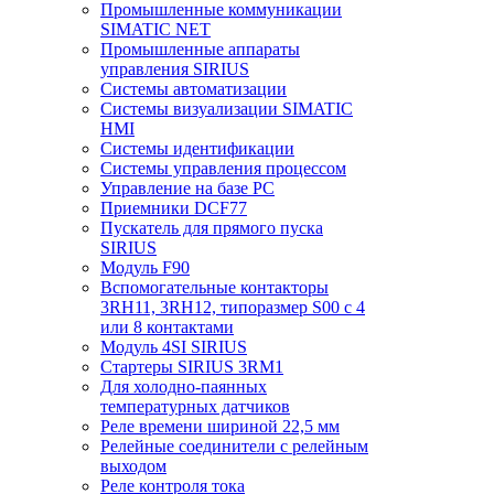
Промышленные коммуникации
SIMATIC NET
Промышленные аппараты
управления SIRIUS
Системы автоматизации
Системы визуализации SIMATIC
HMI
Системы идентификации
Системы управления процессом
Управление на базе РС
Приемники DCF77
Пускатель для прямого пуска
SIRIUS
Модуль F90
Вспомогательные контакторы
3RH11, 3RH12, типоразмер S00 с 4
или 8 контактами
Модуль 4SI SIRIUS
Стартеры SIRIUS 3RM1
Для холодно-паянных
температурных датчиков
Реле времени шириной 22,5 мм
Релейные соединители с релейным
выходом
Реле контроля тока