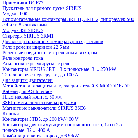
Приемники DCF77
Пускатель для прямого пуска SIRIUS
Модуль F90
Вспомогательные контакторы 3RH11, 3RH12, типоразмер S00
с 4 или 8 контактами
Модуль 4SI SIRIUS
Стартеры SIRIUS 3RM1
Для холодно-паянных температурных датчиков
Реле времени шириной 22,5 мм
Релейные соединители с релейным выходом
Реле контроля тока
Аналоговые регулируемые реле
Контакторы SIRIUS 3RT1, 3-х полюсные, 3 ... 250 kW
Тепловое реле перегрузки, до 100 A
Для защиты двигателей
Устройство для защиты и пуска двигателей SIMOCODE-DP
Кабели для AS-Interface
Пластиковый корпус, 50 мм
3SF1 с металлическими корпусами
Магнитные выключатели SIRIUS 3SE6
Кнопки
Контакторы 3TB5, до 200 kW/400 V
Контакторы для коммутации постоянного тока, 1-о и 2-х
полюсные, 32 ... 400 A
Комбинации контакторов до 630kW