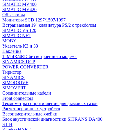
SIMATIC MV400
SIMATIC MV420
Объективы
Мониторы SCD 1297/1597/1997
Встраиваемая 19'' клавиатура PS/2 с трекболом
SIMATIC VS 120
SIMATIC NET
MOBY
Указатель КЗ и ЗЗ
Наклейка
TIM 4R/4RD без встроенного модема
SINAMICS DCP
POWER CONVERTER
Тиристор
SINAMICS
SIMODRIVE
SIMOVERT
Соединительные кабели
Front connectors
Термометры сопротивления для дымовых газов
Расчет первичных устройств
Весоизмерительные ячейки
Блок акустической диагностики SITRANS DA400
ST-H
WirelessHART