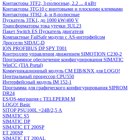
Контакторы 3TF2, 3-полюсные, 2.2 ... 4 кВт
Контакторы 3TG10 c винтовыми и плоскими клеммами
Контакторы 3TH2, 4- и 8-полюсные
Пускатель 3TK1, до 1000 kW/400 V
Трансформаторы тока утечки 3UL23
Пакет Switch ES Пускатель двигателя
Компактные FailSafe модули с AS-интерфейсом
Дроссели SIDAC-D
ION PROFIBUS DP SPY T001
Контроллер управления движением SIMOTION C230-2
Программное обеспечение конфигурирования SIMATIC
WinCC (TIA Portal)
Коммуникационный модуль CM EIB/KNX для LOGO!
Центральный процессор CPU550
Интерфейсный модуль IM 152-1
Программа для графического конфигурирования SIPROM
DR24
ES/OS-миграция с TELEPERM M
LOGO! Basic
SITOP PSU100L =24В/2,5 A
SIMATIC S5
SIMATIC DP
SIMATIC ET 200SP
ET 200SP
SIMATIC ET 200AL