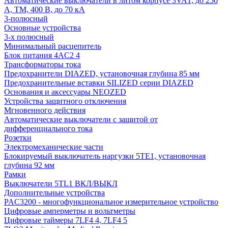
Автоматические выключатели в литом корпусе 3VA1, до 250
А, TM, 400 В, до 70 кА
3-полюсный
Основные устройства
3-х полюсный
Минимальный расцепитель
Блок питания 4AC2 4
Трансформаторы тока
Предохранители DIAZED, установочная глубина 85 мм
Предохранительные вставки SILIZED серии DIAZED
Основания и аксессуары NEOZED
Устройства защитного отключения
Мгновенного действия
Автоматические выключатели с защитой от
дифференциального тока
Розетки
Электромеханические части
Блокируемый выключатель наргузки 5TE1, установочная
глубина 92 мм
Рамки
Выключатели 5TL1 ВКЛ/ВЫКЛ
Дополнительные устройства
PAC3200 - многофункциональное измерительное устройство
Цифровые амперметры и вольтметры
Цифровые таймеры 7LF4 4, 7LF4 5