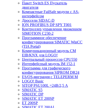
Пакет Switch ES Пускатель
двигателя
Компактные FailSafe модули с AS-
интерфейсом
Дроссели SIDAC-D
ION PROFIBUS DP SPY T001
Контроллер управления движением
SIMOTION C230-2
Программное обеспечение
конфигурирования SIMATIC WinCC
(TIA Portal)
Коммуникационный модуль CM
EIB/KNX для LOGO!
Центральный процессор CPU550
Интерфейсный модуль IM 152-1
Программа для графического
конфигурирования SIPROM DR24
ES/OS-миграция с TELEPERM M
LOGO! Basic
SITOP PSU100L =24В/2,5 A
SIMATIC S5
SIMATIC DP
SIMATIC ET 200SP
ET 200SP
SIMATIC ET 200AL