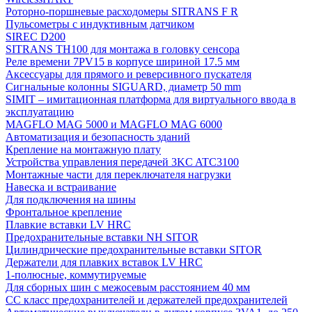
Роторно-поршневые расходомеры SITRANS F R
Пульсометры с индуктивным датчиком
SIREC D200
SITRANS TH100 для монтажа в головку сенсора
Реле времени 7PV15 в корпусе шириной 17.5 мм
Аксессуары для прямого и реверсивного пускателя
Сигнальные колонны SIGUARD, диаметр 50 mm
SIMIT – имитационная платформа для виртуального ввода в
эксплуатацию
MAGFLO MAG 5000 и MAGFLO MAG 6000
Автоматизация и безопасность зданий
Крепление на монтажную плату
Устройства управления передачей 3KC ATC3100
Монтажные части для переключателя нагрузки
Навеска и встраивание
Для подключения на шины
Фронтальное крепление
Плавкие вставки LV HRC
Предохранительные вставки NH SITOR
Цилиндрические предохранительные вставки SITOR
Держатели для плавких вставок LV HRC
1-полюсные, коммутируемые
Для сборных шин с межосевым расстоянием 40 мм
СС класс предохранителей и держателей предохранителей