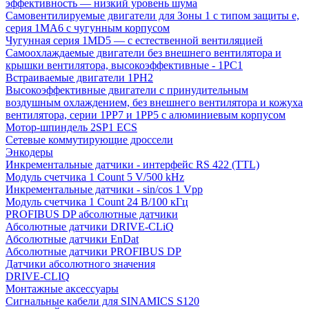
эффективность — низкий уровень шума
Самовентилируемые двигатели для Зоны 1 с типом защиты e,
серия 1MA6 с чугунным корпусом
Чугунная серия 1MD5 — с естественной вентиляцией
Самоохлаждаемые двигатели без внешнего вентилятора и
крышки вентилятора, высокоэффективные - 1PC1
Встраиваемые двигатели 1PH2
Высокоэффективные двигатели с принудительным
воздушным охлаждением, без внешнего вентилятора и кожуха
вентилятора, серии 1PP7 и 1PP5 с алюминиевым корпусом
Мотор-шпиндель 2SP1 ECS
Сетевые коммутирующие дроссели
Энкодеры
Инкрементальные датчики - интерфейс RS 422 (TTL)
Модуль счетчика 1 Count 5 V/500 kHz
Инкрементальные датчики - sin/cos 1 Vpp
Модуль счетчика 1 Count 24 В/100 кГц
PROFIBUS DP абсолютные датчики
Абсолютные датчики DRIVE-CLiQ
Абсолютные датчики EnDat
Абсолютные датчики PROFIBUS DP
Датчики абсолютного значения
DRIVE-CLIQ
Монтажные аксессуары
Сигнальные кабели для SINAMICS S120