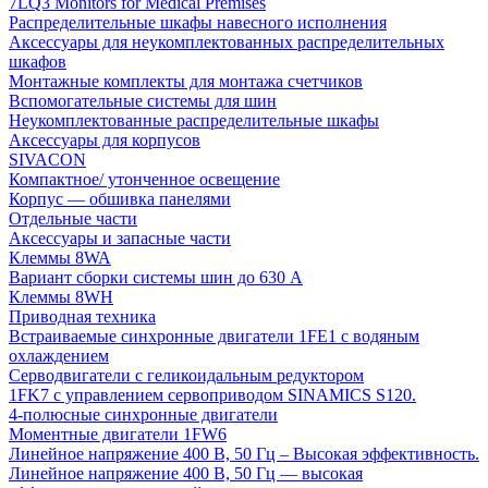
7LQ3 Monitors for Medical Premises
Распределительные шкафы навесного исполнения
Аксессуары для неукомплектованных распределительных
шкафов
Монтажные комплекты для монтажа счетчиков
Вспомогательные системы для шин
Неукомплектованные распределительные шкафы
Аксессуары для корпусов
SIVACON
Компактное/ утонченное освещение
Корпус — обшивка панелями
Отдельные части
Аксессуары и запасные части
Клеммы 8WA
Вариант сборки системы шин до 630 A
Клеммы 8WH
Приводная техника
Встраиваемые синхронные двигатели 1FE1 с водяным
охлаждением
Серводвигатели с геликоидальным редуктором
1FK7 с управлением сервоприводом SINAMICS S120.
4-полюсные синхронные двигатели
Моментные двигатели 1FW6
Линейное напряжение 400 В, 50 Гц – Высокая эффективность.
Линейное напряжение 400 В, 50 Гц — высокая