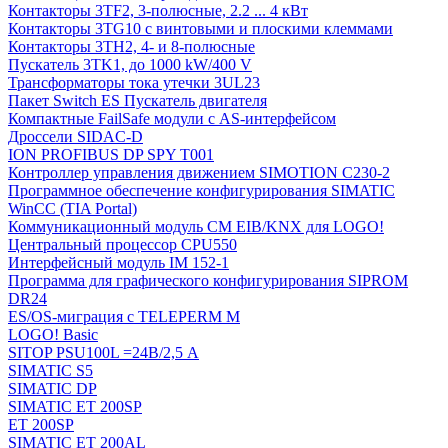
Контакторы 3TF2, 3-полюсные, 2.2 ... 4 кВт
Контакторы 3TG10 c винтовыми и плоскими клеммами
Контакторы 3TH2, 4- и 8-полюсные
Пускатель 3TK1, до 1000 kW/400 V
Трансформаторы тока утечки 3UL23
Пакет Switch ES Пускатель двигателя
Компактные FailSafe модули с AS-интерфейсом
Дроссели SIDAC-D
ION PROFIBUS DP SPY T001
Контроллер управления движением SIMOTION C230-2
Программное обеспечение конфигурирования SIMATIC
WinCC (TIA Portal)
Коммуникационный модуль CM EIB/KNX для LOGO!
Центральный процессор CPU550
Интерфейсный модуль IM 152-1
Программа для графического конфигурирования SIPROM
DR24
ES/OS-миграция с TELEPERM M
LOGO! Basic
SITOP PSU100L =24В/2,5 A
SIMATIC S5
SIMATIC DP
SIMATIC ET 200SP
ET 200SP
SIMATIC ET 200AL