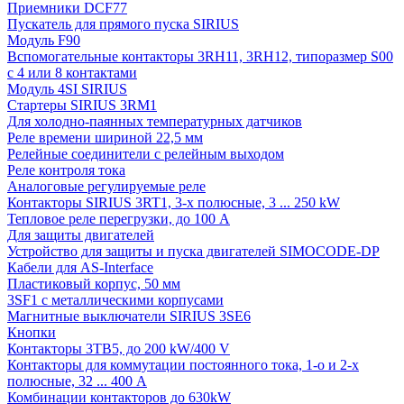
Приемники DCF77
Пускатель для прямого пуска SIRIUS
Модуль F90
Вспомогательные контакторы 3RH11, 3RH12, типоразмер S00
с 4 или 8 контактами
Модуль 4SI SIRIUS
Стартеры SIRIUS 3RM1
Для холодно-паянных температурных датчиков
Реле времени шириной 22,5 мм
Релейные соединители с релейным выходом
Реле контроля тока
Аналоговые регулируемые реле
Контакторы SIRIUS 3RT1, 3-х полюсные, 3 ... 250 kW
Тепловое реле перегрузки, до 100 A
Для защиты двигателей
Устройство для защиты и пуска двигателей SIMOCODE-DP
Кабели для AS-Interface
Пластиковый корпус, 50 мм
3SF1 с металлическими корпусами
Магнитные выключатели SIRIUS 3SE6
Кнопки
Контакторы 3TB5, до 200 kW/400 V
Контакторы для коммутации постоянного тока, 1-о и 2-х
полюсные, 32 ... 400 A
Комбинации контакторов до 630kW