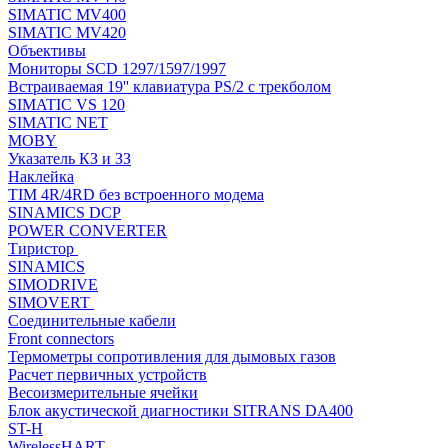
SIMATIC MV400
SIMATIC MV420
Объективы
Мониторы SCD 1297/1597/1997
Встраиваемая 19'' клавиатура PS/2 с трекболом
SIMATIC VS 120
SIMATIC NET
MOBY
Указатель КЗ и ЗЗ
Наклейка
TIM 4R/4RD без встроенного модема
SINAMICS DCP
POWER CONVERTER
Тиристор
SINAMICS
SIMODRIVE
SIMOVERT
Соединительные кабели
Front connectors
Термометры сопротивления для дымовых газов
Расчет первичных устройств
Весоизмерительные ячейки
Блок акустической диагностики SITRANS DA400
ST-H
WirelessHART