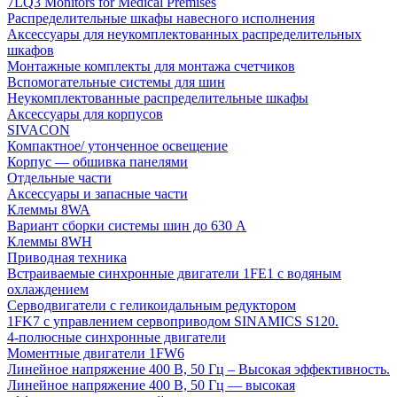
7LQ3 Monitors for Medical Premises
Распределительные шкафы навесного исполнения
Аксессуары для неукомплектованных распределительных
шкафов
Монтажные комплекты для монтажа счетчиков
Вспомогательные системы для шин
Неукомплектованные распределительные шкафы
Аксессуары для корпусов
SIVACON
Компактное/ утонченное освещение
Корпус — обшивка панелями
Отдельные части
Аксессуары и запасные части
Клеммы 8WA
Вариант сборки системы шин до 630 A
Клеммы 8WH
Приводная техника
Встраиваемые синхронные двигатели 1FE1 с водяным
охлаждением
Серводвигатели с геликоидальным редуктором
1FK7 с управлением сервоприводом SINAMICS S120.
4-полюсные синхронные двигатели
Моментные двигатели 1FW6
Линейное напряжение 400 В, 50 Гц – Высокая эффективность.
Линейное напряжение 400 В, 50 Гц — высокая