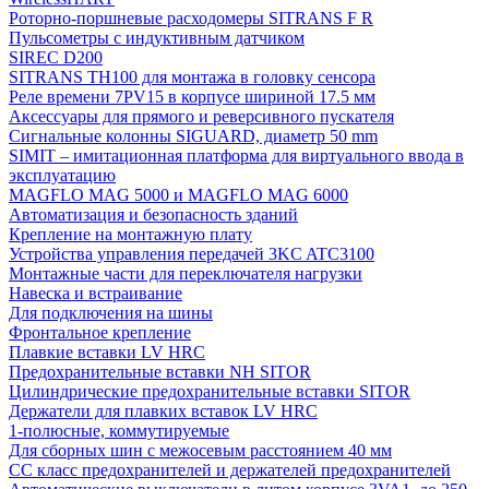
Роторно-поршневые расходомеры SITRANS F R
Пульсометры с индуктивным датчиком
SIREC D200
SITRANS TH100 для монтажа в головку сенсора
Реле времени 7PV15 в корпусе шириной 17.5 мм
Аксессуары для прямого и реверсивного пускателя
Сигнальные колонны SIGUARD, диаметр 50 mm
SIMIT – имитационная платформа для виртуального ввода в
эксплуатацию
MAGFLO MAG 5000 и MAGFLO MAG 6000
Автоматизация и безопасность зданий
Крепление на монтажную плату
Устройства управления передачей 3KC ATC3100
Монтажные части для переключателя нагрузки
Навеска и встраивание
Для подключения на шины
Фронтальное крепление
Плавкие вставки LV HRC
Предохранительные вставки NH SITOR
Цилиндрические предохранительные вставки SITOR
Держатели для плавких вставок LV HRC
1-полюсные, коммутируемые
Для сборных шин с межосевым расстоянием 40 мм
СС класс предохранителей и держателей предохранителей