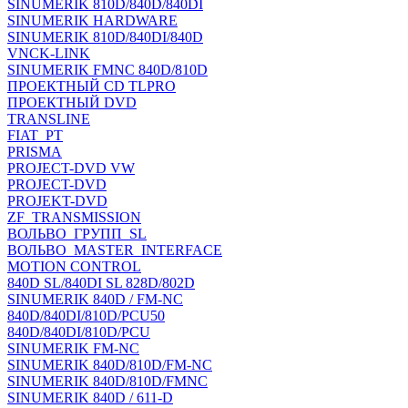
SINUMERIK 810D/840D/840DI
SINUMERIK HARDWARE
SINUMERIK 810D/840DI/840D
VNCK-LINK
SINUMERIK FMNC 840D/810D
ПРОЕКТНЫЙ CD TLPRO
ПРОЕКТНЫЙ DVD
TRANSLINE
FIAT_PT
PRISMA
PROJECT-DVD VW
PROJECT-DVD
PROJEKT-DVD
ZF_TRANSMISSION
ВОЛЬВО_ГРУПП_SL
ВОЛЬВО_MASTER_INTERFACE
MOTION CONTROL
840D SL/840DI SL 828D/802D
SINUMERIK 840D / FM-NC
840D/840DI/810D/PCU50
840D/840DI/810D/PCU
SINUMERIK FM-NC
SINUMERIK 840D/810D/FM-NC
SINUMERIK 840D/810D/FMNC
SINUMERIK 840D / 611-D