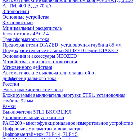
Автоматические выключатели в литом корпусе 3VA1, до 250
А, TM, 400 В, до 70 кА
3-полюсный
Основные устройства
3-х полюсный
Минимальный расцепитель
Блок питания 4AC2 4
Трансформаторы тока
Предохранители DIAZED, установочная глубина 85 мм
Предохранительные вставки SILIZED серии DIAZED
Основания и аксессуары NEOZED
Устройства защитного отключения
Мгновенного действия
Автоматические выключатели с защитой от
дифференциального тока
Розетки
Электромеханические части
Блокируемый выключатель наргузки 5TE1, установочная
глубина 92 мм
Рамки
Выключатели 5TL1 ВКЛ/ВЫКЛ
Дополнительные устройства
PAC3200 - многофункциональное измерительное устройство
Цифровые амперметры и вольтметры
Цифровые таймеры 7LF4 4, 7LF4 5