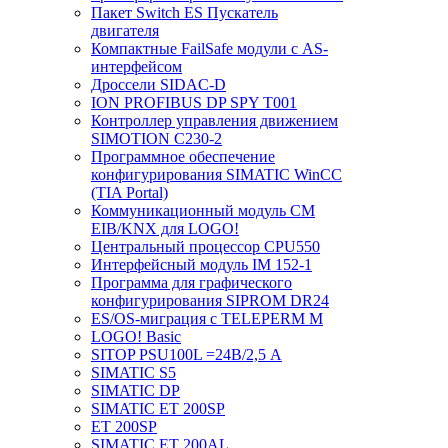
Пакет Switch ES Пускатель
двигателя
Компактные FailSafe модули с AS-
интерфейсом
Дроссели SIDAC-D
ION PROFIBUS DP SPY T001
Контроллер управления движением
SIMOTION C230-2
Программное обеспечение
конфигурирования SIMATIC WinCC
(TIA Portal)
Коммуникационный модуль CM
EIB/KNX для LOGO!
Центральный процессор CPU550
Интерфейсный модуль IM 152-1
Программа для графического
конфигурирования SIPROM DR24
ES/OS-миграция с TELEPERM M
LOGO! Basic
SITOP PSU100L =24В/2,5 A
SIMATIC S5
SIMATIC DP
SIMATIC ET 200SP
ET 200SP
SIMATIC ET 200AL