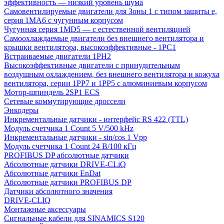
эффективность — низкий уровень шума
Самовентилируемые двигатели для Зоны 1 с типом защиты e,
серия 1MA6 с чугунным корпусом
Чугунная серия 1MD5 — с естественной вентиляцией
Самоохлаждаемые двигатели без внешнего вентилятора и
крышки вентилятора, высокоэффективные - 1PC1
Встраиваемые двигатели 1PH2
Высокоэффективные двигатели с принудительным
воздушным охлаждением, без внешнего вентилятора и кожуха
вентилятора, серии 1PP7 и 1PP5 с алюминиевым корпусом
Мотор-шпиндель 2SP1 ECS
Сетевые коммутирующие дроссели
Энкодеры
Инкрементальные датчики - интерфейс RS 422 (TTL)
Модуль счетчика 1 Count 5 V/500 kHz
Инкрементальные датчики - sin/cos 1 Vpp
Модуль счетчика 1 Count 24 В/100 кГц
PROFIBUS DP абсолютные датчики
Абсолютные датчики DRIVE-CLiQ
Абсолютные датчики EnDat
Абсолютные датчики PROFIBUS DP
Датчики абсолютного значения
DRIVE-CLIQ
Монтажные аксессуары
Сигнальные кабели для SINAMICS S120