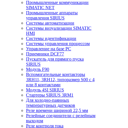
Промышленные коммуникации
SIMATIC NET
Промышленные аппараты
управления SIRIUS
Системы автоматизации
Системы визуализации SIMATIC
HMI
Системы идентификации
Системы управления процессом
Управление на базе РС
Приемники DCF77
Пускатель для прямого пуска
SIRIUS
Модуль F90
Вспомогательные контакторы
3RH11, 3RH12, типоразмер S00 с 4
или 8 контактами
Модуль 4SI SIRIUS
Стартеры SIRIUS 3RM1
Для холодно-паянных
температурных датчиков
Реле времени шириной 22,5 мм
Релейные соединители с релейным
выходом
Реле контроля тока