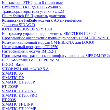
Контакторы 3TH2, 4- и 8-полюсные
Пускатель 3TK1, до 1000 kW/400 V
Трансформаторы тока утечки 3UL23
Пакет Switch ES Пускатель двигателя
Компактные FailSafe модули с AS-интерфейсом
Дроссели SIDAC-D
ION PROFIBUS DP SPY T001
Контроллер управления движением SIMOTION C230-2
Программное обеспечение конфигурирования SIMATIC WinCC (
Коммуникационный модуль CM EIB/KNX для LOGO!
Центральный процессор CPU550
Интерфейсный модуль IM 152-1
Программа для графического конфигурирования SIPROM DR2
ES/OS-миграция с TELEPERM M
LOGO! Basic
SITOP PSU100L =24В/2,5 A
SIMATIC S5
SIMATIC DP
SIMATIC ET 200SP
ET 200SP
SIMATIC ET 200AL
SIMATIC ET200PRO
ET 200S
SIMATIC FF LINK
SIMATIC ET 200MP