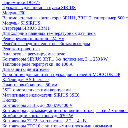
Приемники DCF77
Пускатель для прямого пуска SIRIUS
Модуль F90
Вспомогательные контакторы 3RH11, 3RH12, типоразмер S00 с 
Модуль 4SI SIRIUS
Стартеры SIRIUS 3RM1
Для холодно-паянных температурных датчиков
Реле времени шириной 22,5 мм
Релейные соединители с релейным выходом
Реле контроля тока
Аналоговые регулируемые реле
Контакторы SIRIUS 3RT1, 3-х полюсные, 3 ... 250 kW
Тепловое реле перегрузки, до 100 A
Для защиты двигателей
Устройство для защиты и пуска двигателей SIMOCODE-DP
Кабели для AS-Interface
Пластиковый корпус, 50 мм
3SF1 с металлическими корпусами
Магнитные выключатели SIRIUS 3SE6
Кнопки
Контакторы 3TB5, до 200 kW/400 V
Контакторы для коммутации постоянного тока, 1-о и 2-х полюсн
Комбинации контакторов до 630kW
Контакторы 3TF2, 3-полюсные, 2.2 ... 4 кВт
Контакторы 3TG10 c винтовыми и плоскими клеммами