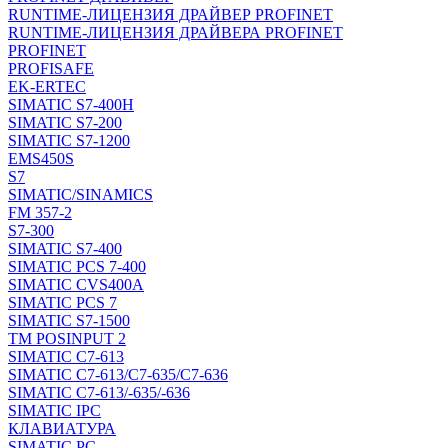
RUNTIME-ЛИЦЕНЗИЯ ДРАЙВЕР PROFINET
RUNTIME-ЛИЦЕНЗИЯ ДРАЙВЕРА PROFINET
PROFINET
PROFISAFE
EK-ERTEC
SIMATIC S7-400H
SIMATIC S7-200
SIMATIC S7-1200
EMS450S
S7
SIMATIC/SINAMICS
FM 357-2
S7-300
SIMATIC S7-400
SIMATIC PCS 7-400
SIMATIC CVS400A
SIMATIC PCS 7
SIMATIC S7-1500
TM POSINPUT 2
SIMATIC C7-613
SIMATIC C7-613/C7-635/C7-636
SIMATIC C7-613/-635/-636
SIMATIC IPC
КЛАВИАТУРА
SIMATIC PC