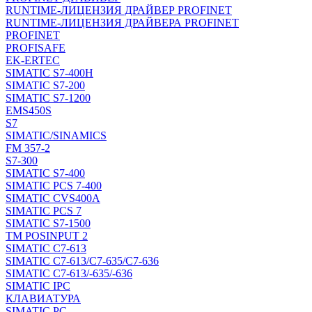
RUNTIME-ЛИЦЕНЗИЯ ДРАЙВЕР PROFINET
RUNTIME-ЛИЦЕНЗИЯ ДРАЙВЕРА PROFINET
PROFINET
PROFISAFE
EK-ERTEC
SIMATIC S7-400H
SIMATIC S7-200
SIMATIC S7-1200
EMS450S
S7
SIMATIC/SINAMICS
FM 357-2
S7-300
SIMATIC S7-400
SIMATIC PCS 7-400
SIMATIC CVS400A
SIMATIC PCS 7
SIMATIC S7-1500
TM POSINPUT 2
SIMATIC C7-613
SIMATIC C7-613/C7-635/C7-636
SIMATIC C7-613/-635/-636
SIMATIC IPC
КЛАВИАТУРА
SIMATIC PC