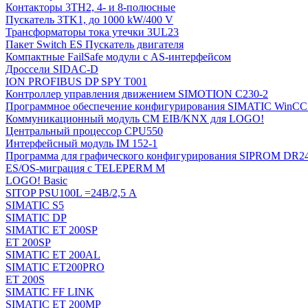
Контакторы 3TH2, 4- и 8-полюсные
Пускатель 3TK1, до 1000 kW/400 V
Трансформаторы тока утечки 3UL23
Пакет Switch ES Пускатель двигателя
Компактные FailSafe модули с AS-интерфейсом
Дроссели SIDAC-D
ION PROFIBUS DP SPY T001
Контроллер управления движением SIMOTION C230-2
Программное обеспечение конфигурирования SIMATIC WinCC (
Коммуникационный модуль CM EIB/KNX для LOGO!
Центральный процессор CPU550
Интерфейсный модуль IM 152-1
Программа для графического конфигурирования SIPROM DR2
ES/OS-миграция с TELEPERM M
LOGO! Basic
SITOP PSU100L =24В/2,5 A
SIMATIC S5
SIMATIC DP
SIMATIC ET 200SP
ET 200SP
SIMATIC ET 200AL
SIMATIC ET200PRO
ET 200S
SIMATIC FF LINK
SIMATIC ET 200MP