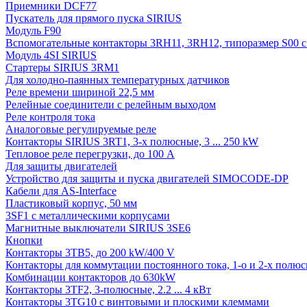
Приемники DCF77
Пускатель для прямого пуска SIRIUS
Модуль F90
Вспомогательные контакторы 3RH11, 3RH12, типоразмер S00 с 
Модуль 4SI SIRIUS
Стартеры SIRIUS 3RM1
Для холодно-паянных температурных датчиков
Реле времени шириной 22,5 мм
Релейные соединители с релейным выходом
Реле контроля тока
Аналоговые регулируемые реле
Контакторы SIRIUS 3RT1, 3-х полюсные, 3 ... 250 kW
Тепловое реле перегрузки, до 100 A
Для защиты двигателей
Устройство для защиты и пуска двигателей SIMOCODE-DP
Кабели для AS-Interface
Пластиковый корпус, 50 мм
3SF1 с металлическими корпусами
Магнитные выключатели SIRIUS 3SE6
Кнопки
Контакторы 3TB5, до 200 kW/400 V
Контакторы для коммутации постоянного тока, 1-о и 2-х полюсн
Комбинации контакторов до 630kW
Контакторы 3TF2, 3-полюсные, 2.2 ... 4 кВт
Контакторы 3TG10 c винтовыми и плоскими клеммами