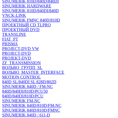
SINUMERIK 810D/840D/840DI
SINUMERIK HARDWARE
SINUMERIK 810D/840DI/840D
VNCK-LINK
SINUMERIK FMNC 840D/810D
ПРОЕКТНЫЙ CD TLPRO
ПРОЕКТНЫЙ DVD
TRANSLINE
FIAT_PT
PRISMA
PROJECT-DVD VW
PROJECT-DVD
PROJEKT-DVD
ZF_TRANSMISSION
ВОЛЬВО_ГРУПП_SL
ВОЛЬВО_MASTER_INTERFACE
MOTION CONTROL
840D SL/840DI SL 828D/802D
SINUMERIK 840D / FM-NC
840D/840DI/810D/PCU50
840D/840DI/810D/PCU
SINUMERIK FM-NC
SINUMERIK 840D/810D/FM-NC
SINUMERIK 840D/810D/FMNC
SINUMERIK 840D / 611-D