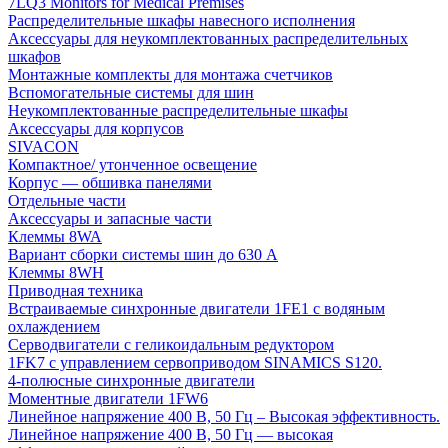
7LQ3 Monitors for Medical Premises
Распределительные шкафы навесного исполнения
Аксессуары для неукомплектованных распределительных
шкафов
Монтажные комплекты для монтажа счетчиков
Вспомогательные системы для шин
Неукомплектованные распределительные шкафы
Аксессуары для корпусов
SIVACON
Компактное/ утонченное освещение
Корпус — обшивка панелями
Отдельные части
Аксессуары и запасные части
Клеммы 8WA
Вариант сборки системы шин до 630 A
Клеммы 8WH
Приводная техника
Встраиваемые синхронные двигатели 1FE1 с водяным
охлаждением
Серводвигатели с геликоидальным редуктором
1FK7 с управлением сервоприводом SINAMICS S120.
4-полюсные синхронные двигатели
Моментные двигатели 1FW6
Линейное напряжение 400 В, 50 Гц – Высокая эффективность.
Линейное напряжение 400 В, 50 Гц — высокая