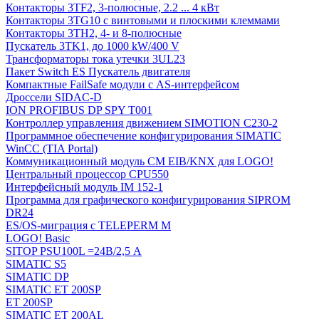
Контакторы 3TF2, 3-полюсные, 2.2 ... 4 кВт
Контакторы 3TG10 c винтовыми и плоскими клеммами
Контакторы 3TH2, 4- и 8-полюсные
Пускатель 3TK1, до 1000 kW/400 V
Трансформаторы тока утечки 3UL23
Пакет Switch ES Пускатель двигателя
Компактные FailSafe модули с AS-интерфейсом
Дроссели SIDAC-D
ION PROFIBUS DP SPY T001
Контроллер управления движением SIMOTION C230-2
Программное обеспечение конфигурирования SIMATIC
WinCC (TIA Portal)
Коммуникационный модуль CM EIB/KNX для LOGO!
Центральный процессор CPU550
Интерфейсный модуль IM 152-1
Программа для графического конфигурирования SIPROM
DR24
ES/OS-миграция с TELEPERM M
LOGO! Basic
SITOP PSU100L =24В/2,5 A
SIMATIC S5
SIMATIC DP
SIMATIC ET 200SP
ET 200SP
SIMATIC ET 200AL