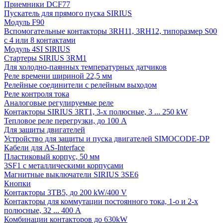
Приемники DCF77
Пускатель для прямого пуска SIRIUS
Модуль F90
Вспомогательные контакторы 3RH11, 3RH12, типоразмер S00
с 4 или 8 контактами
Модуль 4SI SIRIUS
Стартеры SIRIUS 3RM1
Для холодно-паянных температурных датчиков
Реле времени шириной 22,5 мм
Релейные соединители с релейным выходом
Реле контроля тока
Аналоговые регулируемые реле
Контакторы SIRIUS 3RT1, 3-х полюсные, 3 ... 250 kW
Тепловое реле перегрузки, до 100 A
Для защиты двигателей
Устройство для защиты и пуска двигателей SIMOCODE-DP
Кабели для AS-Interface
Пластиковый корпус, 50 мм
3SF1 с металлическими корпусами
Магнитные выключатели SIRIUS 3SE6
Кнопки
Контакторы 3TB5, до 200 kW/400 V
Контакторы для коммутации постоянного тока, 1-о и 2-х
полюсные, 32 ... 400 A
Комбинации контакторов до 630kW