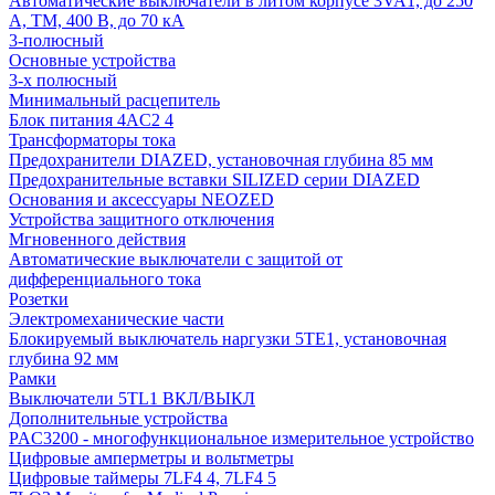
Автоматические выключатели в литом корпусе 3VA1, до 250
А, TM, 400 В, до 70 кА
3-полюсный
Основные устройства
3-х полюсный
Минимальный расцепитель
Блок питания 4AC2 4
Трансформаторы тока
Предохранители DIAZED, установочная глубина 85 мм
Предохранительные вставки SILIZED серии DIAZED
Основания и аксессуары NEOZED
Устройства защитного отключения
Мгновенного действия
Автоматические выключатели с защитой от
дифференциального тока
Розетки
Электромеханические части
Блокируемый выключатель наргузки 5TE1, установочная
глубина 92 мм
Рамки
Выключатели 5TL1 ВКЛ/ВЫКЛ
Дополнительные устройства
PAC3200 - многофункциональное измерительное устройство
Цифровые амперметры и вольтметры
Цифровые таймеры 7LF4 4, 7LF4 5