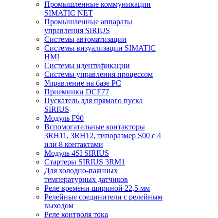
Промышленные коммуникации
SIMATIC NET
Промышленные аппараты
управления SIRIUS
Системы автоматизации
Системы визуализации SIMATIC
HMI
Системы идентификации
Системы управления процессом
Управление на базе РС
Приемники DCF77
Пускатель для прямого пуска
SIRIUS
Модуль F90
Вспомогательные контакторы
3RH11, 3RH12, типоразмер S00 с 4
или 8 контактами
Модуль 4SI SIRIUS
Стартеры SIRIUS 3RM1
Для холодно-паянных
температурных датчиков
Реле времени шириной 22,5 мм
Релейные соединители с релейным
выходом
Реле контроля тока