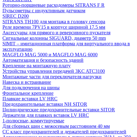
Роторно-поршневые расходомеры SITRANS F R
Пульсометры с индуктивным датчиком
SIREC D200
SITRANS TH100 для монтажа в головку сенсора
Реле времени 7PV15 в корпусе шириной 17.5 мм
Аксессуары для прямого и реверсивного пускателя
Сигнальные колонны SIGUARD, диаметр 50 mm
SIMIT – имитационная платформа для виртуального ввода в
эксплуатацию
MAGFLO MAG 5000 и MAGFLO MAG 6000
Автоматизация и безопасность зданий
Крепление на монтажную плату
Устройства управления передачей 3KC ATC3100
Монтажные части для переключателя нагрузки
Навеска и встраивание
Для подключения на шины
Фронтальное крепление
Плавкие вставки LV HRC
Предохранительные вставки NH SITOR
Цилиндрические предохранительные вставки SITOR
Держатели для плавких вставок LV HRC
1-полюсные, коммутируемые
Для сборных шин с межосевым расстоянием 40 мм
СС класс предохранителей и держателей предохранителей