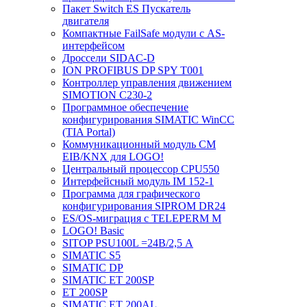
Пакет Switch ES Пускатель
двигателя
Компактные FailSafe модули с AS-
интерфейсом
Дроссели SIDAC-D
ION PROFIBUS DP SPY T001
Контроллер управления движением
SIMOTION C230-2
Программное обеспечение
конфигурирования SIMATIC WinCC
(TIA Portal)
Коммуникационный модуль CM
EIB/KNX для LOGO!
Центральный процессор CPU550
Интерфейсный модуль IM 152-1
Программа для графического
конфигурирования SIPROM DR24
ES/OS-миграция с TELEPERM M
LOGO! Basic
SITOP PSU100L =24В/2,5 A
SIMATIC S5
SIMATIC DP
SIMATIC ET 200SP
ET 200SP
SIMATIC ET 200AL