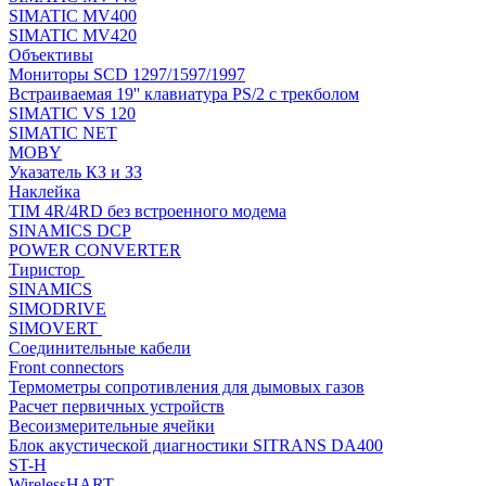
SIMATIC MV400
SIMATIC MV420
Объективы
Мониторы SCD 1297/1597/1997
Встраиваемая 19'' клавиатура PS/2 с трекболом
SIMATIC VS 120
SIMATIC NET
MOBY
Указатель КЗ и ЗЗ
Наклейка
TIM 4R/4RD без встроенного модема
SINAMICS DCP
POWER CONVERTER
Тиристор
SINAMICS
SIMODRIVE
SIMOVERT
Соединительные кабели
Front connectors
Термометры сопротивления для дымовых газов
Расчет первичных устройств
Весоизмерительные ячейки
Блок акустической диагностики SITRANS DA400
ST-H
WirelessHART