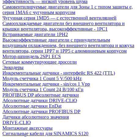
эффективность — низкий уровень шума
Самовентилируемые двигатели для Зоны 1 с типом защиты e,
серия 1MA6 с чугунным корпусом
Чугунная серия 1MD5 — с естественной вентиляцией
Самоохлаждаемые двигатели без внешнего вентилятора и
крышки вентилятора, высокоэффективные - 1PC1
Встраиваемые двигатели 1PH2
Высокоэффективные двигатели с принудительным
воздушным охлаждением, без внешнего вентилятора и кожуха
вентилятора, серии 1PP7 и 1PP5 с алюминиевым корпусом
Мотор-шпиндель 2SP1 ECS
Сетевые коммутирующие дроссели
Энкодеры
Инкрементальные датчики - интерфейс RS 422 (TTL)
Модуль счетчика 1 Count 5 V/500 kHz
Инкрементальные датчики - sin/cos 1 Vpp
Модуль счетчика 1 Count 24 В/100 кГц
PROFIBUS DP абсолютные датчики
Абсолютные датчики DRIVE-CLiQ
Абсолютные датчики EnDat
Абсолютные датчики PROFIBUS DP
Датчики абсолютного значения
DRIVE-CLIQ
Монтажные аксессуары
Сигнальные кабели для SINAMICS S120