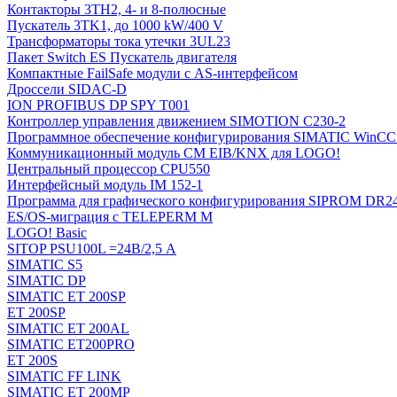
Контакторы 3TH2, 4- и 8-полюсные
Пускатель 3TK1, до 1000 kW/400 V
Трансформаторы тока утечки 3UL23
Пакет Switch ES Пускатель двигателя
Компактные FailSafe модули с AS-интерфейсом
Дроссели SIDAC-D
ION PROFIBUS DP SPY T001
Контроллер управления движением SIMOTION C230-2
Программное обеспечение конфигурирования SIMATIC WinCC (
Коммуникационный модуль CM EIB/KNX для LOGO!
Центральный процессор CPU550
Интерфейсный модуль IM 152-1
Программа для графического конфигурирования SIPROM DR2
ES/OS-миграция с TELEPERM M
LOGO! Basic
SITOP PSU100L =24В/2,5 A
SIMATIC S5
SIMATIC DP
SIMATIC ET 200SP
ET 200SP
SIMATIC ET 200AL
SIMATIC ET200PRO
ET 200S
SIMATIC FF LINK
SIMATIC ET 200MP