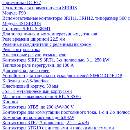
Приемники DCF77
Пускатель для прямого пуска SIRIUS
Модуль F90
Вспомогательные контакторы 3RH11, 3RH12, типоразмер S00 с 
Модуль 4SI SIRIUS
Стартеры SIRIUS 3RM1
Для холодно-паянных температурных датчиков
Реле времени шириной 22,5 мм
Релейные соединители с релейным выходом
Реле контроля тока
Аналоговые регулируемые реле
Контакторы SIRIUS 3RT1, 3-х полюсные, 3 ... 250 kW
Тепловое реле перегрузки, до 100 A
Для защиты двигателей
Устройство для защиты и пуска двигателей SIMOCODE-DP
Кабели для AS-Interface
Пластиковый корпус, 50 мм
3SF1 с металлическими корпусами
Магнитные выключатели SIRIUS 3SE6
Кнопки
Контакторы 3TB5, до 200 kW/400 V
Контакторы для коммутации постоянного тока, 1-о и 2-х полюсн
Комбинации контакторов до 630kW
Контакторы 3TF2, 3-полюсные, 2.2 ... 4 кВт
Контакторы 3TG10 c винтовыми и плоскими клеммами