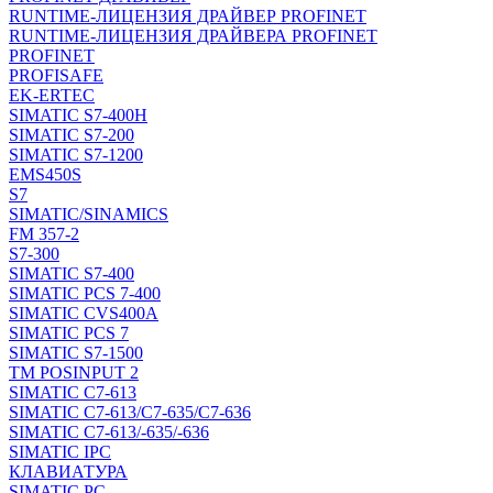
RUNTIME-ЛИЦЕНЗИЯ ДРАЙВЕР PROFINET
RUNTIME-ЛИЦЕНЗИЯ ДРАЙВЕРА PROFINET
PROFINET
PROFISAFE
EK-ERTEC
SIMATIC S7-400H
SIMATIC S7-200
SIMATIC S7-1200
EMS450S
S7
SIMATIC/SINAMICS
FM 357-2
S7-300
SIMATIC S7-400
SIMATIC PCS 7-400
SIMATIC CVS400A
SIMATIC PCS 7
SIMATIC S7-1500
TM POSINPUT 2
SIMATIC C7-613
SIMATIC C7-613/C7-635/C7-636
SIMATIC C7-613/-635/-636
SIMATIC IPC
КЛАВИАТУРА
SIMATIC PC