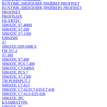
RUNTIME-ЛИЦЕНЗИЯ ДРАЙВЕР PROFINET
RUNTIME-ЛИЦЕНЗИЯ ДРАЙВЕРА PROFINET
PROFINET
PROFISAFE
EK-ERTEC
SIMATIC S7-400H
SIMATIC S7-200
SIMATIC S7-1200
EMS450S
S7
SIMATIC/SINAMICS
FM 357-2
S7-300
SIMATIC S7-400
SIMATIC PCS 7-400
SIMATIC CVS400A
SIMATIC PCS 7
SIMATIC S7-1500
TM POSINPUT 2
SIMATIC C7-613
SIMATIC C7-613/C7-635/C7-636
SIMATIC C7-613/-635/-636
SIMATIC IPC
КЛАВИАТУРА
SIMATIC PC