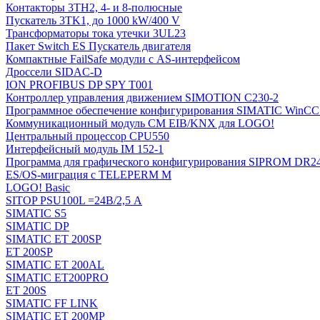
Контакторы 3TH2, 4- и 8-полюсные
Пускатель 3TK1, до 1000 kW/400 V
Трансформаторы тока утечки 3UL23
Пакет Switch ES Пускатель двигателя
Компактные FailSafe модули с AS-интерфейсом
Дроссели SIDAC-D
ION PROFIBUS DP SPY T001
Контроллер управления движением SIMOTION C230-2
Программное обеспечение конфигурирования SIMATIC WinCC (
Коммуникационный модуль CM EIB/KNX для LOGO!
Центральный процессор CPU550
Интерфейсный модуль IM 152-1
Программа для графического конфигурирования SIPROM DR2
ES/OS-миграция с TELEPERM M
LOGO! Basic
SITOP PSU100L =24В/2,5 A
SIMATIC S5
SIMATIC DP
SIMATIC ET 200SP
ET 200SP
SIMATIC ET 200AL
SIMATIC ET200PRO
ET 200S
SIMATIC FF LINK
SIMATIC ET 200MP