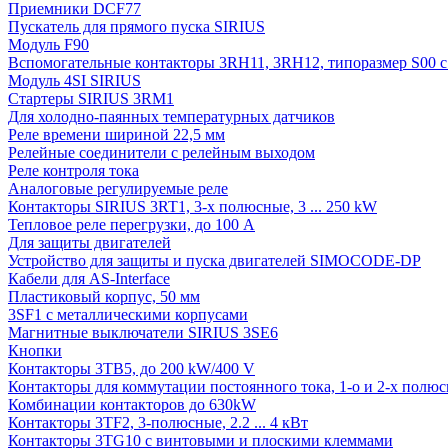
Приемники DCF77
Пускатель для прямого пуска SIRIUS
Модуль F90
Вспомогательные контакторы 3RH11, 3RH12, типоразмер S00 с 
Модуль 4SI SIRIUS
Стартеры SIRIUS 3RM1
Для холодно-паянных температурных датчиков
Реле времени шириной 22,5 мм
Релейные соединители с релейным выходом
Реле контроля тока
Аналоговые регулируемые реле
Контакторы SIRIUS 3RT1, 3-х полюсные, 3 ... 250 kW
Тепловое реле перегрузки, до 100 A
Для защиты двигателей
Устройство для защиты и пуска двигателей SIMOCODE-DP
Кабели для AS-Interface
Пластиковый корпус, 50 мм
3SF1 с металлическими корпусами
Магнитные выключатели SIRIUS 3SE6
Кнопки
Контакторы 3TB5, до 200 kW/400 V
Контакторы для коммутации постоянного тока, 1-о и 2-х полюсн
Комбинации контакторов до 630kW
Контакторы 3TF2, 3-полюсные, 2.2 ... 4 кВт
Контакторы 3TG10 c винтовыми и плоскими клеммами